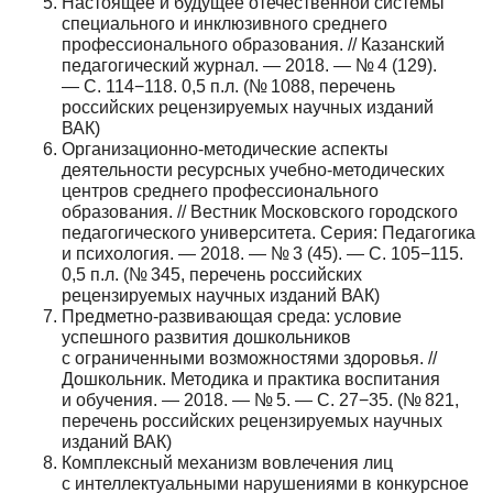
Настоящее и будущее отечественной системы
специального и инклюзивного среднего
профессионального образования. // Казанский
педагогический журнал. — 2018. — № 4 (129).
— С. 114−118. 0,5 п.л. (№ 1088, перечень
российских рецензируемых научных изданий
ВАК)
Организационно-методические аспекты
деятельности ресурсных учебно-методических
центров среднего профессионального
образования. // Вестник Московского городского
педагогического университета. Серия: Педагогика
и психология. — 2018. — № 3 (45). — С. 105−115.
0,5 п.л. (№ 345, перечень российских
рецензируемых научных изданий ВАК)
Предметно-развивающая среда: условие
успешного развития дошкольников
с ограниченными возможностями здоровья. //
Дошкольник. Методика и практика воспитания
и обучения. — 2018. — № 5. — С. 27−35. (№ 821,
перечень российских рецензируемых научных
изданий ВАК)
Комплексный механизм вовлечения лиц
с интеллектуальными нарушениями в конкурсное