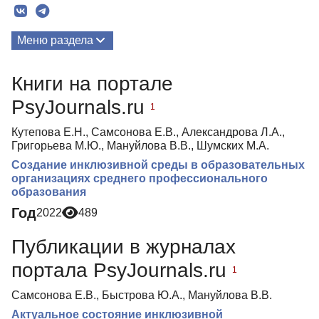
Меню раздела
Публикации
Книги на портале
Биография
PsyJournals.ru
1
Кутепова Е.Н., Самсонова Е.В., Александрова Л.А.,
Григорьева М.Ю., Мануйлова В.В., Шумских М.А.
Создание инклюзивной среды в образовательных
организациях среднего профессионального
образования
Год
2022
489
Публикации в журналах
портала PsyJournals.ru
1
Самсонова Е.В., Быстрова Ю.А., Мануйлова В.В.
Актуальное состояние инклюзивной