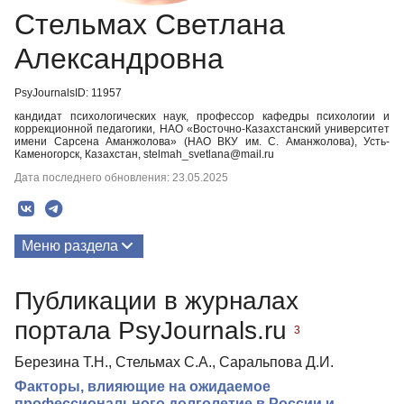
Стельмах Светлана
Александровна
PsyJournalsID: 11957
кандидат психологических наук, профессор кафедры психологии и
коррекционной педагогики, НАО «Восточно-Казахстанский университет
имени Сарсена Аманжолова» (НАО ВКУ им. С. Аманжолова), Усть-
Каменогорск, Казахстан, stelmah_svetlana@mail.ru
Дата последнего обновления: 23.05.2025
Меню раздела
Публикации
Публикации в журналах
Медиа-материалы
портала PsyJournals.ru
3
Березина Т.Н., Стельмах С.А., Саральпова Д.И.
Факторы, влияющие на ожидаемое
профессионального долголетие в России и