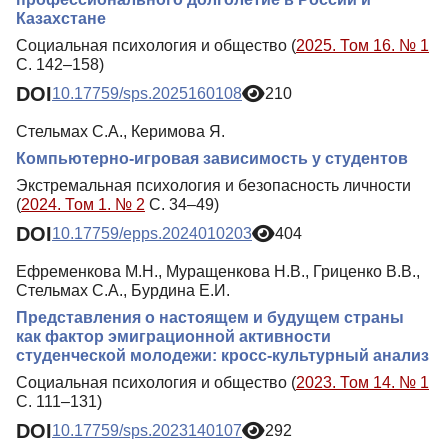
Казахстане
Социальная психология и общество (
2025. Том 16. № 1
С. 142–158)
DOI
10.17759/sps.2025160108
210
Стельмах С.А., Керимова Я.
Компьютерно-игровая зависимость у студентов
Экстремальная психология и безопасность личности
(
2024. Том 1. № 2
С. 34–49)
DOI
10.17759/epps.2024010203
404
Ефременкова М.Н., Муращенкова Н.В., Гриценко В.В.,
Стельмах С.А., Бурдина Е.И.
Представления о настоящем и будущем страны
как фактор эмиграционной активности
студенческой молодежи: кросс-культурный анализ
Социальная психология и общество (
2023. Том 14. № 1
С. 111–131)
DOI
10.17759/sps.2023140107
292