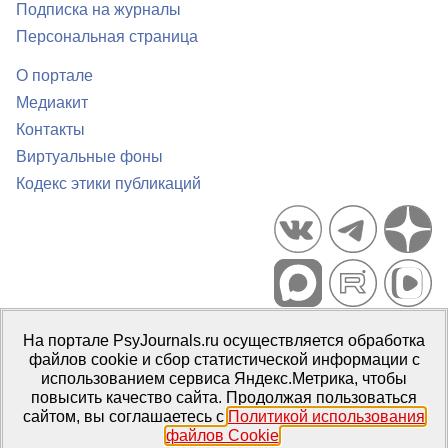
Подписка на журналы
Персональная страница
О портале
Медиакит
Контакты
Виртуальные фоны
Кодекс этики публикаций
Портал психологических изданий PsyJournals.ru, 2007–2026
На портале PsyJournals.ru осуществляется обработка
Правила использования материалов
файлов cookie и сбор статистической информации с
Свидетельство регистрации СМИ
Эл № ФС77-66447 от 14 июля
использованием сервиса Яндекс.Метрика, чтобы
2016 г.
повысить качество сайта. Продолжая пользоваться
сайтом, вы соглашаетесь с
Политикой использования
Издатель:
ФГБОУ ВО МГППУ
файлов Cookie
.