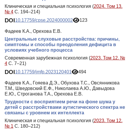
Клиническая и специальная психология (
2024. Том 13.
№ 4
С. 194–214)
DOI
10.17759/cpse.2024000002
123
Фадеев К.А., Орехова Е.В.
Центральные слуховые расстройства: причины,
симптомы и способы преодоления дефицита в
условиях учебного процесса
Современная зарубежная психология (
2023. Том 12. №
4
С. 7–21)
DOI
10.17759/jmfp.2023120401
494
Фадеев К.А., Гояева Д.Э., Обухова Т.С., Овсянникова
Т.М., Шведовский Е.Ф., Николаева А.Ю., Давыдова
Е.Ю., Строганова Т.А., Орехова Е.В.
Трудности с восприятием речи на фоне шума у
детей с расстройствами аутистического спектра не
связаны с уровнем их интеллекта
Клиническая и специальная психология (
2023. Том 12.
№ 1
С. 180–212)