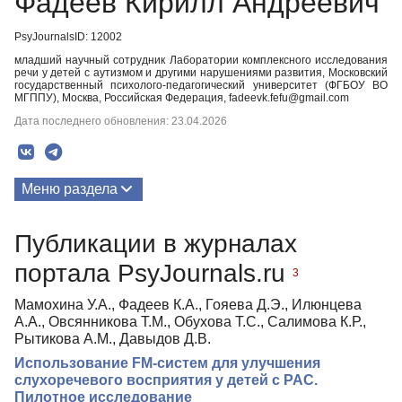
Фадеев Кирилл Андреевич
PsyJournalsID: 12002
младший научный сотрудник Лаборатории комплексного исследования
речи у детей с аутизмом и другими нарушениями развития, Московский
государственный психолого-педагогический университет (ФГБОУ ВО
МГППУ), Москва, Российская Федерация, fadeevk.fefu@gmail.com
Дата последнего обновления: 23.04.2026
Меню раздела
Публикации
Публикации в журналах
портала PsyJournals.ru
3
Мамохина У.А., Фадеев К.А., Гояева Д.Э., Илюнцева
А.А., Овсянникова Т.М., Обухова Т.С., Салимова К.Р.,
Рытикова А.М., Давыдов Д.В.
Использование FM-систем для улучшения
слухоречевого восприятия у детей с РАС.
Пилотное исследование