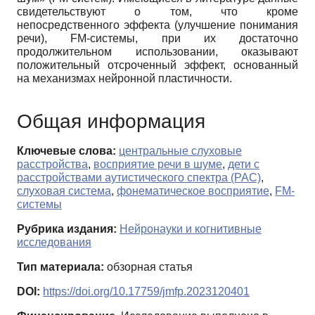
свидетельствуют о том, что кроме
непосредственного эффекта (улучшение понимания
речи), FM-системы, при их достаточно
продолжительном использовании, оказывают
положительный отсроченный эффект, основанный
на механизмах нейронной пластичности.
Общая информация
Ключевые слова:
центральные слуховые
расстройства
,
восприятие речи в шуме
,
дети с
расстройствами аутистического спектра (РАС)
,
слуховая система
,
фонематическое восприятие
,
FM-
системы
Рубрика издания:
Нейронауки и когнитивные
исследования
Тип материала:
обзорная статья
DOI:
https://doi.org/10.17759/jmfp.2023120401