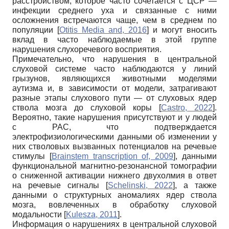
расстройством, которое часто сочетается с ЦСР —
инфекции среднего уха и связанные с ними
осложнения встречаются чаще, чем в среднем по
популяции
[
Otitis Media and, 2016
]
и могут вносить
вклад в часто наблюдаемые в этой группе
нарушения слухоречевого восприятия.
Примечательно, что нарушения в центральной
слуховой системе часто наблюдаются у линий
грызунов, являющихся животными моделями
аутизма и, в зависимости от модели, затрагивают
разные этапы слухового пути — от слуховых ядер
ствола мозга до слуховой коры
[
Castro, 2022
]
.
Вероятно, такие нарушения присутствуют и у людей
с РАС, что подтверждается
электрофизиологическими данными об изменении у
них стволовых вызванных потенциалов на речевые
стимулы
[
Brainstem transcription of, 2009
]
, данными
функциональной магнитно-резонансной томографии
о сниженной активации нижнего двухолмия в ответ
на речевые сигналы
[
Schelinski, 2022
]
, а также
данными о структурных аномалиях ядер ствола
мозга, вовлеченных в обработку слуховой
модальности
[
Kulesza, 2011
]
.
Информация о нарушениях в центральной слуховой