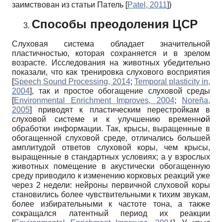
заимствован из статьи Патель
[
Patel, 2011
]
)
Способы преодоления ЦСР
Слуховая система обладает значительной
пластичностью, которая сохраняется и в зрелом
возрасте. Исследования на животных убедительно
показали, что как тренировка слухового восприятия
[
Speech Sound Processing, 2014
;
Temporal plasticity in,
2004
]
, так и простое обогащение слуховой среды
[
Environmental Enrichment Improves, 2004
;
Noreña,
2005
]
приводят к пластическим перестройкам в
слуховой системе и к улучшению временн
о
й
обработки информации. Так, крысы, выращенные в
обогащенной слуховой среде, отличались большей
амплитудой ответов слуховой коры, чем крысы,
выращенные в стандартных условиях; а у взрослых
животных помещение в акустически обогащенную
среду приводило к изменению корковых реакций уже
через 2 недели: нейроны первичной слуховой коры
становились более чувствительными к тихим звукам,
более избирательными к частоте тона, а также
сокращался латентный период их реакции