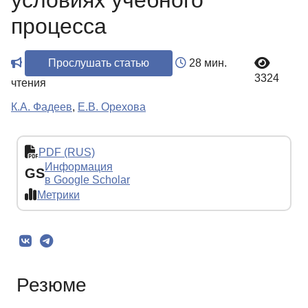
условиях учебного
процесса
Прослушать статью
28 мин.
3324
чтения
К.А. Фадеев
,
Е.В. Орехова
PDF (RUS)
Информация
GS
в Google Scholar
Метрики
Резюме