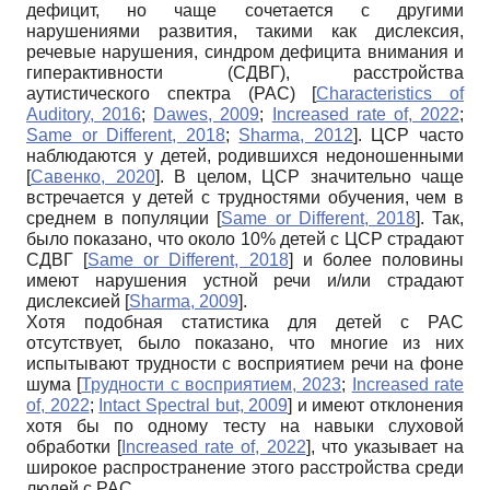
дефицит, но чаще сочетается с другими
нарушениями развития, такими как дислексия,
речевые нарушения, синдром дефицита внимания и
гиперактивности (СДВГ), расстройства
аутистического спектра (РАС)
[
Characteristics of
Auditory, 2016
;
Dawes, 2009
;
Increased rate of, 2022
;
Same or Different, 2018
;
Sharma, 2012
]
. ЦСР часто
наблюдаются у детей, родившихся недоношенными
[
Савенко, 2020
]
. В целом, ЦСР значительно чаще
встречается у детей с трудностями обучения, чем в
среднем в популяции
[
Same or Different, 2018
]
. Так,
было показано, что около 10% детей с ЦСР страдают
СДВГ
[
Same or Different, 2018
]
и более половины
имеют нарушения устной речи и/или страдают
дислексией
[
Sharma, 2009
]
.
Хотя подобная статистика для детей с РАС
отсутствует, было показано, что многие из них
испытывают трудности с восприятием речи на фоне
шума
[
Трудности с восприятием, 2023
;
Increased rate
of, 2022
;
Intact Spectral but, 2009
]
и имеют отклонения
хотя бы по одному тесту на навыки слуховой
обработки
[
Increased rate of, 2022
]
, что указывает на
широкое распространение этого расстройства среди
людей с РАС.