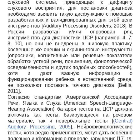
слуховой системы, приводящая к дефициту
слухового восприятия, для постановки диагноза
необходимо выявить такую дисфункцию с помощью
разработанных и валидизированных для этой цели
инструментов
[
Auditory Processing Disorders, 2018
]
. В
России разработан и/или опробован ряд
инструментов для диагностики ЦСР [например: 4; 7;
8; 10], но они не внедрены в широкую практику.
Косвенные же оценки и скрининговые инструменты
(опросники, когнитивные или речевые показатели
обработки устной речи, понимания, фонологической
осведомленности и других подобных способностей),
хотя и дают важную информацию о
функционировании ребенка в естественной среде,
не позволяют поставить точного диагноза
[
Bellis,
2011
]
.
Согласно стандартам Американской Ассоциации
Речи, Языка и Слуха (American Speech-Language-
Hearing Association), батарея тестов на ЦСР должна
включать как тесты, базирующиеся на речевом
материале, так и невербальные тесты
[
(Central)
Auditory Processing, 2005
]
. Нейрофизиологические
тесты, хотя редко применяются, могут дать особенно
полезную информацию о природе нарушения [17, гл.