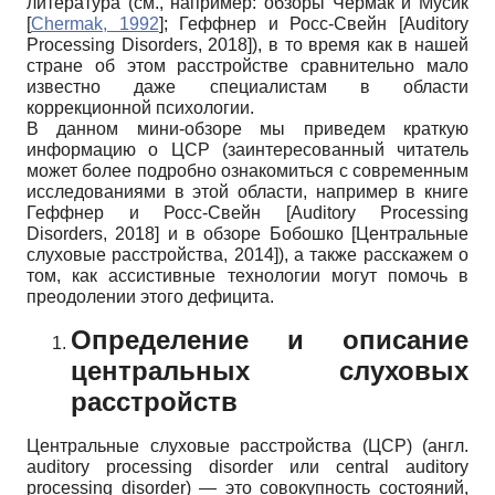
литература (см., например: обзоры Чермак и Мусик
[
Chermak, 1992
]
; Геффнер и Росс-Свейн
[
Auditory
Processing Disorders, 2018
]
), в то время как в нашей
стране об этом расстройстве сравнительно мало
известно даже специалистам в области
коррекционной психологии.
В данном мини-обзоре мы приведем краткую
информацию о ЦСР (заинтересованный читатель
может более подробно ознакомиться с современным
исследованиями в этой области, например в книге
Геффнер и Росс-Свейн
[
Auditory Processing
Disorders, 2018
]
и в обзоре Бобошко
[
Центральные
слуховые расстройства, 2014
]
), а также расскажем о
том, как ассистивные технологии могут помочь в
преодолении этого дефицита.
Определение и описание
центральных слуховых
расстройств
Центральные слуховые расстройства (ЦСР) (англ.
auditory processing disorder или central auditory
processing disorder) — это совокупность состояний,