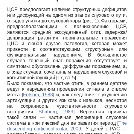
ЦСР предполагает наличие структурных дефицитов
или дисфункций на одном из этапов слухового пути,
от ядер улитки до слуховой коры (рис. 1). Факторами,
предрасполагающими к возникновению ЦСР,
являются средний экссудативный отит, задержка/
депривация развития, перинатальные поражения
ЦНС и любая другая патология, которая может
привести к соответствующим структурным или
функциональным нарушениям. В большинстве
случаев точечный очаг поражения отсутствует, и
симптомы обусловлены диффузным поражением, а,
в ряде случаев, сочетанным нарушением слуховой и
когнитивной функций [17, гл. 5].
Было показано, что частые отиты в раннем детстве
ведут к нарушениям проведения сигнала в стволе
мозга
[
Folsom, 1983
]
и, как следствие, к ухудшению
артикуляции и других языковых навыков, несмотря
на сохранность чувствительности слухового
восприятия
[
Shriberg, 1983
]
. Вероятная причина
такой связи — частичная депривация слуховой
системы в критический для ее развития период
[
The
descending corticocollicular, 2009
]
. У детей с РАС —