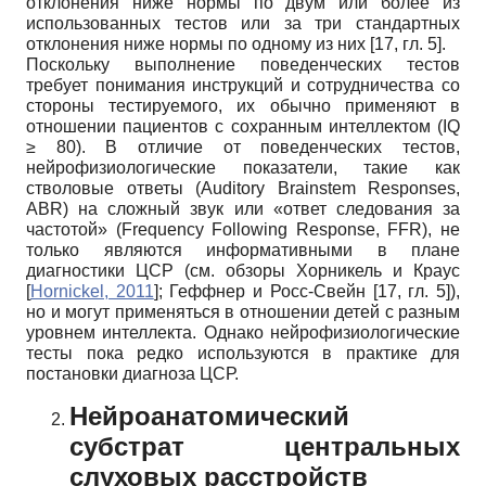
отклонения ниже нормы по двум или более из
использованных тестов или за три стандартных
отклонения ниже нормы по одному из них [17, гл. 5].
Поскольку выполнение поведенческих тестов
требует понимания инструкций и сотрудничества со
стороны тестируемого, их обычно применяют в
отношении пациентов с сохранным интеллектом (IQ
≥ 80). В отличие от поведенческих тестов,
нейрофизиологические показатели, такие как
стволовые ответы (Auditory Brainstem Responses,
ABR) на сложный звук или «ответ следования за
частотой» (Frequency Following Response, FFR), не
только являются информативными в плане
диагностики ЦСР (см. обзоры Хорникель и Краус
[
Hornickel, 2011
]
; Геффнер и Росс-Свейн [17, гл. 5]),
но и могут применяться в отношении детей с разным
уровнем интеллекта. Однако нейрофизиологические
тесты пока редко используются в практике для
постановки диагноза ЦСР.
Нейроанатомический
субстрат центральных
слуховых расстройств