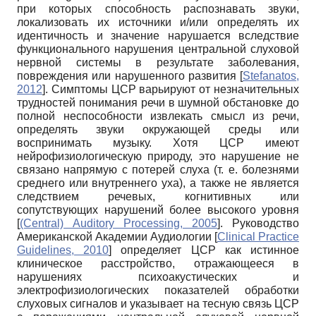
при которых способность распознавать звуки,
локализовать их источники и/или определять их
идентичность и значение нарушается вследствие
функционального нарушения центральной слуховой
нервной системы в результате заболевания,
повреждения или нарушенного развития
[
Stefanatos,
2012
]
. Симптомы ЦСР варьируют от незначительных
трудностей понимания речи в шумной обстановке до
полной неспособности извлекать смысл из речи,
определять звуки окружающей среды или
воспринимать музыку. Хотя ЦСР имеют
нейрофизиологическую природу, это нарушение не
связано напрямую с потерей слуха (т. е. болезнями
среднего или внутреннего уха), а также не является
следствием речевых, когнитивных или
сопутствующих нарушений более высокого уровня
[
(Central) Auditory Processing, 2005
]
. Руководство
Американской Академии Аудиологии
[
Clinical Practice
Guidelines, 2010
]
определяет ЦСР как истинное
клиническое расстройство, отражающееся в
нарушениях психоакустических и
электрофизиологических показателей обработки
слуховых сигналов и указывает на тесную связь ЦСР