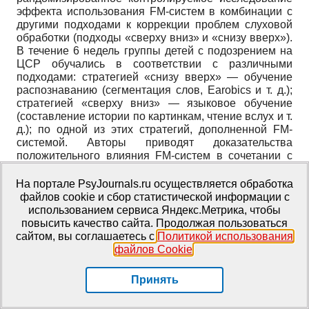
эффекта использования FM-систем в комбинации с
другими подходами к коррекции проблем слуховой
обработки (подходы «сверху вниз» и «снизу вверх»).
В течение 6 недель группы детей с подозрением на
ЦСР обучались в соответствии с различными
подходами: стратегией «снизу вверх» — обучение
распознаванию (сегментация слов, Earobics и т. д.);
стратегией «сверху вниз» — языковое обучение
(составление истории по картинкам, чтение вслух и т.
д.); по одной из этих стратегий, дополненной FM-
системой. Авторы приводят доказательства
положительного влияния FM-систем в сочетании с
обоими подходами к обучению по сравнению с
группами, не использовавшими FM-системы;
На портале PsyJournals.ru осуществляется обработка
пользователи FM-систем показали значительно
файлов cookie и сбор статистической информации с
большее улучшение результатов по ряду тестов,
использованием сервиса Яндекс.Метрика, чтобы
причем улучшение навыков фонологической
повысить качество сайта. Продолжая пользоваться
осведомленности (сегментация слогов) наблюдалось
сайтом, вы соглашаетесь с
Политикой использования
только в группе с комбинированным подходом
файлов Cookie
.
(подход «снизу вверх» + FM-система). Хотя в данном
исследовании невозможно разделить эффекты
Принять
обучения и использования FM-системы, полученные
результаты свидетельствуют о том, что ее