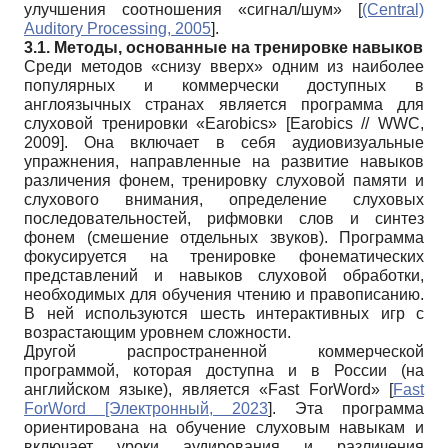
улучшения соотношения «сигнал/шум»
[
(Central)
Auditory Processing, 2005
]
.
3.1. Методы, основанные на тренировке навыков
Среди методов «снизу вверх» одним из наиболее
популярных и коммерчески доступных в
англоязычных странах является программа для
слуховой тренировки «Earobics»
[
Earobics // WWC,
2009
]
. Она включает в себя аудиовизуальные
упражнения, направленные на развитие навыков
различения фонем, тренировку слуховой памяти и
слухового внимания, определение слуховых
последовательностей, рифмовки слов и синтез
фонем (смешение отдельных звуков). Программа
фокусируется на тренировке фонематических
представлений и навыков слуховой обработки,
необходимых для обучения чтению и правописанию.
В ней используются шесть интерактивных игр с
возрастающим уровнем сложности.
Другой распространенной коммерческой
программой, которая доступна и в России (на
английском языке), является «Fast ForWord»
[
Fast
ForWord [Электронный, 2023
]
. Эта программа
ориентирована на обучение слуховым навыкам и
включает уроки аудирования и различения