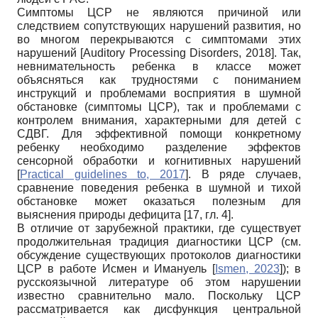
Симптомы ЦСР не являются причиной или
следствием сопутствующих нарушений развития, но
во многом перекрываются с симптомами этих
нарушений
[
Auditory Processing Disorders, 2018
]
. Так,
невнимательность ребенка в классе может
объясняться как трудностями с пониманием
инструкций и проблемами восприятия в шумной
обстановке (симптомы ЦСР), так и проблемами с
контролем внимания, характерными для детей с
СДВГ. Для эффективной помощи конкретному
ребенку необходимо разделение эффектов
сенсорной обработки и когнитивных нарушений
[
Practical guidelines to, 2017
]
. В ряде случаев,
сравнение поведения ребенка в шумной и тихой
обстановке может оказаться полезным для
выяснения природы дефицита [17, гл. 4].
В отличие от зарубежной практики, где существует
продолжительная традиция диагностики ЦСР (см.
обсуждение существующих протоколов диагностики
ЦСР в работе Исмен и Имануель
[
Ismen, 2023
]
); в
русскоязычной литературе об этом нарушении
известно сравнительно мало. Поскольку ЦСР
рассматривается как дисфункция центральной