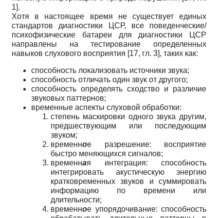
1].
Хотя в настоящее время не существует единых
стандартов диагностики ЦСР, все поведенческие/
психофизические батареи для диагностики ЦСР
направлены на тестирование определенных
навыков слухового восприятия [17, гл. 3], таких как:
способность локализовать источники звука;
способность отличать один звук от другого;
способность определять сходство и различие
звуковых паттернов;
временные аспекты слуховой обработки:
степень маскировки одного звука другим,
предшествующим или последующим
звуком;
временн
о
е разрешение: восприятие
быстро меняющихся сигналов;
временн
а
я интеграция: способность
интегрировать акустическую энергию
кратковременных звуков и суммировать
информацию по времени или
длительности;
временн
о
е упорядочивание: способность