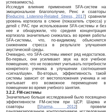
успеваемость).
Исследуя влияние применения SFA-систем на
эмоциональное благополучие, Ренс и соавторы
[
Reducing Listening-Related Stress, 2017
]
сравнили
уровень кортизола в слюне (показатель стресса) у
детей с РАС при использовании SFA-системы и без
нее и обнаружили, что средняя концентрация
кортизола значительно снижалась во время работы
SFA-системы, что, по-видимому, объясняется
снижением стресса в результате улучшения
акустической среды.
Очевидно, что SFA-системы имеют ряд недостатков.
Во-первых, они усиливают звук на все учебное
помещение, что не позволяет учитывать потребности
конкретного ученика в улучшении соoтношения
«сигнал/шум». Во-вторых, эффективность такой
системы зависит от местоположения ученика и не
учитывает его возможное перемещение в
помещении во время учебного занятия.
3.2.2. FM-системы
Значительно больше исследований было посвящено
эффективности FM-систем при ЦСР. Шарма и
соавторы
[
Sharma, 2012
]
провели
рандомизированное контролируемое исследование