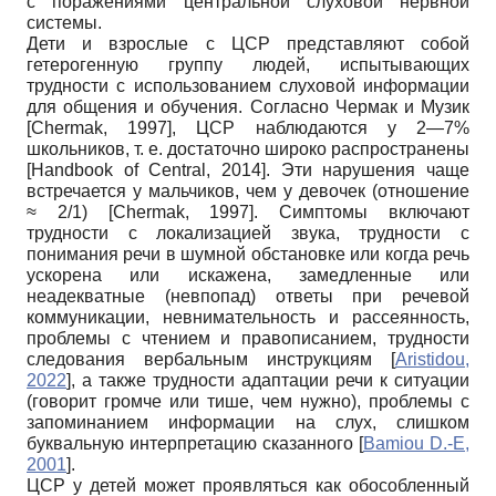
с поражениями центральной слуховой нервной
системы.
Дети и взрослые с ЦСР представляют собой
гетерогенную группу людей, испытывающих
трудности с использованием слуховой информации
для общения и обучения. Согласно Чермак и Музик
[
Chermak, 1997
]
, ЦСР наблюдаются у 2—7%
школьников, т. е. достаточно широко распространены
[
Handbook of Central, 2014
]
. Эти нарушения чаще
встречается у мальчиков, чем у девочек (отношение
≈ 2/1)
[
Chermak, 1997
]
. Симптомы включают
трудности с локализацией звука, трудности с
понимания речи в шумной обстановке или когда речь
ускорена или искажена, замедленные или
неадекватные (невпопад) ответы при речевой
коммуникации, невнимательность и рассеянность,
проблемы с чтением и правописанием, трудности
следования вербальным инструкциям
[
Aristidou,
2022
]
, а также трудности адаптации речи к ситуации
(говорит громче или тише, чем нужно), проблемы с
запоминанием информации на слух, слишком
буквальную интерпретацию сказанного
[
Bamiou D.-E,
2001
]
.
ЦСР у детей может проявляться как обособленный