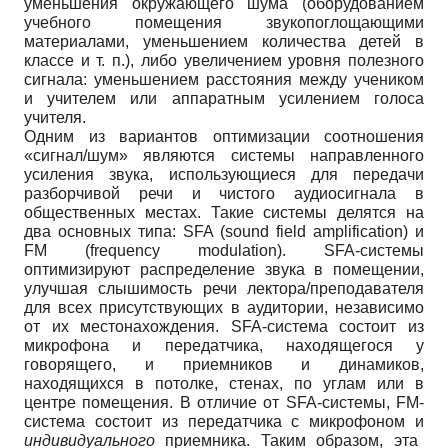
уменьшения окружающего шума (оборудованием
учебного помещения звукопоглощающими
материалами, уменьшением количества детей в
классе и т. п.), либо увеличением уровня полезного
сигнала: уменьшением расстояния между учеником
и учителем или аппаратным усилением голоса
учителя.
Одним из вариантов оптимизации соотношения
«сигнал/шум» являются системы направленного
усиления звука, использующиеся для передачи
разборчивой речи и чистого аудиосигнала в
общественных местах. Такие системы делятся на
два основных типа: SFA (sound field amplification) и
FM (frequency modulation). SFA-системы
оптимизируют распределение звука в помещении,
улучшая слышимость речи лектора/преподавателя
для всех присутствующих в аудитории, независимо
от их местонахождения. SFA-система состоит из
микрофона и передатчика, находящегося у
говорящего, и приемников и динамиков,
находящихся в потолке, стенах, по углам или в
центре помещения. В отличие от SFA-системы, FM-
система состоит из передатчика с микрофоном и
индивидуального
приемника. Таким образом, эта