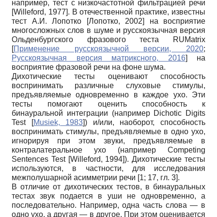
например, тест с низкочастотной фильтрацией речи
[
Willeford, 1977
]
. В отечественной практике, известны
тест А.И. Лопотко
[
Лопотко, 2002
]
на восприятие
многосложных слов в шуме и русскоязычная версия
Ольденбургского фразового теста RUMatrix
[
Применение русскоязычной версии, 2020
;
Русскоязычная версия матриксного, 2016
]
на
восприятие фразовой речи на фоне шума.
Дихотические тесты оценивают способность
воспринимать различные слуховые стимулы,
предъявляемые одновременно в каждое ухо. Эти
тесты помогают оценить способность к
бинауральной интеграции (например Dichotic Digits
Test
[
Musiek, 1983
]
) и/или, наоборот, способность
воспринимать стимулы, предъявляемые в одно ухо,
игнорируя при этом звуки, предъявляемые в
контралатеральное ухо (например Competing
Sentences Test
[
Willeford, 1994
]
). Дихотические тесты
используются, в частности, для исследования
межполушарной асимметрии речи [1; 17, гл. 3].
В отличие от дихотических тестов, в бинауральных
тестах звук подается в уши не одновременно, а
последовательно. Например, одна часть слова — в
одно ухо, а другая — в другое. При этом оценивается