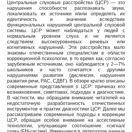
Центральные слуховые расстройства (ЦСР) — это
нарушения способности распознавать звуки,
локализовать их источники и/или определять их
идентичность и значение вследствие
функциональных нарушений центральной слуховой
системы. ЦСР может наблюдаться у людей с
нормальным уровнем слуха и не является
следствием высокоуровневых речевых или
когнитивных нарушений. Эти расстройства мало
знакомы отечественным специалистам в области
коррекционной психологии, в то время как, согласно
зарубежным источникам, оно наблюдается у 2—7%
школьников и часто сочетается с другими
нарушениями развития (дислексия, нарушения
развития речи, РАС, СДВГ). В обзоре кратко описаны
современные представления о ЦСР: причинах его
возникновения, симптомах, подходах к диагностике.
В частности, мы обращаем внимание читателей на
недостаточную разработанность отечественных
инструментов и практик диагностики ЦСР. Далее мы
рассматриваем современные подходы к коррекции
ЦСР, обращая особое внимание на ассистивные
технологии, улучшающие соотношение «сигнал/
шум» (FM-систем). Имеющиеся в литературе данные