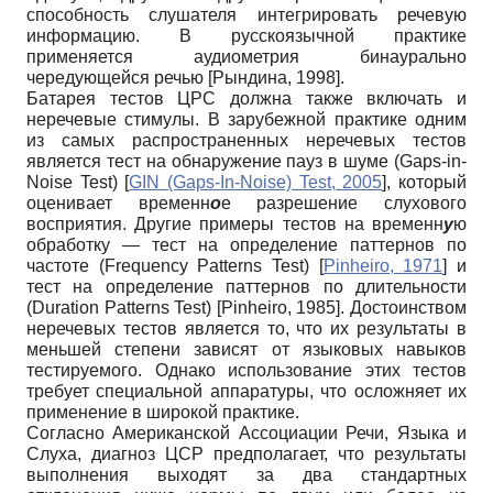
способность слушателя интегрировать речевую
информацию. В русскоязычной практике
применяется аудиометрия бинаурально
чередующейся речью
[
Рындина, 1998
]
.
Батарея тестов ЦРС должна также включать и
неречевые стимулы. В зарубежной практике одним
из самых распространенных неречевых тестов
является тест на обнаружение пауз в шуме (Gaps-in-
Noise Test)
[
GIN (Gaps-In-Noise) Test, 2005
]
, который
оценивает временн
о
е разрешение слухового
восприятия. Другие примеры тестов на временн
у
ю
обработку — тест на определение паттернов по
частоте (Frequency Patterns Test)
[
Pinheiro, 1971
]
и
тест на определение паттернов по длительности
(Duration Patterns Test)
[
Pinheiro, 1985
]
. Достоинством
неречевых тестов является то, что их результаты в
меньшей степени зависят от языковых навыков
тестируемого. Однако использование этих тестов
требует специальной аппаратуры, что осложняет их
применение в широкой практике.
Согласно Американской Ассоциации Речи, Языка и
Слуха, диагноз ЦСР предполагает, что результаты
выполнения выходят за два стандартных