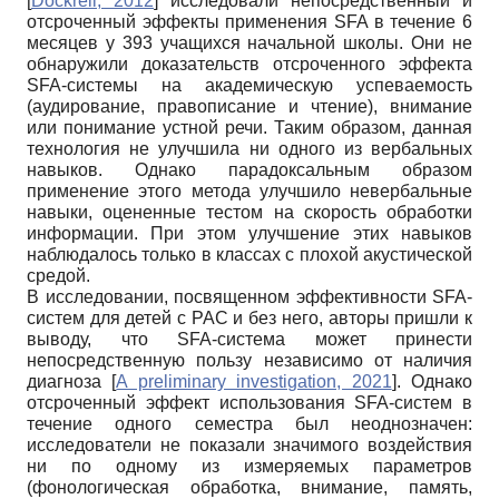
[
Dockrell, 2012
]
исследовали непосредственный и
отсроченный эффекты применения SFA в течение 6
месяцев у 393 учащихся начальной школы. Они не
обнаружили доказательств отсроченного эффекта
SFA-системы на академическую успеваемость
(аудирование, правописание и чтение), внимание
или понимание устной речи. Таким образом, данная
технология не улучшила ни одного из вербальных
навыков. Однако парадоксальным образом
применение этого метода улучшило невербальные
навыки, оцененные тестом на скорость обработки
информации. При этом улучшение этих навыков
наблюдалось только в классах с плохой акустической
средой.
В исследовании, посвященном эффективности SFA-
систем для детей с РАС и без него, авторы пришли к
выводу, что SFA-система может принести
непосредственную пользу независимо от наличия
диагноза
[
A preliminary investigation, 2021
]
. Однако
отсроченный эффект использования SFA-систем в
течение одного семестра был неоднозначен:
исследователи не показали значимого воздействия
ни по одному из измеряемых параметров
(фонологическая обработка, внимание, память,