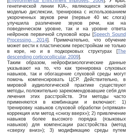
[
Environmental Enrichment Improves, 2004
]
. У крыс
генетической линии KIA-, являющихся животной
моделью дислексии, тренировка с использованием
укороченных звуков речи (первые 40 мс слога)
улучшила различение звуков речи, как на
поведенческом уровне, так и на уровне ответа
нейронов первичной слуховой коры
[
Speech Sound
Processing, 2014
]
. Примечательно, что обучение
может вести к пластическим перестройкам не только
в коре, но и в подкорковых структурах
[
The
descending corticocollicular, 2009
]
.
Таким образом, нейрофизиологические данные
указывают на то, что как тренировка слуховых
навыков, так и обогащение слуховой среды могут
помочь компенсировать ЦСР. Действительно, в
мировой аудиологической практике существуют
методы, положительно зарекомендовавшие себя для
лечения этих расстройств. Эти методы часто
применяются в комбинации и включают: 1)
тренировку навыков слуховой обработки («прямая»
коррекция или метод «снизу вверх»); 2) привлечение
навыков более высокого порядка (языковых
навыков) для компенсации расстройства (метод
«сверху вниз»); 3) модификацию среды путем