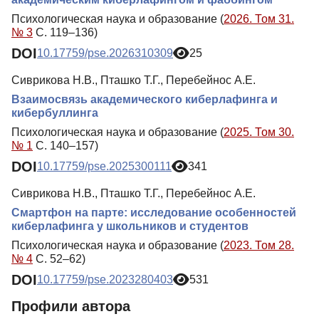
Психологическая наука и образование (
2026. Том 31.
№ 3
С. 119–136)
DOI
10.17759/pse.2026310309
25
Сиврикова Н.В., Пташко Т.Г., Перебейнос А.Е.
Взаимосвязь академического киберлафинга и
кибербуллинга
Психологическая наука и образование (
2025. Том 30.
№ 1
С. 140–157)
DOI
10.17759/pse.2025300111
341
Сиврикова Н.В., Пташко Т.Г., Перебейнос А.Е.
Смартфон на парте: исследование особенностей
киберлафинга у школьников и студентов
Психологическая наука и образование (
2023. Том 28.
№ 4
С. 52–62)
DOI
10.17759/pse.2023280403
531
Профили автора