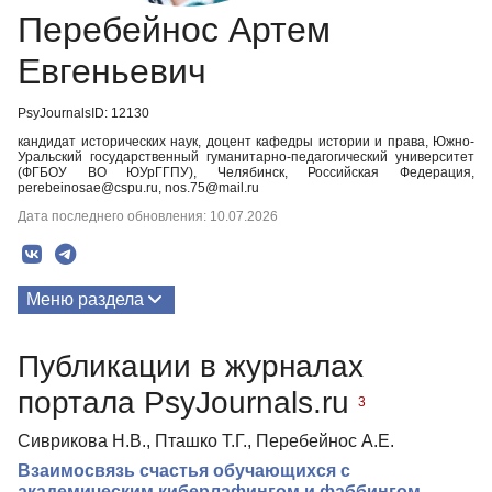
Перебейнос Артем
Евгеньевич
PsyJournalsID: 12130
кандидат исторических наук, доцент кафедры истории и права, Южно-
Уральский государственный гуманитарно-педагогический университет
(ФГБОУ ВО ЮУрГГПУ), Челябинск, Российская Федерация,
perebeinosae@cspu.ru, nos.75@mail.ru
Дата последнего обновления: 10.07.2026
Меню раздела
Публикации
Публикации в журналах
портала PsyJournals.ru
3
Сиврикова Н.В., Пташко Т.Г., Перебейнос А.Е.
Взаимосвязь счастья обучающихся с
академическим киберлафингом и фаббингом