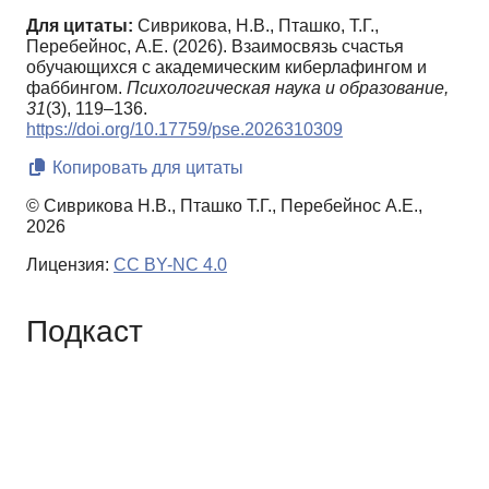
Для цитаты:
Сиврикова, Н.В., Пташко, Т.Г.,
Перебейнос, А.Е. (2026). Взаимосвязь счастья
обучающихся с академическим киберлафингом и
фаббингом.
Психологическая наука и образование,
31
(3), 119–136.
https://doi.org/10.17759/pse.2026310309
Копировать для цитаты
© Сиврикова Н.В., Пташко Т.Г., Перебейнос А.Е.,
2026
Лицензия:
CC BY-NC 4.0
Подкаст