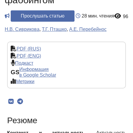
фаббингом
Прослушать статью
28 мин. чтения
96
Н.В. Сиврикова
,
Т.Г. Пташко
,
А.Е. Перебейнос
PDF (RUS)
PDF (ENG)
Подкаст
Информация
GS
в Google Scholar
Метрики
Резюме
Контекст и актуальность.
Актуальность