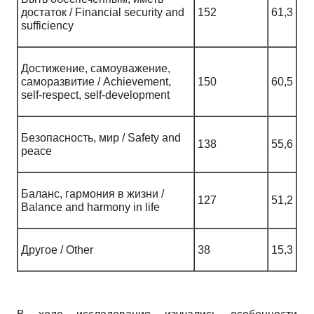
достаток / Financial security and
152
61,3
sufficiency
Достижение, самоуважение,
саморазвитие / Achievement,
150
60,5
self-respect, self-development
Безопасность, мир / Safety and
138
55,6
peace
Баланс, гармония в жизни /
127
51,2
Balance and harmony in life
Другое / Other
38
15,3