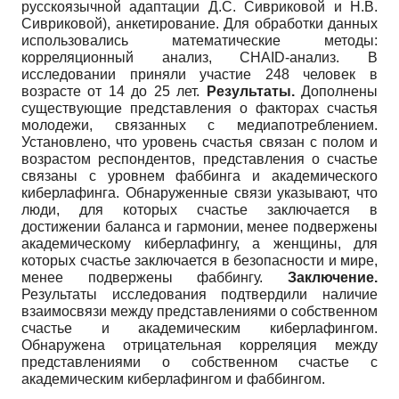
русскоязычной адаптации Д.С. Сивриковой и Н.В.
Сивриковой), анкетирование. Для обработки данных
использовались математические методы:
корреляционный анализ, CHAID-анализ. В
исследовании приняли участие 248 человек в
возрасте от 14 до 25 лет.
Результаты.
Дополнены
существующие представления о факторах счастья
молодежи, связанных с медиапотреблением.
Установлено, что уровень счастья связан с полом и
возрастом респондентов, представления о счастье
связаны с уровнем фаббинга и академического
киберлафинга. Обнаруженные связи указывают, что
люди, для которых счастье заключается в
достижении баланса и гармонии, менее подвержены
академическому киберлафингу, а женщины, для
которых счастье заключается в безопасности и мире,
менее подвержены фаббингу.
Заключение.
Результаты исследования подтвердили наличие
взаимосвязи между представлениями о собственном
счастье и академическим киберлафингом.
Обнаружена отрицательная корреляция между
представлениями о собственном счастье с
академическим киберлафингом и фаббингом.