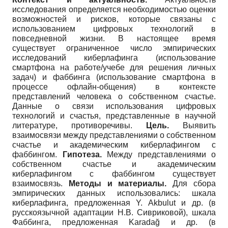
исследования определяется необходимостью оценки
возможностей и рисков, которые связаны с
использованием цифровых технологий в
повседневной жизни. В настоящее время
существует ограниченное число эмпирических
исследований киберлафинга (использование
смартфона на работе/учебе для решения личных
задач) и фаббинга (использование смартфона в
процессе офлайн-общения) в контексте
представлений человека о собственном счастье.
Данные о связи использования цифровых
технологий и счастья, представленные в научной
литературе, противоречивы.
Цель.
Выявить
взаимосвязи между представлениями о собственном
счастье и академическим киберлафингом с
фаббингом.
Гипотеза.
Между представлениями о
собственном счастье и академическим
киберлафингом с фаббингом существует
взаимосвязь.
Методы и материалы.
Для сбора
эмпирических данных использовались: шкала
киберлафинга, предложенная Y. Akbulut и др. (в
русскоязычной адаптации Н.В. Сивриковой), шкала
Фаббинга, предложенная Karadağ и др. (в