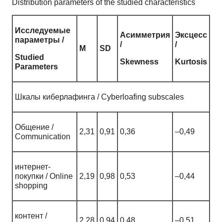
Distribution parameters of the studied characteristics
Исследуемые
Асимметрия
Эксцесс
параметры /
/
/
М
SD
Studied
Skewness
Kurtosis
Parameters
Шкалы киберлафинга / Cyberloafing subscales
Общение /
2,31
0,91
0,36
–0,49
Communication
интернет-
покупки / Online
2,19
0,98
0,53
–0,44
shopping
контент /
2,28
0,94
0,48
–0,51