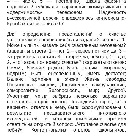
4 — часто, 5 — постоянно). Шкала фаббинга
содержит 2 субшкалы: нарушение коммуникации и
«одержимость» телефоном. Надежность
русскоязычной версии определялась критерием α-
Кронбаха и составила 0,7.
Для определения представлений о счастье
участникам исследования были заданы 2 вопроса: 1.
Можешь ли ты назвать себя счастливым человеком?
(варианты ответа: 1 – нет; 2 – скорее нет, чем да; 3 –
затрудняюсь ответить; 4 – скорее да, чем нет; 5 – да);
2. Что такое, по-твоему, счастье? (варианты ответов:
Семья, близкие рядом; Быть сытым, здоровым,
бодрым; Быть обеспеченным, иметь достаток;
Баланс, гармония в жизни; Жизнь, свобода;
Позитивные эмоции; Достижение, самоуважение,
саморазвитие; Безопасность, мир; Другое).
Участники могли выбрать несколько вариантов
ответов на второй вопрос. Последний вопрос, как и
варианты ответов к нему, были сформулированы в
результате предварительного пилотажного
исследования, в котором школьников просили
ответить на открытый вопрос: «Что такое счастье для
тебя?». Контент-анализ ответов школьников,