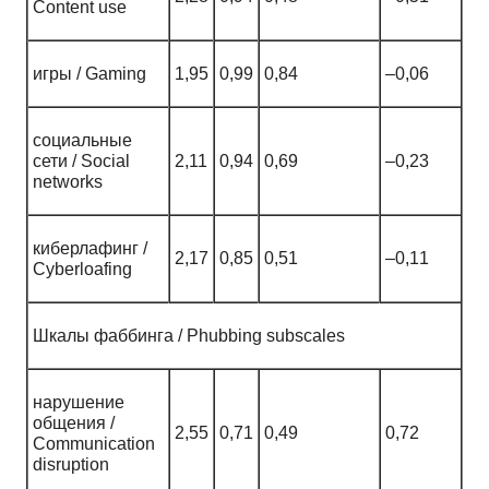
Content use
игры / Gaming
1,95
0,99
0,84
–0,06
социальные
сети / Social
2,11
0,94
0,69
–0,23
networks
киберлафинг /
2,17
0,85
0,51
–0,11
Cyberloafing
Шкалы фаббинга / Phubbing subscales
нарушение
общения /
2,55
0,71
0,49
0,72
Communication
disruption