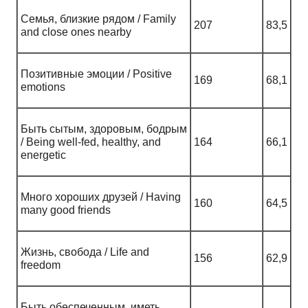
Семья, близкие рядом / Family
207
83,5
and close ones nearby
Позитивные эмоции / Positive
169
68,1
emotions
Быть сытым, здоровым, бодрым
/ Being well-fed, healthy, and
164
66,1
energetic
Много хороших друзей / Having
160
64,5
many good friends
Жизнь, свобода / Life and
156
62,9
freedom
Быть обеспеченным, иметь