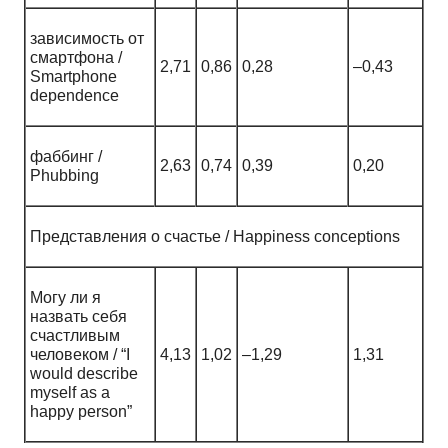
зависимость от
смартфона /
2,71
0,86
0,28
–0,43
Smartphone
dependence
фаббинг /
2,63
0,74
0,39
0,20
Phubbing
Представления о счастье / Happiness conceptions
Могу ли я
назвать себя
счастливым
человеком / “I
4,13
1,02
–1,29
1,31
would describe
myself as a
happy person”