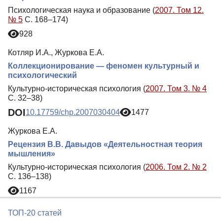
Психологическая наука и образование (
2007. Том 12.
№ 5
С. 168–174)
928
Котляр И.А., Журкова Е.А.
Коллекционирование — феномен культурный и
психологический
Культурно-историческая психология (
2007. Том 3. № 4
С. 32–38)
DOI
10.17759/chp.2007030404
1477
Журкова Е.А.
Рецензия В.В. Давыдов «Деятельностная теория
мышления»
Культурно-историческая психология (
2006. Том 2. № 2
С. 136–138)
1167
ТОП-20 статей