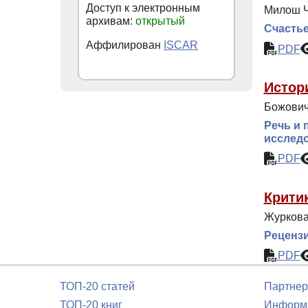
Доступ к электронным
Милош Ч
архивам:
открытый
Счасть
Аффилирован
ISCAR
PDF
Истор
Божович
Речь и 
исследов
PDF
Крити
Журкова
Рецензи
PDF
ТОП-20 статей
Партнер
ТОП-20 книг
Информа