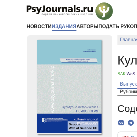
Перейти к основному содержанию
НОВОСТИ
ИЗДАНИЯ
АВТОРЫ
ПОДАТЬ РУКО
Главна
Кул
ВАК
WoS
Выпуск
Рубрик
Сод
Scopus
Web of Science CC