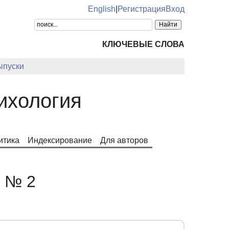
English
|
Регистрация
Вход
КЛЮЧЕВЫЕ СЛОВА
ыпуски
ихология
итика
Индексирование
Для авторов
. № 2