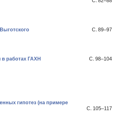
С. 82–88
 Выготского
С. 89–97
 в работах ГАХН
С. 98–104
нных гипотез (на примере
С. 105–117