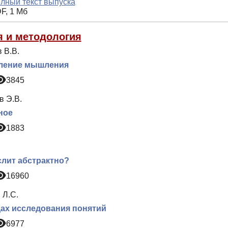
лный текст выпуска
F, 1 Мб
я и методология
 В.В.
ление мышления
3845
в Э.В.
ное
1883
лит абстрактно?
16960
 Л.С.
ах исследования понятий
6977