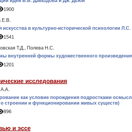
ции идей В.В. Давыдова и Дж. Дьюи
1900
 Е.В.
 искусства в культурно-исторической психологии Л.С.
1541
вская Т.Д., Полева Н.С.
мы внутренней формы художественного произведения
1201
ические исследования
А.А.
ование как условие порождения подростками осмысле
 о строении и функционировании живых существ)
896
вью и эссе