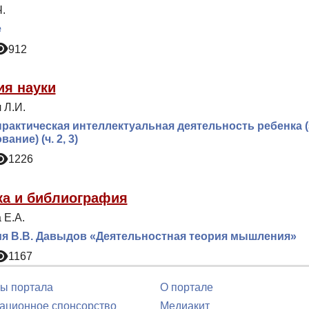
.
е
912
ия науки
 Л.И.
практическая интеллектуальная деятельность ребенка
ание) (ч. 2, 3)
1226
ка и библиография
 Е.А.
я В.В. Давыдов «Деятельностная теория мышления»
1167
ы портала
О портале
ционное спонсорство
Медиакит