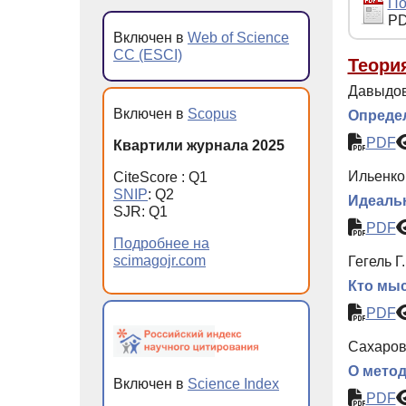
По
PD
Включен в
Web of Science
CC (ESCI)
Теори
Давыдов
Включен в
Scopus
Опреде
PDF
Квартили журнала 2025
Ильенко
CiteScore : Q1
SNIP
: Q2
Идеаль
SJR: Q1
PDF
Подробнее на
scimagojr.com
Гегель Г.
Кто мыс
PDF
Сахаров
О метод
Включен в
Science Index
PDF