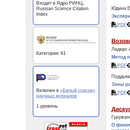
Входит в Ядро РИНЦ,
Юдина Е
Russian Science Citation
Index
Экспери
PDF
Возра
Лидерс А
Категория: К1
Метод п
PDF
Поддьяк
Зоны ра
Включен в
«Белый список»
PDF
научных журналов
1 уровень
Диску
Гуружап
О феном