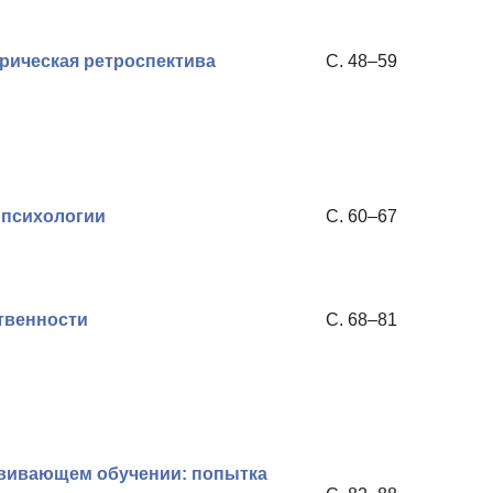
орическая ретроспектива
С. 48–59
 психологии
С. 60–67
твенности
С. 68–81
звивающем обучении: попытка