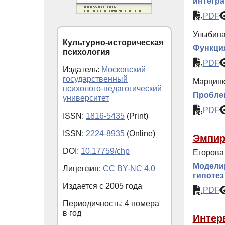
интегра
PDF
Улыбина
Культурно-историческая
Функция
психология
PDF
Издатель:
Московский
государственный
Марцинко
психолого-педагогический
Пробле
университет
PDF
ISSN:
1816-5435
(Print)
ISSN:
2224-8935
(Online)
Эмпир
DOI:
10.17759/chp
Егорова 
Моделир
Лицензия:
CC BY-NC 4.0
гипотез
Издается с
2005
года
PDF
Периодичность: 4 номера
в год
Интер