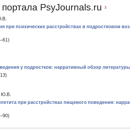
портала PsyJournals.ru
3
.В.
я при психических расстройствах в подростковом воз
–61)
едения у подростков: нарративный обзор литератур
13)
 Ю.В.
ппетита при расстройствах пищевого поведения: нарр
–90)