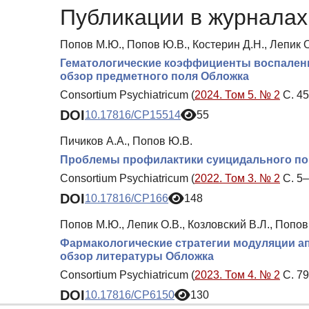
Публикации в журналах 
Попов М.Ю., Попов Ю.В., Костерин Д.Н., Лепик О
Гематологические коэффициенты воспалени
обзор предметного поля Обложка
Consortium Psychiatricum (
2024. Том 5. № 2
С. 45
DOI
10.17816/CP15514
55
Пичиков А.А., Попов Ю.В.
Проблемы профилактики суицидального пов
Consortium Psychiatricum (
2022. Том 3. № 2
С. 5–
DOI
10.17816/CP166
148
Попов М.Ю., Лепик О.В., Козловский В.Л., Попов
Фармакологические стратегии модуляции а
обзор литературы Обложка
Consortium Psychiatricum (
2023. Том 4. № 2
С. 79
DOI
10.17816/CP6150
130