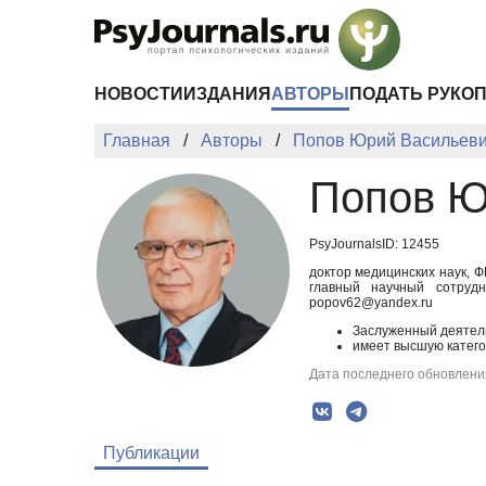
Перейти к основному содержанию
НОВОСТИ
ИЗДАНИЯ
АВТОРЫ
ПОДАТЬ РУКО
Главная
Авторы
Попов Юрий Васильев
Попов Ю
PsyJournalsID: 12455
доктор медицинских наук, 
главный научный сотрудн
popov62@yandex.ru
Заслуженный деятел
имеет высшую катего
Дата последнего обновления
Публикации