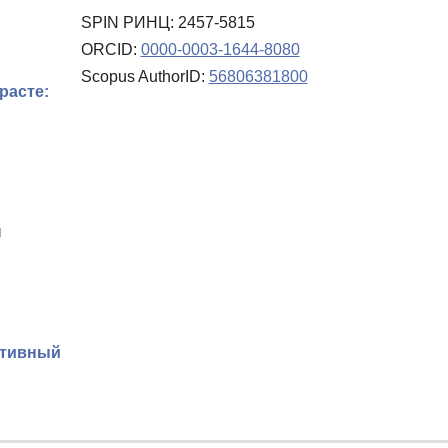
SPIN РИНЦ: 2457-5815
ORCID:
0000-0003-1644-8080
Scopus AuthorID:
56806381800
расте:
ы
ативный