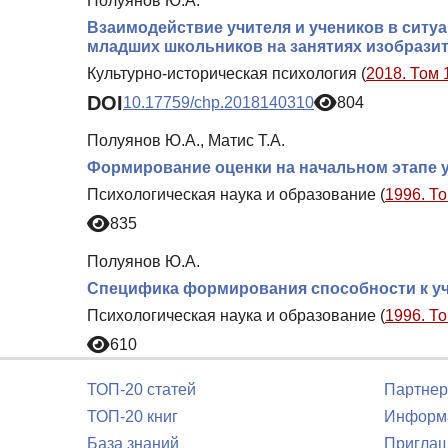
Полуянов Ю.А.
Взаимодействие учителя и учеников в ситу
младших школьников на занятиях изобрази
Культурно-историческая психология (
2018. Том 
DOI
10.17759/chp.2018140310
804
Полуянов Ю.А., Матис Т.А.
Формирование оценки на начальном этапе 
Психологическая наука и образование (
1996. То
835
Полуянов Ю.А.
Специфика формирования способности к у
Психологическая наука и образование (
1996. То
610
ТОП-20 статей
Партнер
ТОП-20 книг
Информа
База знаний
Приглаш