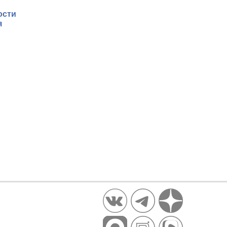
ости
я