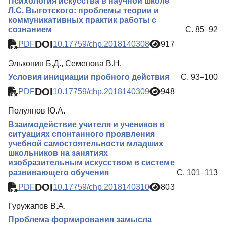
Психология искусства в научной школе
Л.С. Выготского: проблемы теории и
коммуникативных практик работы с
сознанием
С. 85–92
DOI
PDF
10.17759/chp.2018140308
917
Эльконин Б.Д., Семенова В.Н.
Условия инициации пробного действия
С. 93–100
DOI
PDF
10.17759/chp.2018140309
948
Полуянов Ю.А.
Взаимодействие учителя и учеников в
ситуациях спонтанного проявления
учебной самостоятельности младших
школьников на занятиях
изобразительным искусством в системе
развивающего обучения
С. 101–113
DOI
PDF
10.17759/chp.2018140310
803
Гуружапов В.А.
Проблема формирования замысла