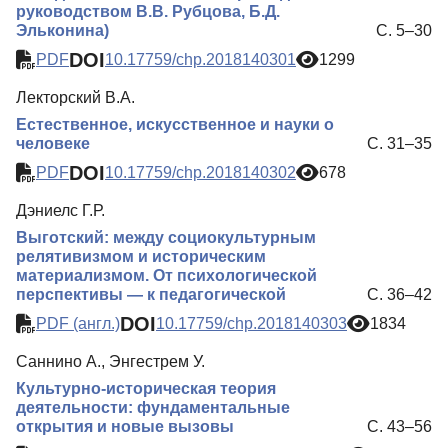
руководством В.В. Рубцова, Б.Д.
Эльконина)
С. 5–30
DOI
PDF
10.17759/chp.2018140301
1299
Лекторский В.А.
Естественное, искусственное и науки о
человеке
С. 31–35
DOI
PDF
10.17759/chp.2018140302
678
Дэниелс Г.Р.
Выготский: между социокультурным
релятивизмом и историческим
материализмом. От психологической
перспективы — к педагогической
С. 36–42
DOI
PDF (англ.)
10.17759/chp.2018140303
1834
Саннино А., Энгестрем У.
Культурно-историческая теория
деятельности: фундаментальные
открытия и новые вызовы
С. 43–56