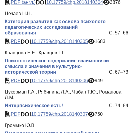
DOI
PDF (англ.)
10.17759/chp.2018140304
3876
Нечаев Н.Н.
Категория развития как основа психолого-
педагогических исследований
образования
С. 57–66
DOI
PDF
10.17759/chp.2018140305
1683
Кравцова Е.Е., Кравцов Г.Г.
Психологическое содержание взаимосвязи
смысла и значения в культурно-
исторической теории
С. 67–73
DOI
PDF
10.17759/chp.2018140306
949
Цукерман Г.А., Рябинина Л.А., Чабан Т.Ю., Романова
Л.М.
Интерпсихическое есть!
С. 74–84
DOI
PDF
10.17759/chp.2018140307
750
Громыко Ю.В.