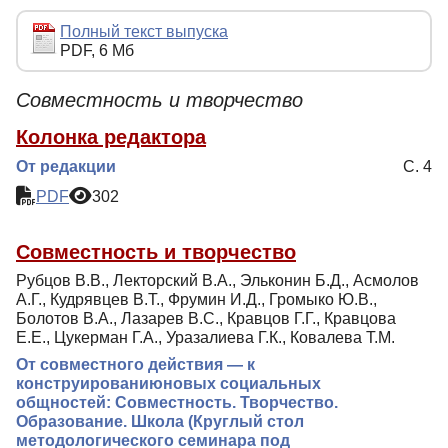
Редакционная политика
Полный текст выпуска
PDF, 6 Мб
Индексирование
Для авторов
Совместность и творчество
Рубрики
Колонка редактора
Препринты
От редакции
С. 4
PDF
302
Подписка
Контакты
Совместность и творчество
Рубцов В.В., Лекторский В.А., Эльконин Б.Д., Асмолов
А.Г., Кудрявцев В.Т., Фрумин И.Д., Громыко Ю.В.,
Болотов В.А., Лазарев В.С., Кравцов Г.Г., Кравцова
Е.Е., Цукерман Г.А., Уразалиева Г.К., Ковалева Т.М.
От совместного действия — к
конструированиюновых социальных
общностей: Совместность. Творчество.
Образование. Школа (Круглый стол
методологического семинара под