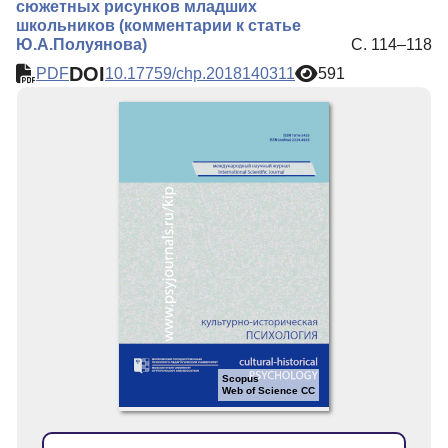
сюжетных рисунков младших
школьников (комментарии к статье
Ю.А.Полуянова)
С. 114–118
DOI
PDF
10.17759/chp.2018140311
591
Scopus
Web of Science CC