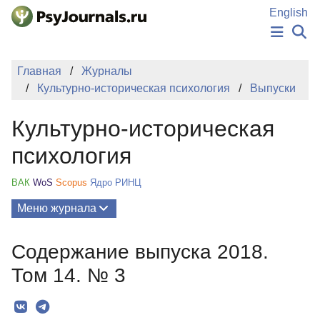
Перейти к основному содержанию
English
НОВОСТИ
Главная
Журналы
ИЗДАНИЯ
Культурно-историческая психология
Выпуски
АВТОРЫ
ПОДАТЬ РУКОПИСЬ
Культурно-историческая
БАЗА ЗНАНИЙ
КЛЮЧЕВЫЕ СЛОВА
психология
Регистрация
Вход
ВАК
WoS
Scopus
Ядро РИНЦ
Меню журнала
Выпуски
Содержание выпуска 2018.
О Журнале
Том 14. № 3
Миссия
Редколлегия