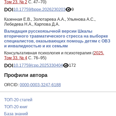
Том 23. № 2
С. 47–70)
DOI
10.17759/bppe.2026230203
9
Казенная Е.В., Золотарева А.А., Ульянова А.С.,
Лебедева Н.А., Карпова Д.А.
Валидация русскоязычной версии Шкалы
вторичного травматического стресса на выборке
специалистов, оказывающих помощь детям с ОВЗ
и инвалидностью и их семьям
Консультативная психология и психотерапия (
2025.
Том 33. № 4
С. 76–95)
DOI
10.17759/cpp.2025330404
172
Профили автора
ORCID:
0000-0003-3247-6188
ТОП-20 статей
ТОП-20 книг
База знаний