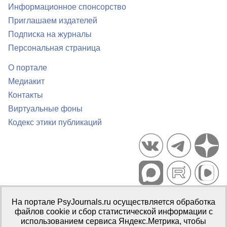
Информационное спонсорство
Приглашаем издателей
Подписка на журналы
Персональная страница
О портале
Медиакит
Контакты
Виртуальные фоны
Кодекс этики публикаций
Портал психологических изданий PsyJournals.ru, 2007–2026
На портале PsyJournals.ru осуществляется обработка
Правила использования материалов
файлов cookie и сбор статистической информации с
Свидетельство регистрации СМИ
Эл № ФС77-66447 от 14 июля
использованием сервиса Яндекс.Метрика, чтобы