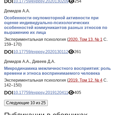
DOI
10.17759/exppsy.2020130209
254
Демидов А.А.
Особенности окуломоторной активности при
оценке индивидуально-психологических
особенностей коммуникантов разных этносов по
выражению их лица
Экспериментальная психология (
2020. Том 13. № 1
С.
159–170)
DOI
10.17759/exppsy.2020130112
261
Демидов А.А., Дивеев Д.А.
Микродинамика межличностного восприятия: роль
времени и этноса воспринимаемого человека
Экспериментальная психология (
2019. Том 12. № 4
С.
142–150)
DOI
10.17759/exppsy.2019120411
405
Следующие 10 из 25