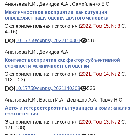
Ананьева К.И., Демидов А.А., Самойленко Е.С.
Межличностное восприятие: как ситуация
определяет нашу оценку другого человека
Экспериментальная психология (
2022. Том 15. № 3
С.
4–16)
DOI
10.17759/exppsy.2022150301
416
Ананьева К.И., Демидов А.А.
Контекст восприятия как фактор субъективной
сложности межличностной оценки
Экспериментальная психология (
2021. Том 14. № 2
С.
113–123)
DOI
10.17759/exppsy.2021140208
536
Ананьева К.И., Басюл И.А., Демидов А.А., Товуу Н.О.
Авто- и гетеростереотипы тувинцев и коми: анализ
соответствия
Экспериментальная психология (
2020. Том 13. № 2
С.
121–138)