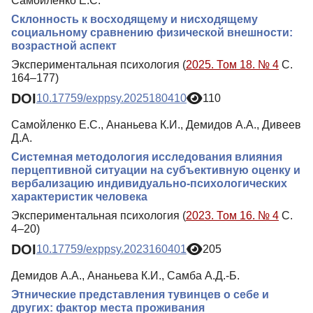
Самойленко Е.С.
Склонность к восходящему и нисходящему
социальному сравнению физической внешности:
возрастной аспект
Экспериментальная психология (
2025. Том 18. № 4
С.
164–177)
DOI
10.17759/exppsy.2025180410
110
Самойленко Е.С., Ананьева К.И., Демидов А.А., Дивеев
Д.А.
Системная методология исследования влияния
перцептивной ситуации на субъективную оценку и
вербализацию индивидуально-психологических
характеристик человека
Экспериментальная психология (
2023. Том 16. № 4
С.
4–20)
DOI
10.17759/exppsy.2023160401
205
Демидов А.А., Ананьева К.И., Самба А.Д.-Б.
Этнические представления тувинцев о себе и
других: фактор места проживания