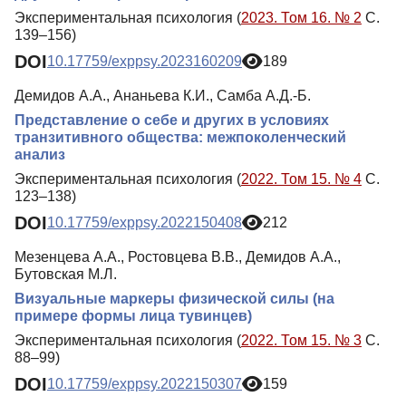
Экспериментальная психология (
2023. Том 16. № 2
С.
139–156)
DOI
10.17759/exppsy.2023160209
189
Демидов А.А., Ананьева К.И., Самба А.Д.-Б.
Представление о себе и других в условиях
транзитивного общества: межпоколенческий
анализ
Экспериментальная психология (
2022. Том 15. № 4
С.
123–138)
DOI
10.17759/exppsy.2022150408
212
Мезенцева А.А., Ростовцева В.В., Демидов А.А.,
Бутовская М.Л.
Визуальные маркеры физической силы (на
примере формы лица тувинцев)
Экспериментальная психология (
2022. Том 15. № 3
С.
88–99)
DOI
10.17759/exppsy.2022150307
159