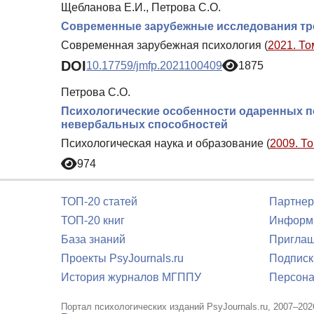
Щебланова Е.И., Петрова С.О.
Современные зарубежные исследования тр
Современная зарубежная психология (
2021. То
DOI
10.17759/jmfp.2021100409
1875
Петрова С.О.
Психологические особенности одаренных п
невербальных способностей
Психологическая наука и образование (
2009. То
974
ТОП-20 статей
Партнер
ТОП-20 книг
Информа
База знаний
Приглаш
Проекты PsyJournals.ru
Подписк
История журналов МГППУ
Персона
Портал психологических изданий PsyJournals.ru, 2007–202