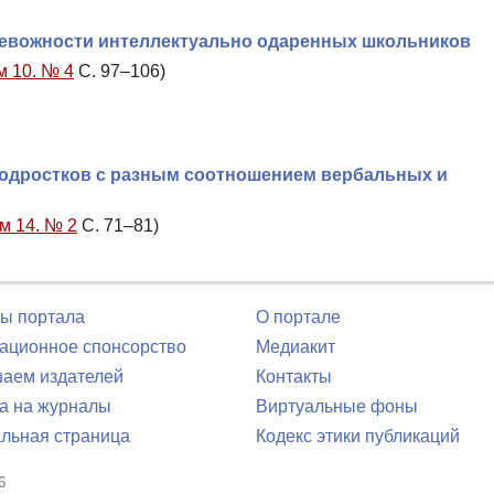
евожности интеллектуально одаренных школьников
м 10. № 4
С. 97–106)
одростков с разным соотношением вербальных и
м 14. № 2
С. 71–81)
ы портала
О портале
ционное спонсорство
Медиакит
аем издателей
Контакты
а на журналы
Виртуальные фоны
льная страница
Кодекс этики публикаций
6