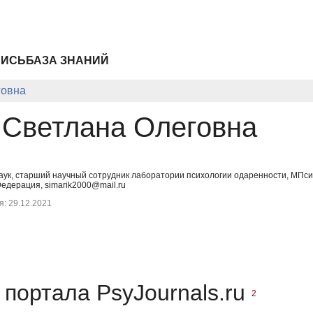
ПИСЬ
БАЗА ЗНАНИЙ
говна
 Светлана Олеговна
наук, старший научный сотрудник лаборатории психологии одаренности, МПс
Федерация, simarik2000@mail.ru
: 29.12.2021
портала PsyJournals.ru
2