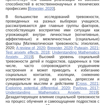
способностей в естественнонаучных и технических
профессиях
[
Brewster, 2020
]
.
В большинстве исследований тревожности,
проведенных на разных выборках учащихся,
рассматриваются две главные группы факторов,
способствующих восприятию ими ситуации как
угрожающей: внутри- личностные (когнитивные,
аффективные) и межличностные (социальные)
факторы
[
Математическая тревожность: этиология,
2020
;
A review of, 2020
;
Brewster, 2020
;
Putwain, 2021
;
Test anxiety effects, 2018
;
Understanding Mathematics
Anxiety, 2019
]
. Высокий уровень социальной
тревожности детей и подростков, одаренных в том
числе, часто сопровождается ухудшением
настроения и может приводить к избеганию
социальных контактов, изоляции, снижению
успеваемости и уходу из школы, депрессии и
суицидальным мыслям и действиям
[
Cross, 2021
;
Exploring potential differential, 2020
;
Pavlova, 2017
;
Understanding Mathematics Anxiety, 2019
]
.
Дезадаптирующее влияние социальной тревожности
на процесс обучения и самоощущение подростков с