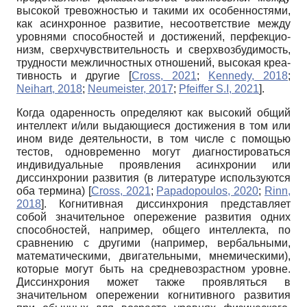
высокой тревожностью и такими их особенностями,
как асинхронное развитие, несоответствие между
уровнями способностей и достижений, перфекцио­
низм, сверхчувствительность и сверхвозбудимость,
трудности межличностных отношений, высокая креа­
тивность и другие
[
Cross, 2021
;
Kennedy, 2018
;
Neihart, 2018
;
Neumeister, 2017
;
Pfeiffer S.I, 2021
]
.
Когда одаренность определяют как высокий общий
интеллект и/или выдающиеся достижения в том или
ином виде деятельности, в том числе с помощью
тестов, одновременно могут диагностироваться
индивидуальные проявления асинхронии или
диссинхронии развития (в литературе используются
оба термина)
[
Cross, 2021
;
Papadopoulos, 2020
;
Rinn,
2018
]
. Когнитивная диссинхрония представляет
собой значительное опережение развития одних
способностей, например, общего интеллекта, по
сравнению с другими (например, вербальными,
математическими, двигательными, мнемическими),
которые могут быть на средневозрастном уровне.
Диссинхрония может также проявляться в
значительном опережении когнитивного развития