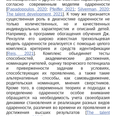
согласно современным моделям одаренности
[
Papadopoulos, 2020
;
Pfeiffer, 2021
;
Silverman, 2020
;
The talent development, 2021
]
. К тому же признается
существенная роль в диагностике одаренности не
только количественных, но и качественных
индивидуальных характеристик и описаний детей.
Например, в программе обогащения обучения Дж.
Рензулли его широко известная трехкольцевая
модель одаренности реализуется с помощью целого
комплекса критериев и средств идентификации
[
Reis, 2021
]
. Комплекс объединяет тесты
способностей, академические достижения,
номинации учителей, оценку творческого потенциала
и приверженности задачам в условиях,
способствующих их проявлению, а также такие
альтернативные способы, как самовыдвижение,
родительская номинация, мнения сверстников.
Кроме того, в современных теориях и подходах к
определению одаренности особое внимание
обращается на необходимость учета своеобразия
динамики становления и реализации разных видов
одаренности, различия во времени их проявления и
достижения высших результатов
[
The talent