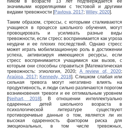
пиком в возрасте 13 лет подтверждается ее
значимыми корреляциями с тестовой и другими
видами тревожности
[
Pavlova, 2017
;
Wiley, 2020
]
.
Таким образом, стрессы, с которыми сталкиваются
учащиеся в процессе школьного обучения, могут
провоцировать и усиливать разные виды
тревожности, если стресс воспринимается как угроза
неудачи и ее плохих последствий. Однако стресс
может играть мобилизационную роль в достижении
успеха, активизируя имеющиеся ресурсы, если
стресс воспринимается учащимися как вызов, с
которым они способны справиться
[
Математическая
тревожность: этиология, 2020
;
A review of, 2020
;
Araújoa, 2017
;
Kennedy, 2018
]
. Слишком слабая или
сильная тревога могут негативно влиять на
продуктивность, и люди сильно различаются порогом
возникновения тревоги и ее оптимальным уровнем
[
Neihart, 2018
]
. В отношении интеллектуально
одаренных детей школьного возраста в
психологической литературе существуют
противоречивые данные о том, является ли их
высокая одаренность фактором риска для
эмоциональных, в том числе тревожных,