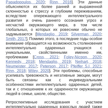
Papadopoulos, 2020
;
Rinn, 2018
]
. Эти данные
объясняются их более ранней и выраженной
склонностью к стрессу и глубоким переживаниям,
вследствие опережающего интеллектуального
развития и очень раннего осознания угроз и
несчастий окружающего мира, в том числе
глобальных, о которых их ровесники обычно не
задумываются
[
Mendaglio, 2019
;
Silverman, 2020
;
Smith, 2017
]
. Помимо этого, в последние годы особое
внимание обращается на возможность столкновения
интеллектуально одаренных учащихся с
уникальными, свойственными именно им,
проблемами
[
Cross, 2021
;
Foley-Nicpon, 2020
;
Kennedy, 2018
;
Mendaglio, 2019
;
Neihart, 2018
;
Neumeister, 2017
;
Peterson, 2017
;
Pfeiffer S.I, 2021
;
Rinn, 2018
;
Wiley, 2020
]
. Эти проблемы, способные
усиливать тревожность и негативные эмоции, могут
быть связаны как с индивидуальными
особенностями интеллектуально одаренных детей,
так и с отношением к их одаренности окружающих
людей в семье, школе, обществе.
Ретроспективные исследования с участием
интеллектуально одаренных взрослых людей также