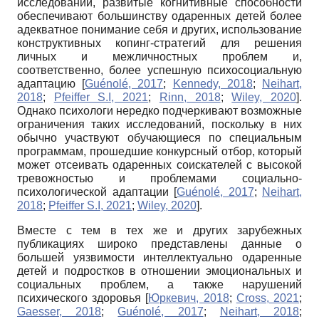
исследований, развитые когнитивные способности
обеспечивают большинству одаренных детей более
адекватное понимание себя и других, использование
конструктивных копинг-стратегий для решения
личных и межличностных проблем и,
соответственно, более успешную психосоциальную
адаптацию
[
Guénolé, 2017
;
Kennedy, 2018
;
Neihart,
2018
;
Pfeiffer S.I, 2021
;
Rinn, 2018
;
Wiley, 2020
]
.
Однако психологи нередко подчеркивают возможные
ограничения таких исследований, поскольку в них
обычно участвуют обучающиеся по специальным
программам, прошедшие конкурсный отбор, который
может отсеивать одаренных соискателей с высокой
тревожностью и проблемами социально-
психологической адаптации
[
Guénolé, 2017
;
Neihart,
2018
;
Pfeiffer S.I, 2021
;
Wiley, 2020
]
.
Вместе с тем в тех же и других зарубежных
публикациях широко представлены данные о
большей уязвимости интеллектуально одаренные
детей и подростков в отношении эмоциональных и
социальных проблем, а также нарушений
психического здоровья
[
Юркевич, 2018
;
Cross, 2021
;
Gaesser, 2018
;
Guénolé, 2017
;
Neihart, 2018
;