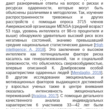
дают разноречивые ответы на вопрос о рисках и
ресурсах одаренности, которые могут быть
объяснены различиями в методологии. Так, изучение
распространенности тревожных и других
расстройств с помощью опроса 3715 членов
Американской организации
MENSA
(средний возраст
53 года, уровень интеллекта от 98-го процентиля и
выше) обнаружило удивительно высокий риск всех
негативных состояний, значимо превышавший
средние национальные статистические данные
[
High
intelligence: A, 2018
]
. Это заключение о высоком
интеллекте как потенциальном факторе риска
касалось как гене­рализованной, так и социальной
тревожности, что объяснялось сверхвозбудимостью,
впервые описанной К. Домбровским особой
характеристики одаренных людей
[
Mendaglio, 2019
]
.
В другом исследовании эмоциональных и
мотивационных факторов выдающихся достижений
у взрослых ученых также в центре внимания
оказалась интенсивность эмоциональных
переживаний
[
Araújoa, 2017
]
. С помощью детального
качественного анализа индивидуальных
характеристик 6 участников 33—42 лет были