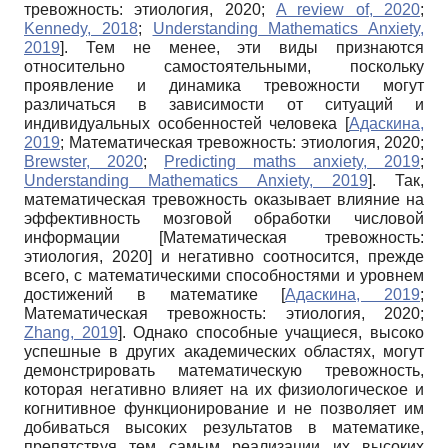
тревожность: этиология, 2020
;
A review of, 2020
;
Kennedy, 2018
;
Understanding Mathematics Anxiety,
2019
]
. Тем не менее, эти виды признаются
относительно самостоятельными, поскольку
проявление и динамика тревожности могут
различаться в зависимости от ситуаций и
индивидуальных особенностей человека
[
Адаскина,
2019
;
Математическая тревожность: этиология, 2020
;
Brewster, 2020
;
Predicting maths anxiety, 2019
;
Understanding Mathematics Anxiety, 2019
]
. Так,
математическая тревожность оказывает влияние на
эффективность мозговой обработки числовой
информации
[
Математическая тревожность:
этиология, 2020
]
и негативно соотносится, прежде
всего, с математическими способностями и уровнем
достижений в математике
[
Адаскина, 2019
;
Математическая тревожность: этиология, 2020
;
Zhang, 2019
]
. Однако способные учащиеся, высоко
успешные в других академических областях, могут
демонстрировать математическую тревожность,
которая негативно влияет на их физиологическое и
когнитивное функционирование и не позволяет им
добиваться высоких результатов в математике,
препятствуя тем самым реализации их высоких