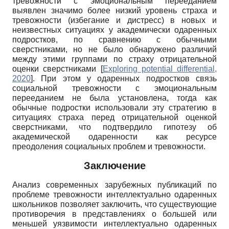
тревожности с эмоциональным перееданием
выявлен значимо более низкий уровень страха и
тревожности (избегание и дистресс) в новых и
неизвестных ситуациях у академически одаренных
подростков, по сравнению с обычными
сверстниками, но не было обнаружено различий
между этими группами по страху отрицательной
оценки сверстниками
[
Exploring potential differential,
2020
]
. При этом у одаренных подростков связь
социальной тревожности с эмоциональным
перееданием не была установлена, тогда как
обычные подростки использовали эту стратегию в
ситуациях страха перед отрицательной оценкой
сверстниками, что подтвердило гипотезу об
академической одаренности как ресурсе
преодоления социальных проблем и тревожности.
Заключение
Анализ современных зарубежных публикаций по
проблеме тревожности интеллектуально одаренных
школьников позволяет заключить, что существующие
противоречия в представлениях о большей или
меньшей уязвимости интеллектуально одаренных