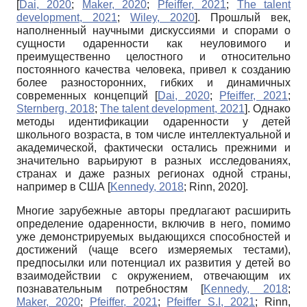
[
Dai, 2020
;
Maker, 2020
;
Pfeiffer, 2021
;
The talent
development, 2021
;
Wiley, 2020
]
. Прошлый век,
наполненный научными дискуссиями и спорами о
сущности одаренности как неуловимого и
преимущественно целостного и относительно
постоянного качества человека, привел к созданию
более разносторонних, гибких и динамичных
современных концепций
[
Dai, 2020
;
Pfeiffer, 2021
;
Sternberg, 2018
;
The talent development, 2021
]
. Однако
методы идентификации одаренности у детей
школьного возраста, в том числе интеллектуальной и
академической, фактически остались прежними и
значительно варьируют в разных исследованиях,
странах и даже разных регионах одной страны,
например в США
[
Kennedy, 2018
;
Rinn, 2020
]
.
Многие зарубежные авторы предлагают расширить
определение одаренности, включив в него, помимо
уже демонстрируемых выдающихся способностей и
достижений (чаще всего измеряемых тестами),
предпосылки или потенциал их развития у детей во
взаимодействии с окружением, отвечающим их
познавательным потребностям
[
Kennedy, 2018
;
Maker, 2020
;
Pfeiffer, 2021
;
Pfeiffer S.I, 2021
;
Rinn,