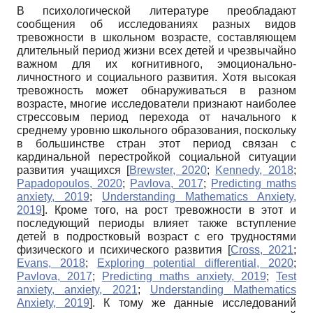
В психологической литературе преобладают
сообщения об исследованиях разных видов
тревожности в школьном возрасте, составляющем
длительный период жизни всех детей и чрезвычайно
важном для их когнитивного, эмоционально-
личностного и социального развития. Хотя высокая
тревожность может обнаруживаться в разном
возрасте, многие исследователи признают наиболее
стрессовым период перехода от начального к
среднему уровню школьного образования, поскольку
в большинстве стран этот период связан с
кардинальной перестройкой социальной ситуации
развития учащихся
[
Brewster, 2020
;
Kennedy, 2018
;
Papadopoulos, 2020
;
Pavlova, 2017
;
Predicting maths
anxiety, 2019
;
Understanding Mathematics Anxiety,
2019
]
. Кроме того, на рост тревожности в этот и
последующий периоды влияет также вступление
детей в подростковый возраст с его трудностями
физического и психического развития
[
Cross, 2021
;
Evans, 2018
;
Exploring potential differential, 2020
;
Pavlova, 2017
;
Predicting maths anxiety, 2019
;
Test
anxiety, anxiety, 2021
;
Understanding Mathematics
Anxiety, 2019
]
. К тому же данные исследований