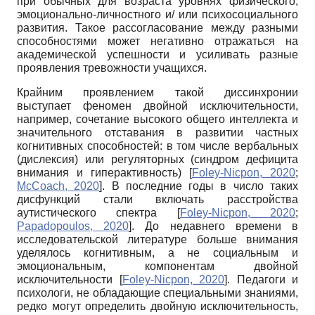
при обычных для возраста уровнях физического,
эмоционально-личностного и/ или психосоциального
развития. Такое рассогласование между разными
способностями может негативно отражаться на
академической успешности и усиливать разные
проявления тревожности учащихся.
Крайним проявлением такой диссинхронии
выступает феномен двойной исключительности,
например, сочетание высокого общего интеллекта и
значительного отставания в развитии частных
когнитивных способностей: в том числе вербальных
(дислексия) или регуляторных (синдром дефицита
внимания и гиперактив­ность)
[
Foley-Nicpon, 2020
;
McCoach, 2020
]
. В последние годы в число таких
дисфункций стали включать расстройства
аутистического спектра
[
Foley-Nicpon, 2020
;
Papadopoulos, 2020
]
. До недавнего времени в
исследовательской литературе больше внимания
уделялось когнитивным, а не социальным и
эмоциональным, компонентам двойной
исключительности
[
Foley-Nicpon, 2020
]
. Педагоги и
психологи, не обладающие специальными знаниями,
редко могут определить двойную исключительность,