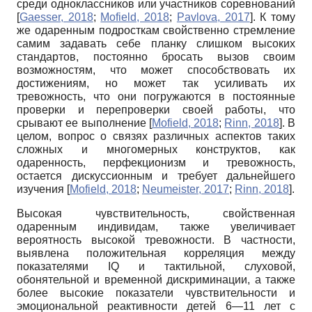
среди одноклассников или участников соревнований
[
Gaesser, 2018
;
Mofield, 2018
;
Pavlova, 2017
]
. К тому
же одаренным подросткам свойственно стремление
самим задавать себе планку слишком высоких
стандартов, постоянно бросать вызов своим
возможностям, что может способствовать их
достижениям, но может так усиливать их
тревожность, что они погружаются в постоянные
проверки и перепроверки своей работы, что
срывают ее выполнение
[
Mofield, 2018
;
Rinn, 2018
]
. В
целом, вопрос о связях различных аспектов таких
сложных и многомерных конструктов, как
одаренность, перфекционизм и тревожность,
остается дискуссионным и требует дальнейшего
изучения
[
Mofield, 2018
;
Neumeister, 2017
;
Rinn, 2018
]
.
Высокая чувствительность, свойственная
одаренным индивидам, также увеличивает
вероятность высокой тревожности. В частности,
выявлена положительная корреляция между
показателями
IQ
и тактильной, слуховой,
обонятельной и временной дискриминации, а также
более высокие показатели чувствительности и
эмоциональной реактивности детей 6—11 лет с