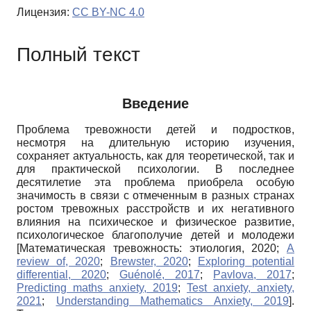
Лицензия:
CC BY-NC 4.0
Полный текст
Введение
Проблема тревожности детей и подростков,
несмотря на длительную историю изучения,
сохраняет актуальность, как для теоретической, так и
для практической психологии. В последнее
десятилетие эта проблема приобрела особую
значимость в связи с отмеченным в разных странах
ростом тревожных расстройств и их негативного
влияния на психическое и физическое развитие,
психологическое благополучие детей и молодежи
[
Математическая тревожность: этиология, 2020
;
A
review of, 2020
;
Brewster, 2020
;
Exploring potential
differential, 2020
;
Guénolé, 2017
;
Pavlova, 2017
;
Predicting maths anxiety, 2019
;
Test anxiety, anxiety,
2021
;
Understanding Mathematics Anxiety, 2019
]
.