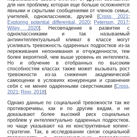
для них проблему, которая еще больше осложняется
явными и скрытыми сообщениями от членов семьи,
учителей, одноклассников, друзей
[
Cross, 2021
;
Exploring potential differential, 2020
;
Peterson, 2017
;
Wiley, 2020
]
. Несовпадение в развитии с
одноклассниками и так называемый
антиинтеллектуальный климат в классе могут
усиливать тревожность одаренных подростков из-за
переживания непонимания и отчужденности, тем
более вероятной, чем выше уровень их интеллекта.
Но и обучение в отобранных по высоким
способностям классах также может вызывать рост
тревожности из-за снижения академической
самооценки в условиях конкуренции и сравнения
себя с не менее одаренными сверстниками
[
Cross,
2021
;
Rinn, 2018
]
.
Однако данные по социальной тревожности так же
противоречивы, как и по другим видам, и не
доказывают более высокий риск социальных
проблем у интеллектуально одаренных подростков,
но чаще указывают на их конструктивные копинг-
стратегии. Так, в исследовании связи социальной