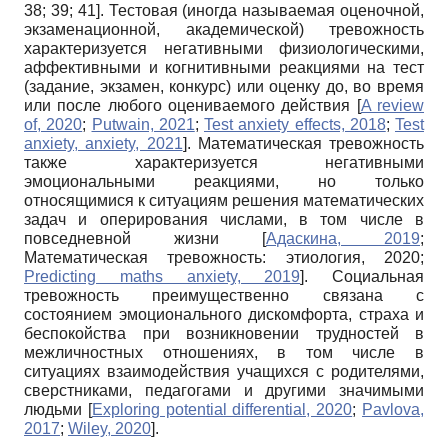
38; 39; 41]. Тестовая (иногда называемая оценочной,
экзаменационной, академической) тревожность
характеризуется негативными физиологическими,
аффективными и когнитивными реакциями на тест
(задание, экзамен, конкурс) или оценку до, во время
или после любого оцениваемого действия
[
A review
of, 2020
;
Putwain, 2021
;
Test anxiety effects, 2018
;
Test
anxiety, anxiety, 2021
]
. Математическая тревожность
также характеризуется негативными
эмоциональными реакциями, но только
относящимися к ситуациям решения математических
задач и оперирования числами, в том числе в
повседневной жизни
[
Адаскина, 2019
;
Математическая тревожность: этиология, 2020
;
Predicting maths anxiety, 2019
]
. Социальная
тревожность преимущественно связана с
состоянием эмоционального дискомфорта, страха и
беспокойства при возникновении трудностей в
межличностных отношениях, в том числе в
ситуациях взаимодействия учащихся с родителями,
сверстниками, педагогами и другими значимыми
людьми
[
Exploring potential differential, 2020
;
Pavlova,
2017
;
Wiley, 2020
]
.