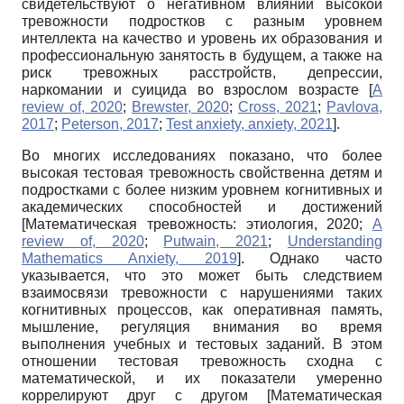
свидетельствуют о негативном влиянии высокой
тревожности подростков с разным уровнем
интеллекта на качество и уровень их образования и
профессиональную занятость в будущем, а также на
риск тревожных расстройств, депрессии,
наркомании и суицида во взрослом возрасте
[
A
review of, 2020
;
Brewster, 2020
;
Cross, 2021
;
Pavlova,
2017
;
Peterson, 2017
;
Test anxiety, anxiety, 2021
]
.
Во многих исследованиях показано, что более
высокая тестовая тревожность свойственна детям и
подростками с более низким уровнем когнитивных и
академических способностей и достижений
[
Математическая тревожность: этиология, 2020
;
A
review of, 2020
;
Putwain, 2021
;
Understanding
Mathematics Anxiety, 2019
]
. Однако часто
указывается, что это может быть следствием
взаимосвязи тревожности с нарушениями таких
когнитивных процессов, как оперативная память,
мышление, регуляция внимания во время
выполнения учебных и тестовых заданий. В этом
отношении тестовая тревожность сходна с
математической, и их показатели умеренно
коррелируют друг с другом
[
Математическая