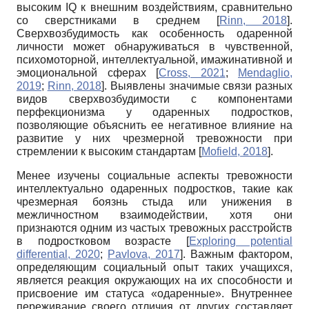
высоким
IQ
к внешним воздействиям, сравнительно
со сверстниками в среднем
[
Rinn, 2018
]
.
Сверхвозбудимость как особенность одаренной
личности может обнаруживаться в чувственной,
психомоторной, интеллектуальной, имажинативной и
эмоциональной сферах
[
Cross, 2021
;
Mendaglio,
2019
;
Rinn, 2018
]
. Выявлены значимые связи разных
видов сверхвоз­будимости с компонентами
перфекционизма у одаренных подростков,
позволяющие объяснить ее негативное влияние на
развитие у них чрезмерной тревожности при
стремлении к высоким стандартам
[
Mofield, 2018
]
.
Менее изучены социальные аспекты тревожности
интеллектуально одаренных подростков, такие как
чрезмерная боязнь стыда или унижения в
межличностном взаимодействии, хотя они
признаются одним из частых тревожных расстройств
в подростковом возрасте
[
Exploring potential
differential, 2020
;
Pavlova, 2017
]
. Важным фактором,
определяющим социальный опыт таких учащихся,
является реакция окружающих на их способности и
присвоение им статуса «одаренные». Внутреннее
переживание своего отличия от других составляет