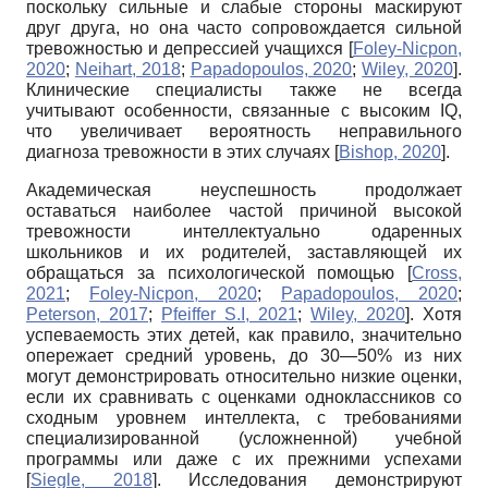
поскольку сильные и слабые стороны маскируют
друг друга, но она часто сопровождается сильной
тревожностью и депрессией учащихся
[
Foley-Nicpon,
2020
;
Neihart, 2018
;
Papadopoulos, 2020
;
Wiley, 2020
]
.
Клинические специалисты также не всегда
учитывают особенности, связанные с высоким
IQ,
что увеличивает вероятность неправильного
диагноза тревожности в этих случаях
[
Bishop, 2020
]
.
Академическая неуспешность продолжает
оставаться наиболее частой причиной высокой
тревожности интеллектуально одаренных
школьников и их родителей, заставляющей их
обращаться за психологической помощью
[
Cross,
2021
;
Foley-Nicpon, 2020
;
Papadopoulos, 2020
;
Peterson, 2017
;
Pfeiffer S.I, 2021
;
Wiley, 2020
]
. Хотя
успеваемость этих детей, как правило, значительно
опережает средний уровень, до 30—50% из них
могут демонстрировать относительно низкие оценки,
если их сравнивать с оценками одноклассников со
сходным уровнем интеллекта, с требованиями
специализированной (усложненной) учебной
программы или даже с их прежними успехами
[
Siegle, 2018
]
. Исследования демонстрируют