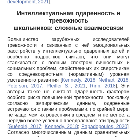
development, 2021
]
.
Интеллектуальная одаренность и
тревожность
школьников: сложные взаимосвязи
Большинство зарубежных исследователей
тревожности и связанных с ней эмоциональных
расстройств у интеллектуально одаренных детей и
особенно подростков считают, что они могут
сталкиваться с полным спектром личностных и
социальных проблем, свойственных их сверстникам
со средневозрастным (нормативным) уровнем
умственного развития
[
Kennedy, 2018
;
Neihart, 2018
;
Peterson, 2017
;
Pfeiffer S.I, 2021
;
Rinn, 2018
]
. Эти
авторы также не считают одаренность фактором
особого риска повышенной тревожности, поскольку,
согласно эмпирическим данным, одаренные
встречаются с такими проблемами, по крайней мере,
не чаще, чем их ровесники в среднем, и не менее, а
нередко более успешно преодолевают эти трудности
[
Guénolé, 2017
;
Kennedy, 2018
;
Papadopoulos, 2020
]
.
Согласно многочисленным данным сравнительных