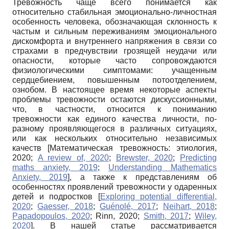
Тревожность чаще всего понимается как
относительно стабильная эмоционально-личностная
особенность человека, обозначающая склонность к
частым и сильным переживаниям эмоционального
дискомфорта и внутреннего напряжения в связи со
страхами в предчувствии грозящей неудачи или
опасности, которые часто сопровождаются
физиологическими симптомами: учащенным
сердцебиением, повышенным потоотделением,
ознобом. В настоящее время некоторые аспекты
проблемы тревожности остаются дискуссионными,
что, в частности, относится к пониманию
тревожности как единого качества личности, по-
разному проявляющегося в различных ситуациях,
или как нескольких относительно независимых
качеств
[
Математическая тревожность: этиология,
2020
;
A review of, 2020
;
Brewster, 2020
;
Predicting
maths anxiety, 2019
;
Understanding Mathematics
Anxiety, 2019
]
, а также к представлениям об
особенностях проявлений тревожности у одаренных
детей и подростков
[
Exploring potential differential,
2020
;
Gaesser, 2018
;
Guénolé, 2017
;
Neihart, 2018
;
Papadopoulos, 2020
;
Rinn, 2020
;
Smith, 2017
;
Wiley,
2020
]
. В нашей статье рассматривается