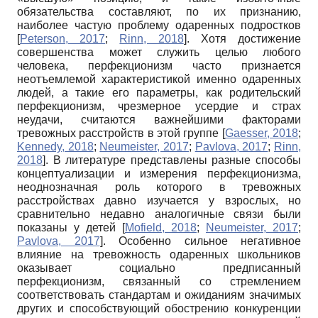
обязательства составляют, по их признанию,
наиболее частую проблему одаренных подростков
[
Peterson, 2017
;
Rinn, 2018
]
. Хотя достижение
совершенства может служить целью любого
человека, пер­фекционизм часто признается
неотъемлемой характеристикой именно одаренных
людей, а такие его параметры, как родительский
перфекционизм, чрезмерное усердие и страх
неудачи, считаются важнейшими факторами
тревожных расстройств в этой группе
[
Gaesser, 2018
;
Kennedy, 2018
;
Neumeister, 2017
;
Pavlova, 2017
;
Rinn,
2018
]
. В литературе представлены разные способы
концептуализации и измерения перфекционизма,
неоднозначная роль которого в тревожных
расстройствах давно изучается у взрослых, но
сравнительно недавно аналогичные связи были
показаны у детей
[
Mofield, 2018
;
Neumeister, 2017
;
Pavlova, 2017
]
. Особенно сильное негативное
влияние на тревожность одаренных школьников
оказывает социально предписанный
перфекционизм, связанный со стремлением
соответствовать стандартам и ожиданиям значимых
других и способствующий обострению конкуренции