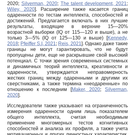
2020
;
Silverman, 2020
;
The talent development, 2021
;
Wiley, 2020
]
. Расширение также касается границ
одаренности по тестам интеллекта, способностей и
достижений. Предлагается включать в них лучшие
результаты, входящие в верхние 15—20%
возрастной выборки
(IQ
от 115—120 и выше), а не
только 3—5%
(IQ
от 125—130 и выше)
[
Kennedy,
2018
;
Pfeiffer S.I, 2021
;
Reis, 2021
]
. Однако даже такие
границы не могут гарантировать, что не будут
пропущены дети, еще не раскрывшие свой высокий
потенциал. С точки зрения современных системных
и динамичных теорий интеллекта, креативности и
одаренности, утверждается неправомерность
жестких границ между одаренными и другими их
сверстниками, а также термина «нео­даренные» по
отношению к последним
[
Maker, 2020
;
Silverman,
2020
]
.
Исследователи также указывают на ограниченность
измерения одаренности одним лишь показателем
общего интеллекта, считая необходимым
применение многомерных тестов когнитивных
способностей и анализа их профиля, а также учета
мотивационных и других личностных характеристик,