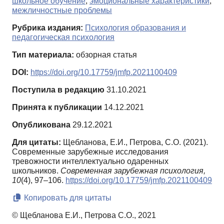
школьное обучение
,
эмоциональные характеристики
,
межличностные проблемы
Рубрика издания:
Психология образования и
педагогическая психология
Тип материала:
обзорная статья
DOI:
https://doi.org/10.17759/jmfp.2021100409
Поступила в редакцию
31.10.2021
Принята к публикации
14.12.2021
Опубликована
29.12.2021
Для цитаты:
Щебланова, Е.И., Петрова, С.О. (2021).
Современные зарубежные исследования
тревожности интеллектуально одаренных
школьников.
Современная зарубежная психология,
10
(4), 97–106.
https://doi.org/10.17759/jmfp.2021100409
Копировать для цитаты
© Щебланова Е.И., Петрова С.О., 2021