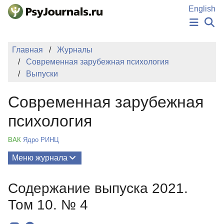
Перейти к основному содержанию
English
НОВОСТИ
Главная
Журналы
ИЗДАНИЯ
Современная зарубежная психология
АВТОРЫ
Выпуски
ПОДАТЬ РУКОПИСЬ
БАЗА ЗНАНИЙ
Современная зарубежная
КЛЮЧЕВЫЕ СЛОВА
Регистрация
Вход
психология
ВАК
Ядро РИНЦ
Меню журнала
Выпуски
Содержание выпуска 2021.
О Журнале
Том 10. № 4
Миссия