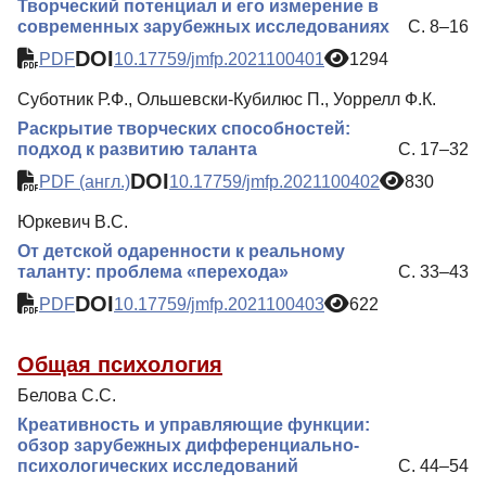
Творческий потенциал и его измерение в
современных зарубежных исследованиях
С. 8–16
DOI
PDF
10.17759/jmfp.2021100401
1294
Суботник Р.Ф., Ольшевски-Кубилюс П., Уоррелл Ф.К.
Раскрытие творческих способностей:
подход к развитию таланта
С. 17–32
DOI
PDF (англ.)
10.17759/jmfp.2021100402
830
Юркевич В.С.
От детской одаренности к реальному
таланту: проблема «перехода»
С. 33–43
DOI
PDF
10.17759/jmfp.2021100403
622
Общая психология
Белова С.С.
Креативность и управляющие функции:
обзор зарубежных дифференциально-
психологических исследований
С. 44–54