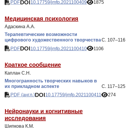
DOI
PDF
10.17759/jmfp.2021100409
1875
Медицинская психология
Адаскина А.А.
Терапевтические возможности
цифрового художественного творчества
С. 107–116
DOI
PDF
10.17759/jmfp.2021100410
1106
Краткое сообщение
Каплан С.Н.
Многогранность творческих навыков в
их прикладном аспекте
С. 117–125
DOI
PDF (англ.)
10.17759/jmfp.2021100411
274
Нейронауки и когнитивные
исследования
Шипкова К.М.