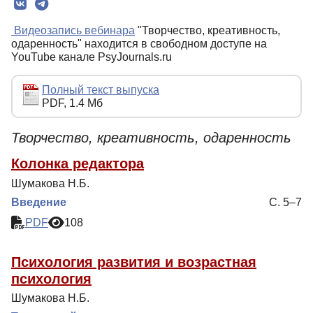
Редколлегия
Видеозапись вебинара
"Творчество, креативность,
Редакционная политика
одаренность" находится в свободном доступе на
YouTube канале PsyJournals.ru
Индексирование
Для авторов
Полный текст выпуска
PDF, 1.4 Мб
Рубрики
Препринты
Творчество, креативность, одаренность
Подписка
Колонка редактора
Контакты
Шумакова Н.Б.
Введение
С. 5–7
PDF
108
Психология развития и возрастная
психология
Шумакова Н.Б.