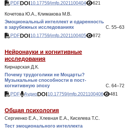
DOI
PDF
10.17759/jmfp.2021100404
621
Кочетова Ю.А., Климакова М.В.
Эмоциональный интеллект и одаренность
в зарубежных исследованиях
С. 55–63
DOI
PDF
10.17759/jmfp.2021100405
872
Нейронауки и когнитивные
исследования
Кирнарская Д.К.
Почему трудоголики не Моцарты?
Музыкальные способности в пост-
когнитивную эпоху
С. 64–72
DOI
PDF
Аудио
10.17759/jmfp.2021100406
481
Общая психология
Сергиенко Е.А., Хлевная Е.А., Киселева Т.С.
Тест эмоционального интеллекта