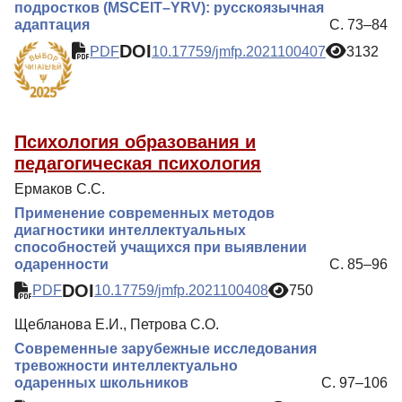
подростков (MSCEIT–YRV): русскоязычная
адаптация
С. 73–84
DOI
PDF
10.17759/jmfp.2021100407
3132
Психология образования и
педагогическая психология
Ермаков С.С.
Применение современных методов
диагностики интеллектуальных
способностей учащихся при выявлении
одаренности
С. 85–96
DOI
PDF
10.17759/jmfp.2021100408
750
Щебланова Е.И., Петрова С.О.
Современные зарубежные исследования
тревожности интеллектуально
одаренных школьников
С. 97–106