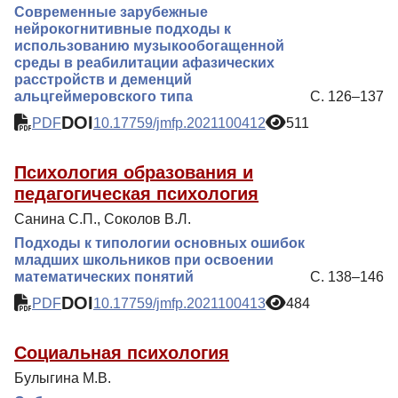
Современные зарубежные
нейрокогнитивные подходы к
использованию музыкообогащенной
среды в реабилитации афазических
расстройств и деменций
альцгеймеровского типа
С. 126–137
DOI
PDF
10.17759/jmfp.2021100412
511
Психология образования и
педагогическая психология
Санина С.П., Соколов В.Л.
Подходы к типологии основных ошибок
младших школьников при освоении
математических понятий
С. 138–146
DOI
PDF
10.17759/jmfp.2021100413
484
Социальная психология
Булыгина М.В.