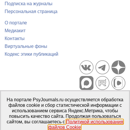
Подписка на журналы
Персональная страница
О портале
Медиакит
Контакты
Виртуальные фоны
Кодекс этики публикаций
Портал психологических изданий PsyJournals.ru, 2007–2026
На портале PsyJournals.ru осуществляется обработка
Правила использования материалов
файлов cookie и сбор статистической информации с
Свидетельство регистрации СМИ
Эл № ФС77-66447 от 14 июля
использованием сервиса Яндекс.Метрика, чтобы
2016 г.
повысить качество сайта. Продолжая пользоваться
сайтом, вы соглашаетесь с
Политикой использования
Издатель:
ФГБОУ ВО МГППУ
файлов Cookie
.