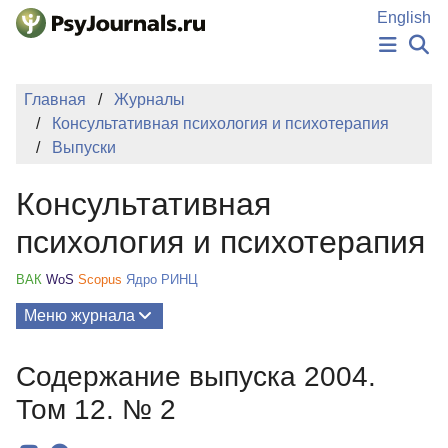
Перейти к основному содержанию
English
НОВОСТИ
Главная
Журналы
ИЗДАНИЯ
Консультативная психология и психотерапия
АВТОРЫ
Выпуски
ПОДАТЬ РУКОПИСЬ
БАЗА ЗНАНИЙ
Консультативная
КЛЮЧЕВЫЕ СЛОВА
Регистрация
Вход
психология и психотерапия
ВАК
WoS
Scopus
Ядро РИНЦ
Меню журнала
Выпуски
Содержание выпуска 2004.
О Журнале
Том 12. № 2
Миссия