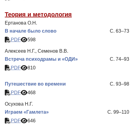
Теория и методология
Ертанова О.Н.
В начале было слово
С. 63–73
PDF
598
Алексеев Н.Г., Семенов В.В.
Встреча психодрамы и «ОДИ»
С. 74–93
PDF
810
Путешествие во времени
С. 93–98
PDF
468
Осухова Н.Г.
Играем «Гамлета»
С. 99–110
PDF
646