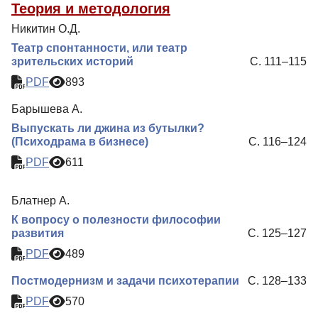
Теория и методология
Никитин О.Д.
Театр спонтанности, или театр
зрительских историй
С. 111–115
PDF
893
Барышева А.
Выпускать ли джина из бутылки?
(Психодрама в бизнесе)
С. 116–124
PDF
611
Блатнер А.
К вопросу о полезности философии
развития
С. 125–127
PDF
489
Постмодернизм и задачи психотерапии
С. 128–133
PDF
570