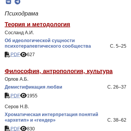
Редколлегия
Психодрама
Редакционная политика
Теория и методология
Индексирование
Сосланд А.И.
Для авторов
Об идеологической сущности
Рубрики
психотерапевтического сообщества
С. 5–25
PDF
627
Подписка
Контакты
Философия, антропология, культура
Орлов А.Б.
Демистификация любви
С. 26–37
PDF
1955
Серов Н.В.
Хроматическая интерпретация понятий
«архетип» и «гендер»
С. 38–62
PDF
830