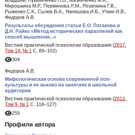
младший, Лукьянченко Н.В., Мазниченко М.А.,
Мирошкина М.Р., Перминова Л.М., Резапкина Г.В.,
Рыженко С.К., Сычев В.А., Умняшова И.Б., Уткин И.В.,
Федоров А.В.
Результаты обсуждения статьи Е.О. Пятакова и
Д.Н. Райко «Метод исторических параллелей как
способ мышления...»
Вестник практической психологии образования (
2017.
Том 14. № 1
С. 89–102)
304
Федоров А.В.
Мифологическая основа современной поп-
культуры и ее анализ на занятиях в школьной
аудитории
Вестник практической психологии образования (
2012.
Том 9. № 1
С. 118–127)
255
Профили автора