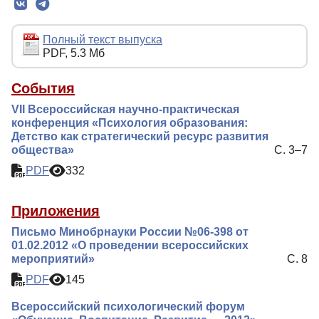
Редколлегия
Редакционная политика
Полный текст выпуска
PDF, 5.3 Мб
Индексирование
Для авторов
События
VII Всероссийская научно-практическая
Рубрики
конференция «Психология образования:
Контакты
Детство как стратегический ресурс развития
общества»
С. 3–7
PDF
332
Приложения
Письмо Минобрнауки России №06-398 от
01.02.2012 «О проведении всероссийских
мероприятий»
С. 8
PDF
145
Всероссийский психологический форум