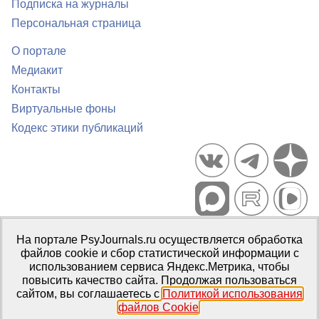
Подписка на журналы
Персональная страница
О портале
Медиакит
Контакты
Виртуальные фоны
Кодекс этики публикаций
Портал психологических изданий PsyJournals.ru, 2007–2026
На портале PsyJournals.ru осуществляется обработка
Правила использования материалов
файлов cookie и сбор статистической информации с
Свидетельство регистрации СМИ
Эл № ФС77-66447 от 14 июля
использованием сервиса Яндекс.Метрика, чтобы
2016 г.
повысить качество сайта. Продолжая пользоваться
сайтом, вы соглашаетесь с
Политикой использования
Издатель:
ФГБОУ ВО МГППУ
файлов Cookie
.