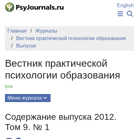
Перейти к основному содержанию
English
НОВОСТИ
Главная
Журналы
ИЗДАНИЯ
Вестник практической психологии образования
АВТОРЫ
Выпуски
ПОДАТЬ РУКОПИСЬ
БАЗА ЗНАНИЙ
Вестник практической
КЛЮЧЕВЫЕ СЛОВА
Регистрация
Вход
психологии образования
ВАК
Меню журнала
Выпуски
Содержание выпуска 2012.
О Журнале
Том 9. № 1
Миссия