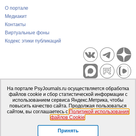
О портале
Медиакит
Контакты
Виртуальные фоны
Кодекс этики публикаций
Портал психологических изданий PsyJournals.ru, 2007–2026
На портале PsyJournals.ru осуществляется обработка
Правила использования материалов
файлов cookie и сбор статистической информации с
Свидетельство регистрации СМИ
Эл № ФС77-66447 от 14 июля
использованием сервиса Яндекс.Метрика, чтобы
2016 г.
повысить качество сайта. Продолжая пользоваться
сайтом, вы соглашаетесь с
Политикой использования
Издатель:
ФГБОУ ВО МГППУ
файлов Cookie
.
Репозиторий открытого доступа
Принять