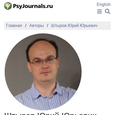
Перейти к основному содержанию
English
НОВОСТИ
Главная
Авторы
Штыров Юрий Юрьевич
ИЗДАНИЯ
АВТОРЫ
ПОДАТЬ РУКОПИСЬ
БАЗА ЗНАНИЙ
КЛЮЧЕВЫЕ СЛОВА
Регистрация
Вход