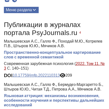
Меню раздела
Публикации
Публикации в журналах
Медиа-материалы
портала PsyJournals.ru
4
Малышевская А.С., Галло Ф., Походай М.Ю., Котрелев
П.В., Штыров Ю.Ю., Мячиков А.В.
Пространственно-концептуальное картирование
слов с временной семантикой
Современная зарубежная психология (
2022. Том 11. №
3
С. 140–151)
DOI
10.17759/jmfp.2022110313
209
Малышевская А.С., Галло Ф., Бермудез-Маргаретто Б.,
Штыров Ю.Ю., Читая Т.Д., Петрова А.А., Мячиков А.В.
Языковая аттриция: механизмы возникновения,
особенности изучения и перспективы дальнейших
исследований