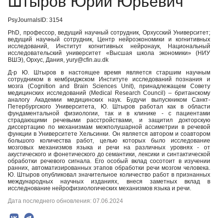
Штыров Юрий Юрьевич
PsyJournalsID: 3154
PhD, профессор, ведущий научный сотрудник, Орхусский Университет;
ведущий научный сотрудник, Центр нейроэкономики и когнитивных
исследований, Институт когнитивных нейронаук, Национальный
исследовательский университет «Высшая школа экономики» (НИУ
ВШЭ), Орхус, Дания, yury@cfin.au.dk
Д-р Ю. Штыров в настоящее время является старшим научным
сотрудником в кембриджском Институте исследований познания и
мозга (Cognition and Brain Sciences Unit), принадлежащем Совету
медицинских исследований (Medical Research Council) – британскому
аналогу Академии медицинских наук. Будучи выпускником Санкт-
Петербургского Университета, Ю. Штыров работал как в области
фундаментальной физиологии, так и в клинике - с пациентами
страдающими речевыми расстройствами, и защитил докторскую
диссертацию по механизмам межполушарной ассиметрии в речевой
функции в Университете Хельсинки. Он является автором и соавтором
большого количества работ, целью которых было исследование
мозговых механизмов языка и речи на различных уровнях - от
акустического и фонетического до семантики, лексики и синтактической
обработки речевого сигнала. Его особый вклад сосотоит в изучении
ранних, автоматизированных этапов обработки речи мозгом человека.
Ю. Штыров опубликовал значительное количество работ в признанных
международных научных изданиях, внеся заметных вклад в
исследнование нейрофизиологических механизмов языка и речи.
Дата последнего обновления: 07.06.2024