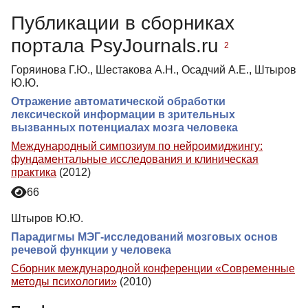
Публикации в сборниках
портала PsyJournals.ru
2
Горяинова Г.Ю., Шестакова А.Н., Осадчий А.Е., Штыров
Ю.Ю.
Отражение автоматической обработки
лексической информации в зрительных
вызванных потенциалах мозга человека
Международный симпозиум по нейроимиджингу:
фундаментальные исследования и клиническая
практика
(2012)
66
Штыров Ю.Ю.
Парадигмы МЭГ-исследований мозговых основ
речевой функции у человека
Сборник международной конференции «Современные
методы психологии»
(2010)