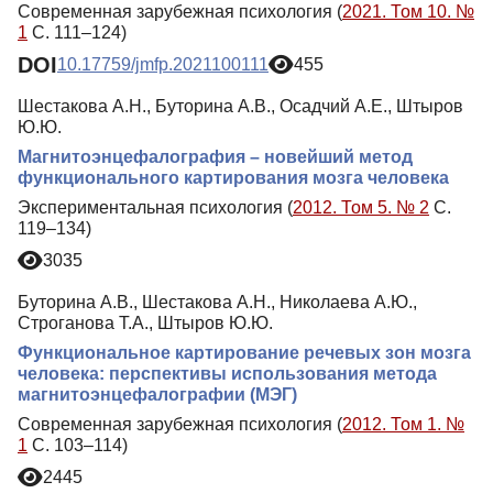
Современная зарубежная психология (
2021. Том 10. №
1
С. 111–124)
DOI
10.17759/jmfp.2021100111
455
Шестакова А.Н., Буторина А.В., Осадчий А.Е., Штыров
Ю.Ю.
Магнитоэнцефалография – новейший метод
функционального картирования мозга человека
Экспериментальная психология (
2012. Том 5. № 2
С.
119–134)
3035
Буторина А.В., Шестакова А.Н., Николаева А.Ю.,
Строганова Т.А., Штыров Ю.Ю.
Функциональное картирование речевых зон мозга
человека: перспективы использования метода
магнитоэнцефалографии (МЭГ)
Современная зарубежная психология (
2012. Том 1. №
1
С. 103–114)
2445