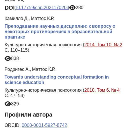
DOI
10.17759/chp.2021170203
280
Камилло Д., Маттос К.Р.
Преподавание научных дисциплин: к вопросу о
некоторых противоречиях в образовательной
практике
Культурно-историческая психология (
2014. Том 10. № 2
С. 110–115)
838
Родригес А., Маттос К.Р.
Towards understanding conceptual formation in
science education
Культурно-историческая психология (
2010. Том 6. № 4
С. 47–53)
829
Профили автора
ORCID:
0000-0001-5927-8742