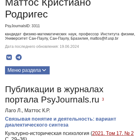
Маттос Кристиано
Родригес
PsyJournalsID: 3311
кандидат физико-математических наук, профессор Института физики,
Университет Сан-Паулу, Сан-Паулу, Бразилия, mattos@if.usp.br
Дата последнего обновления: 19.06.2024
Меню раздела
Публикации
Публикации в журналах
портала PsyJournals.ru
3
Лаго Л., Маттос К.Р.
Связывая понятие и деятельность: вариант
диалектического синтеза
Культурно-историческая психология (
2021. Том 17. № 2
С. 29–36)