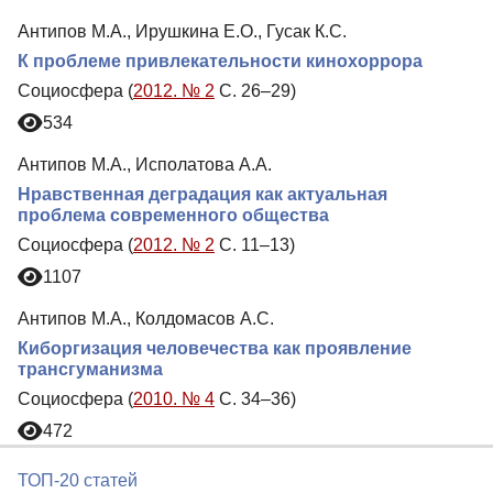
Антипов М.А., Ирушкина Е.О., Гусак К.С.
К проблеме привлекательности кинохоррора
Социосфера (
2012. № 2
С. 26–29)
534
Антипов М.А., Исполатова А.А.
Нравственная деградация как актуальная
проблема современного общества
Социосфера (
2012. № 2
С. 11–13)
1107
Антипов М.А., Колдомасов А.С.
Киборгизация человечества как проявление
трансгуманизма
Социосфера (
2010. № 4
С. 34–36)
472
ТОП-20 статей