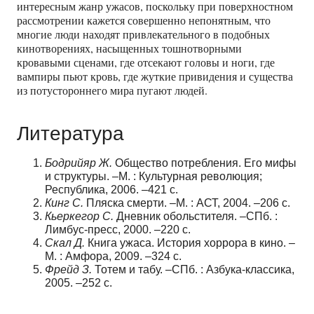
интересным жанр ужасов, поскольку при поверхностном
рассмотрении кажется совершенно непонятным, что
многие люди находят привлекательного в подобных
кинотворениях, насыщенных тошнотворными
кровавыми сценами, где отсекают головы и ноги, где
вампиры пьют кровь, где жуткие привидения и существа
из потустороннего мира пугают людей.
Литература
Бодрийяр Ж.
Общество потребления. Его мифы
и структуры. –М. : Культурная революция;
Республика, 2006. –421 с.
Кинг С.
Пляска смерти. –М. : АСТ, 2004. –206 с.
Кьеркегор С.
Дневник обольстителя. –СПб. :
Лимбус-пресс, 2000. –220 с.
Скал Д.
Книга ужаса. История хоррора в кино. –
М. : Амфора, 2009. –324 с.
Фрейд З.
Тотем и табу. –СПб. : Азбука-классика,
2005. –252 с.