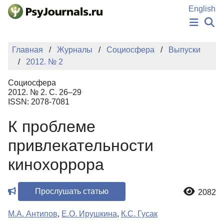
Перейти к основному содержанию
English
НОВОСТИ
Главная
Журналы
Социосфера
Выпуски
ИЗДАНИЯ
2012. № 2
АВТОРЫ
ПОДАТЬ РУКОПИСЬ
Социосфера
БАЗА ЗНАНИЙ
2012. № 2. С. 26–29
ISSN: 2078-7081
КЛЮЧЕВЫЕ СЛОВА
Регистрация
Вход
К проблеме
привлекательности
кинохоррора
Прослушать статью
2082
М.А. Антипов
,
Е.О. Ирушкина
,
К.С. Гусак