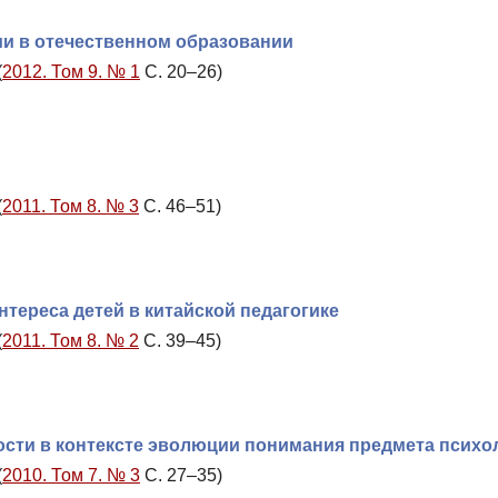
и в отечественном образовании
(
2012. Том 9. № 1
С. 20–26)
(
2011. Том 8. № 3
С. 46–51)
тереса детей в китайской педагогике
(
2011. Том 8. № 2
С. 39–45)
ости в контексте эволюции понимания предмета психо
(
2010. Том 7. № 3
С. 27–35)