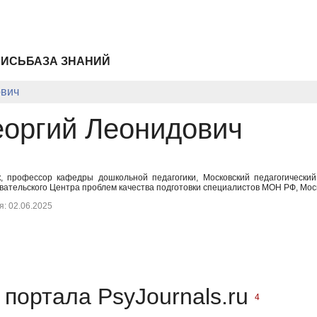
ПИСЬ
БАЗА ЗНАНИЙ
ович
еоргий Леонидович
ук, профессор кафедры дошкольной педагогики, Московский педагогическ
вательского Центра проблем качества подготовки специалистов МОН РФ, Мос
: 02.06.2025
портала PsyJournals.ru
4