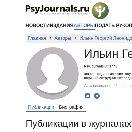
Перейти к основному содержанию
НОВОСТИ
ИЗДАНИЯ
АВТОРЫ
ПОДАТЬ РУКО
Главная
Авторы
Ильин Георгий Леонид
Ильин Г
PsyJournalsID: 3773
доктор педагогических на
научный сотрудник Исследо
Дата последнего обновления
Публикации
Биография
Публикации в журналах 