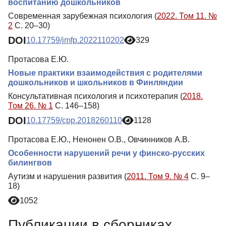
воспитанию дошкольников
Современная зарубежная психология (
2022. Том 11. №
2
С. 20–30)
DOI
10.17759/jmfp.2022110202
329
Протасова Е.Ю.
Новые практики взаимодействия с родителями
дошкольников и школьников в Финляндии
Консультативная психология и психотерапия (
2018.
Том 26. № 1
С. 146–158)
DOI
10.17759/cpp.2018260110
1128
Протасова Е.Ю., Ненонен О.В., Овчинников А.В.
Особенности нарушений речи у финско-русских
билингвов
Аутизм и нарушения развития (
2011. Том 9. № 4
С. 9–
18)
1052
Публикации в сборниках