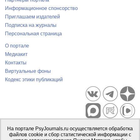
Информационное спонсорство
Приглашаем издателей
Подписка на журналы
Персональная страница
О портале
Медиакит
Контакты
Виртуальные фоны
Кодекс этики публикаций
Портал психологических изданий PsyJournals.ru, 2007–2026
На портале PsyJournals.ru осуществляется обработка
Правила использования материалов
файлов cookie и сбор статистической информации с
Свидетельство регистрации СМИ
Эл № ФС77-66447 от 14 июля