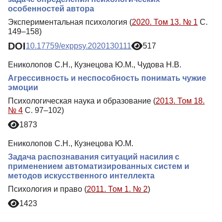
особенностей автора
Экспериментальная психология (
2020. Том 13. № 1
С.
149–158)
DOI
10.17759/exppsy.2020130111
517
Ениколопов С.Н., Кузнецова Ю.М., Чудова Н.В.
Агрессивность и неспособность понимать чужие
эмоции
Психологическая наука и образование (
2013. Том 18.
№ 4
С. 97–102)
1873
Ениколопов С.Н., Кузнецова Ю.М.
Задача распознавания ситуаций насилия с
применением автоматизированных систем и
методов искусственного интеллекта
Психология и право (
2011. Том 1. № 2
)
1423