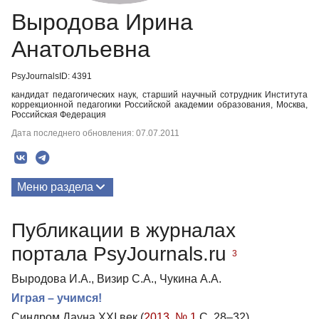
Выродова Ирина
Анатольевна
PsyJournalsID: 4391
кандидат педагогических наук, старший научный сотрудник Института
коррекционной педагогики Российской академии образования, Москва,
Российская Федерация
Дата последнего обновления: 07.07.2011
Меню раздела
Публикации
Публикации в журналах
портала PsyJournals.ru
3
Выродова И.А., Визир С.А., Чукина А.А.
Играя – учимся!
Синдром Дауна XXI век (
2013. № 1
С. 28–32)