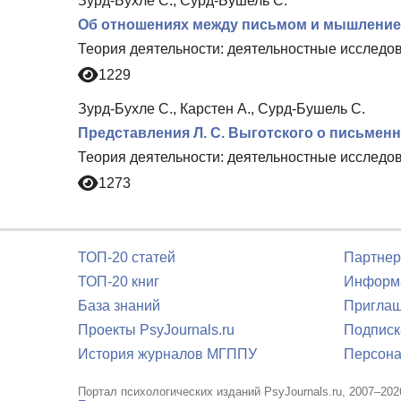
Зурд-Бухле С., Сурд-Бушель С.
Об отношениях между письмом и мышлени
Теория деятельности: деятельностные исследов
1229
Зурд-Бухле С., Карстен А., Сурд-Бушель С.
Представления Л. С. Выготского о письмен
Теория деятельности: деятельностные исследов
1273
ТОП-20 статей
Партнер
ТОП-20 книг
Информа
База знаний
Приглаш
Проекты PsyJournals.ru
Подписк
История журналов МГППУ
Персона
Портал психологических изданий PsyJournals.ru, 2007–202