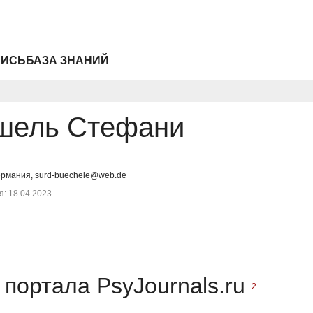
ПИСЬ
БАЗА ЗНАНИЙ
шель Стефани
ермания, surd-buechele@web.de
: 18.04.2023
портала PsyJournals.ru
2