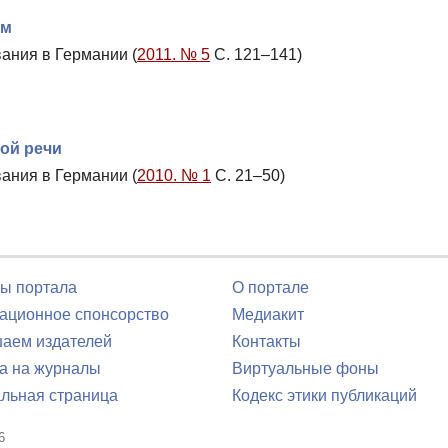
ем
ания в Германии (
2011. № 5
С. 121–141)
ной речи
ания в Германии (
2010. № 1
С. 21–50)
ы портала
О портале
ционное спонсорство
Медиакит
аем издателей
Контакты
а на журналы
Виртуальные фоны
льная страница
Кодекс этики публикаций
6