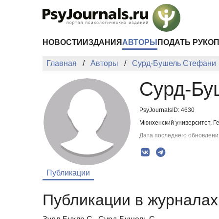
Перейти к основному содержанию
НОВОСТИ
ИЗДАНИЯ
АВТОРЫ
ПОДАТЬ РУКО
Главная
Авторы
Сурд-Бушель Стефани
Сурд-Бу
PsyJournalsID: 4630
Мюнхенский университет, Г
Дата последнего обновления
Публикации
Публикации в журналах 