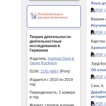
Язык дл
PDF (
Верани 
Изучени
PDF (
Теория деятельности:
деятельностные
Карстен 
исследования в
Хроното
Германии
PDF (
Издатель:
Hartmut Giest &
Georg Rückriem
Зурд-Бу
Об отн
ISSN:
2191-6667
(Print)
PDF (
Издается с
2010
по
2019
год
Сенс А.
Давайте
Периодичность: 2 номера
истори
в год
PDF (
Формат: сетевое издание