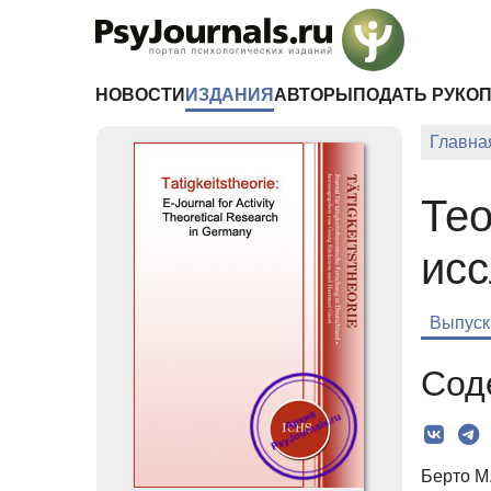
Перейти к основному содержанию
НОВОСТИ
ИЗДАНИЯ
АВТОРЫ
ПОДАТЬ РУКО
Главна
Тео
исс
Выпуск
Сод
Берто М