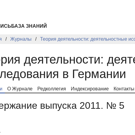
ПИСЬ
БАЗА ЗНАНИЙ
я
Журналы
Теория деятельности: деятельностные ис
рия деятельности: дея
ледования в Германии
и
О Журнале
Редколлегия
Индексирование
Контакты
ержание выпуска 2011. № 5
.