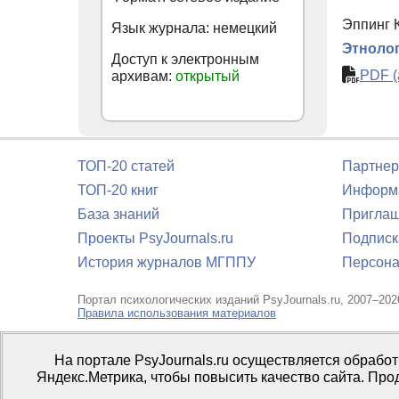
Эппинг К
Язык журнала: немецкий
Этнолог
Доступ к электронным
PDF (
архивам:
открытый
ТОП-20 статей
Партнер
ТОП-20 книг
Информа
База знаний
Приглаш
Проекты PsyJournals.ru
Подписк
История журналов МГППУ
Персона
Портал психологических изданий PsyJournals.ru, 2007–202
Правила использования материалов
Свидетельство регистрации СМИ
Эл № ФС77-66447 от 14 и
На портале PsyJournals.ru осуществляется обрабо
Издатель:
ФГБОУ ВО МГППУ
Яндекс.Метрика, чтобы повысить качество сайта. Про
Репозиторий открытого доступа