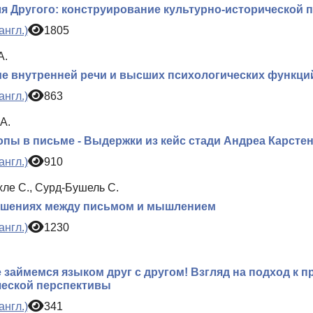
я Другого: конструирование культурно-исторической 
англ.)
1805
А.
е внутренней речи и высших психологических функци
англ.)
863
А.
пы в письме - Выдержки из кейс стади Андреа Карсте
англ.)
910
хле С., Сурд-Бушель С.
ошениях между письмом и мышлением
англ.)
1230
 займемся языком друг с другом! Взгляд на подход к п
ческой перспективы
англ.)
341