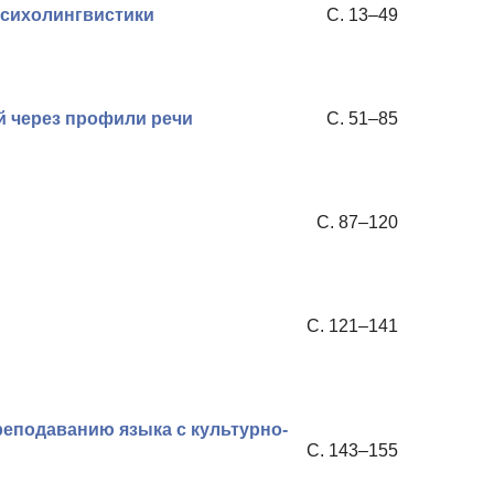
психолингвистики
С. 13–49
й через профили речи
С. 51–85
н
С. 87–120
С. 121–141
реподаванию языка с культурно-
С. 143–155