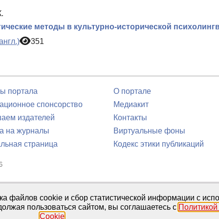
.
ические методы в культурно-исторической психолинг
англ.)
351
ы портала
О портале
ционное спонсорство
Медиакит
аем издателей
Контакты
а на журналы
Виртуальные фоны
льная страница
Кодекс этики публикаций
6
юля 2016 г.
тка файлов cookie и сбор статистической информации с ис
должая пользоваться сайтом, вы соглашаетесь с
Политикой
Cookie
.