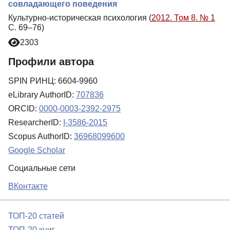
совладающего поведения
Культурно-историческая психология (
2012. Том 8. № 1
С. 69–76)
2303
Профили автора
SPIN РИНЦ: 6604-9960
eLibrary AuthorID:
707836
ORCID:
0000-0003-2392-2975
ResearcherID:
I-3586-2015
Scopus AuthorID:
36968099600
Google Scholar
Социальные сети
ВКонтакте
ТОП-20 статей
ТОП-20 книг