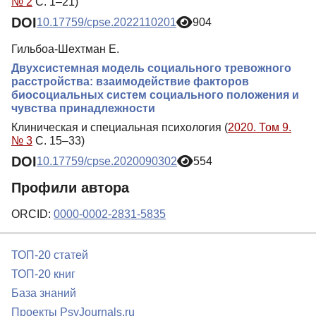
№ 2
С. 1–21)
DOI
10.17759/cpse.2022110201
904
Гильбоа-Шехтман Е.
Двухсистемная модель социального тревожного
расстройства: взаимодействие факторов
биосоциальных систем социального положения и
чувства принадлежности
Клиническая и специальная психология (
2020. Том 9.
№ 3
С. 15–33)
DOI
10.17759/cpse.2020090302
554
Профили автора
ORCID:
0000-0002-2831-5835
ТОП-20 статей
ТОП-20 книг
База знаний
Проекты PsyJournals.ru