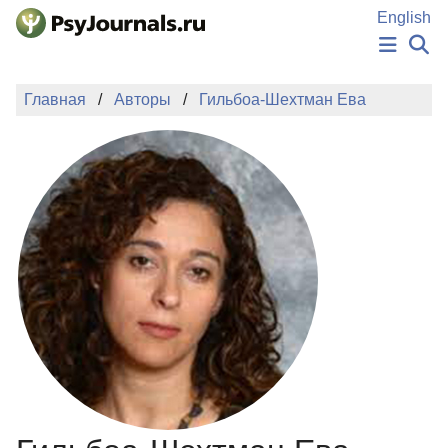
Перейти к основному содержанию
English
НОВОСТИ
Главная
Авторы
Гильбоа-Шехтман Ева
ИЗДАНИЯ
АВТОРЫ
ПОДАТЬ РУКОПИСЬ
БАЗА ЗНАНИЙ
КЛЮЧЕВЫЕ СЛОВА
Регистрация
Вход