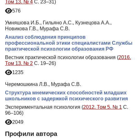
Том 13. № 4
С. 23–31)
576
Умняшова И.Б., Гильяно А.С., Кузнецова А.А.,
Новикова Г.В., Мурафа С.В.
Анализ соблюдения принципов
профессиональной этики специалистами Службы
практической психологии образования РФ
Вестник практической психологии образования (
2016.
Том 13. № 2
С. 19–26)
1235
Черемошкина Л.В., Мурафа С.В.
Структура мнемических способностей младших
школьников с задержкой психического развития
Экспериментальная психология (
2012. Том 5. № 1
С.
96–106)
2049
Профили автора