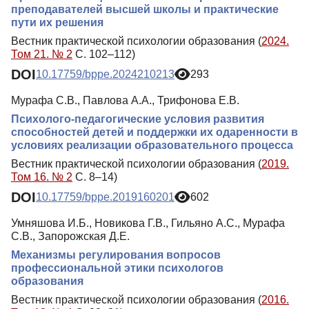
преподавателей высшей школы и практические
пути их решения
Вестник практической психологии образования (
2024.
Том 21. № 2
С. 102–112)
DOI
10.17759/bppe.2024210213
293
Мурафа С.В., Павлова А.А., Трифонова Е.В.
Психолого-педагогические условия развития
способностей детей и поддержки их одаренности в
условиях реализации образовательного процесса
Вестник практической психологии образования (
2019.
Том 16. № 2
С. 8–14)
DOI
10.17759/bppe.2019160201
602
Умняшова И.Б., Новикова Г.В., Гильяно А.С., Мурафа
С.В., Запорожская Д.Е.
Механизмы регулирования вопросов
профессиональной этики психологов
образования
Вестник практической психологии образования (
2016.