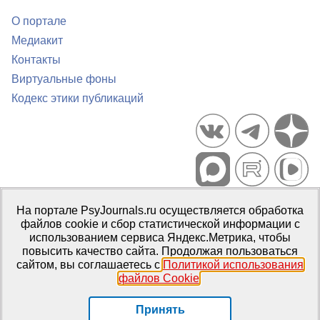
О портале
Медиакит
Контакты
Виртуальные фоны
Кодекс этики публикаций
Портал психологических изданий PsyJournals.ru, 2007–2026
На портале PsyJournals.ru осуществляется обработка
Правила использования материалов
файлов cookie и сбор статистической информации с
Свидетельство регистрации СМИ
Эл № ФС77-66447 от 14 июля
использованием сервиса Яндекс.Метрика, чтобы
2016 г.
повысить качество сайта. Продолжая пользоваться
сайтом, вы соглашаетесь с
Политикой использования
Издатель:
ФГБОУ ВО МГППУ
файлов Cookie
.
Репозиторий открытого доступа
Принять