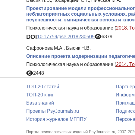
Бысик Н.В., Косарецкий С.Г., Пинская М.А.
Проектирование модели профессионального
неблагоприятных социальных условиях, ра
неуспешности: эмпирическая основа и клю
Психологическая наука и образование (
2018. То
DOI
10.17759/pse.2018230509
6379
Сафронова М.А., Бысик Н.В.
Описание проекта модернизации педагогич
Психологическая наука и образование (
2014. То
2448
ТОП-20 статей
Партнер
ТОП-20 книг
Информа
База знаний
Приглаш
Проекты PsyJournals.ru
Подписк
История журналов МГППУ
Персона
Портал психологических изданий PsyJournals.ru, 2007–202