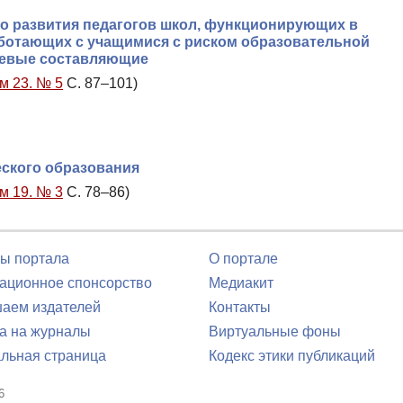
 развития педагогов школ, функционирующих в
ботающих с учащимися с риском образовательной
чевые составляющие
м 23. № 5
С. 87–101)
еского образования
м 19. № 3
С. 78–86)
ы портала
О портале
ционное спонсорство
Медиакит
аем издателей
Контакты
а на журналы
Виртуальные фоны
льная страница
Кодекс этики публикаций
6