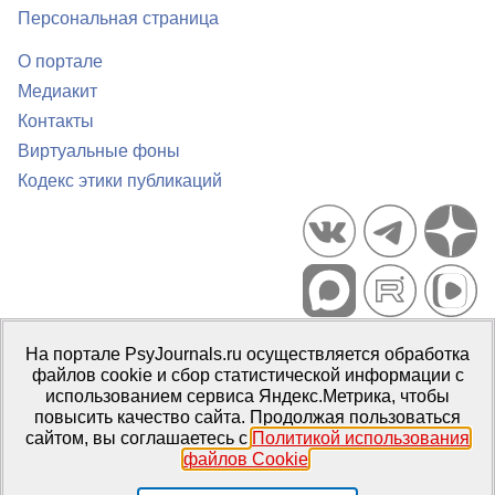
Персональная страница
О портале
Медиакит
Контакты
Виртуальные фоны
Кодекс этики публикаций
Портал психологических изданий PsyJournals.ru, 2007–2026
На портале PsyJournals.ru осуществляется обработка
Правила использования материалов
файлов cookie и сбор статистической информации с
Свидетельство регистрации СМИ
Эл № ФС77-66447 от 14 июля
использованием сервиса Яндекс.Метрика, чтобы
2016 г.
повысить качество сайта. Продолжая пользоваться
сайтом, вы соглашаетесь с
Политикой использования
Издатель:
ФГБОУ ВО МГППУ
файлов Cookie
.
Репозиторий открытого доступа