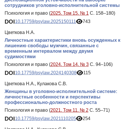
сотрудников уголовно-исполнительной системы
Психология и право (
2025. Том 15. № 1
С. 158–180)
DOI
10.17759/psylaw.2025150111
743
Цветкова Н.А.
Личностные характеристики вновь осужденных к
лишению свободы мужчин, связанные с
временным интервалом между двумя
судимостями
Психология и право (
2024. Том 14. № 3
С. 94–106)
DOI
10.17759/psylaw.2024140308
115
Цветкова Н.А., Кулакова С.В.
Женщины в уголовно-исполнительной системе:
личностные особенности и перспективы
профессионально-должностного роста
Психология и право (
2021. Том 11. № 2
С. 55–71)
DOI
10.17759/psylaw.2021110205
254