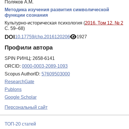
Поляков А.М.
Методика изучения развития символической
функции сознания
Культурно-историческая психология (
2016. Том 12. № 2
С. 59–68)
DOI
10.17759/chp.2016120206
1927
Профили автора
SPIN РИНЦ: 2658-6141
ORCID:
0000-0003-2089-1093
Scopus AuthorID:
57609503000
ResearchGate
Publons
Google Scholar
Персональный сайт
ТОП-20 статей