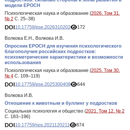
модели EPOCH
Психологическая наука и образование (
2026. Том 31.
№ 2
С. 25–38)
DOI
10.17759/pse.2026310202
172
Волкова Е.Н., Волкова И.В.
Опросник EPOCH для изучения психологического
благополучия российских подростков:
психометрические характеристики и возможности
использования
Психологическая наука и образование (
2025. Том 30.
№ 4
С. 109–119)
DOI
10.17759/pse.2025300408
644
Волкова И.В.
Отношение к животным и буллинг у подростков
Социальная психология и общество (
2021. Том 12. № 2
С. 183–196)
DOI
10.17759/sps.2021120211
874