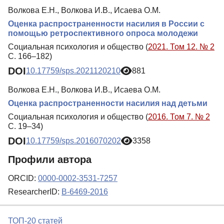
Волкова Е.Н., Волкова И.В., Исаева О.М.
Оценка распространенности насилия в России с
помощью ретроспективного опроса молодежи
Социальная психология и общество (
2021. Том 12. № 2
С. 166–182)
DOI
10.17759/sps.2021120210
881
Волкова Е.Н., Волкова И.В., Исаева О.М.
Оценка распространенности насилия над детьми
Социальная психология и общество (
2016. Том 7. № 2
С. 19–34)
DOI
10.17759/sps.2016070202
3358
Профили автора
ORCID:
0000-0002-3531-7257
ResearcherID:
B-6469-2016
ТОП-20 статей