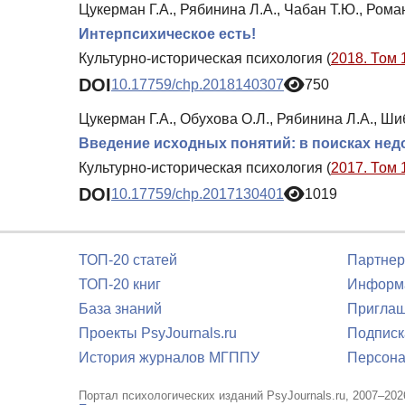
Цукерман Г.А., Рябинина Л.А., Чабан Т.Ю., Рома
Интерпсихическое есть!
Культурно-историческая психология (
2018. Том 
DOI
10.17759/chp.2018140307
750
Цукерман Г.А., Обухова О.Л., Рябинина Л.А., Ши
Введение исходных понятий: в поисках не
Культурно-историческая психология (
2017. Том 
DOI
10.17759/chp.2017130401
1019
ТОП-20 статей
Партнер
ТОП-20 книг
Информа
База знаний
Приглаш
Проекты PsyJournals.ru
Подписк
История журналов МГППУ
Персона
Портал психологических изданий PsyJournals.ru, 2007–202