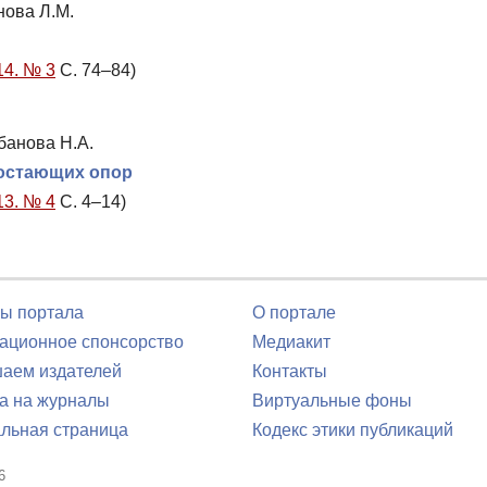
нова Л.М.
14. № 3
С. 74–84)
банова Н.А.
достающих опор
13. № 4
С. 4–14)
ы портала
О портале
ционное спонсорство
Медиакит
аем издателей
Контакты
а на журналы
Виртуальные фоны
льная страница
Кодекс этики публикаций
6