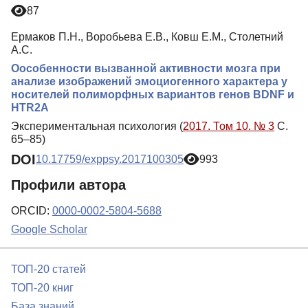
87
Ермаков П.Н., Воробьева Е.В., Ковш Е.М., Столетний
А.С.
Оособенности вызванной активности мозга при
анализе изображений эмоциогенного характера у
носителей полиморфных вариантов генов BDNF и
HTR2A
Экспериментальная психология (
2017. Том 10. № 3
С.
65–85)
DOI
10.17759/exppsy.2017100305
993
Профили автора
ORCID:
0000-0002-5804-5688
Google Scholar
ТОП-20 статей
ТОП-20 книг
База знаний