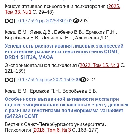
Консультативная психология и психотерапия (
2025.
Том 33. № 1
С. 29–48)
DOI
10.17759/cpp.2025330102
293
Ковш Е.М., Явна Д.В., Бабенко В.В., Ермаков П.Н.,
Воробьева Е.В., Денисова Е.Г., Алексеева Д.С.
Успешность распознавания лицевых экспрессий
носителями различных генотипов генов COMT,
DRD4, 5HT2A, MAOA
Экспериментальная психология (
2022. Том 15. № 3
С.
121–139)
DOI
10.17759/exppsy.2022150309
212
Ковш Е.М., Ермаков П.Н., Воробьева Е.В.
Особенности вызванной активности мозга при
оценке эмоционально окрашенных сцен у девушек
с разными генотипами полиморфизма Val158Met
(G472A) COMT
Вестник Санкт-Петербургского университета.
Психология (
2016. Том 6. № 3
С. 168–177)