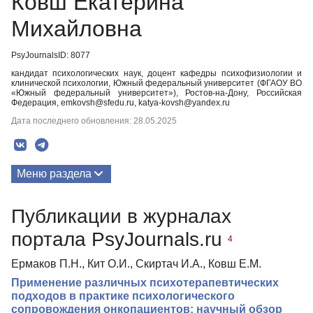
Ковш Екатерина
Михайловна
PsyJournalsID: 8077
кандидат психологических наук, доцент кафедры психофизиологии и
клинической психологии, Южный федеральный университет (ФГАОУ ВО
«Южный федеральный университет»), Ростов-на-Дону, Российская
Федерация, emkovsh@sfedu.ru, katya-kovsh@yandex.ru
Дата последнего обновления: 28.05.2025
Меню раздела
Публикации
Публикации в журналах
портала PsyJournals.ru
4
Ермаков П.Н., Кит О.И., Скиртач И.А., Ковш Е.М.
Применение различных психотерапевтических
подходов в практике психологического
сопровождения онкопациентов: научный обзор