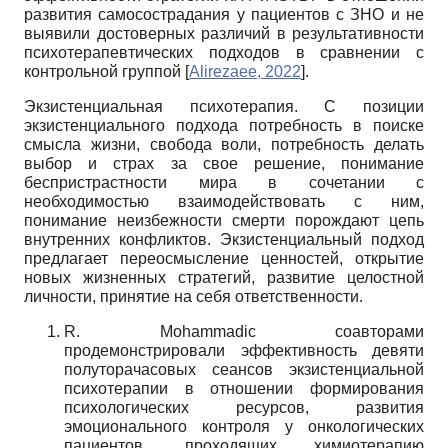
развития самосострадания у пациентов с ЗНО и не
выявили достоверных различий в результативности
психотерапевтических подходов в сравнении с
контрольной группой
[
Alirezaee, 2022
]
.
Экзистенциальная психотерапия. С позиции
экзистенциального подхода потребность в поиске
смысла жизни, свобода воли, потребность делать
выбор и страх за свое решение, понимание
беспристрастности мира в сочетании с
необходимостью взаимодействовать с ним,
понимание неизбежности смерти порождают цепь
внутренних конфликтов. Экзистенциальный подход
предлагает переосмысление ценностей, открытие
новых жизненных стратегий, развитие целостной
личности, принятие на себя ответственности.
R. Mohammadiс соавторами
продемонстрировали эффективность девяти
полуторачасовых сеансов экзистенциальной
психотерапии в отношении формирования
психологических ресурсов, развития
эмоционального контроля у онкологических
пациентов, проходящих химиотерапию