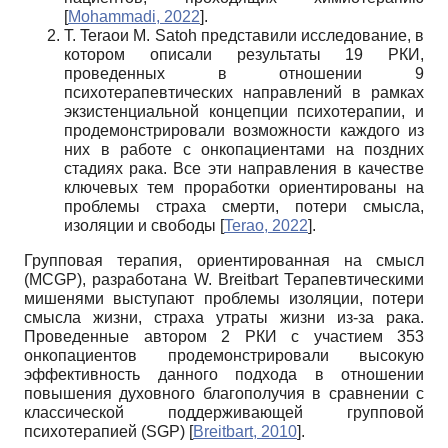
[
Mohammadi, 2022
]
.
T. Teraoи M. Satoh представили исследование, в
котором описали результаты 19 РКИ,
проведенных в отношении 9
психотерапевтических направлений в рамках
экзистенциальной концепции психотерапии, и
продемонстрировали возможности каждого из
них в работе с онкопациентами на поздних
стадиях рака. Все эти направления в качестве
ключевых тем проработки ориентированы на
проблемы страха смерти, потери смысла,
изоляции и свободы
[
Terao, 2022
]
.
Групповая терапия, ориентированная на смысл
(MCGP), разработана W. Breitbart Терапевтическими
мишенями выступают проблемы изоляции, потери
смысла жизни, страха утраты жизни из-за рака.
Проведенные автором 2 РКИ с участием 353
онкопациентов продемонстрировали высокую
эффективность данного подхода в отношении
повышения духовного благополучия в сравнении с
классической поддерживающей групповой
психотерапией (SGP)
[
Breitbart, 2010
]
.