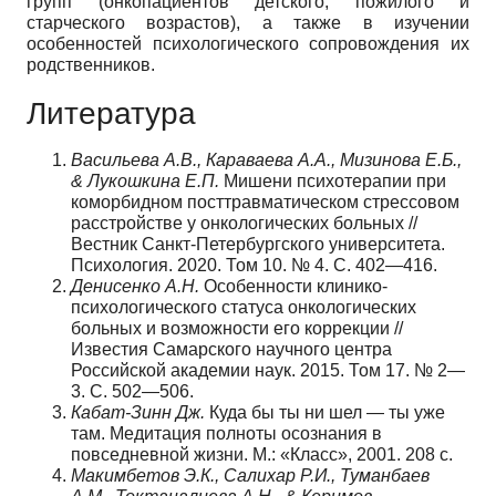
групп (онкопациентов детского, пожилого и
старческого возрастов), а также в изучении
особенностей психологического сопровождения их
родственников.
Литература
Васильева А.В., Караваева А.А., Мизинова Е.Б.,
& Лукошкина Е.П.
Мишени психотерапии при
коморбидном посттравматическом стрессовом
расстройстве у онкологических больных //
Вестник Санкт-Петербургского университета.
Психология. 2020. Том 10. № 4. С. 402—416.
Денисенко А.Н.
Особенности клинико-
психологического статуса онкологических
больных и возможности его коррекции //
Известия Самарского научного центра
Российской академии наук. 2015. Том 17. № 2—
3. С. 502—506.
Кабат-Зинн Дж.
Куда бы ты ни шел — ты уже
там. Медитация полноты осознания в
повседневной жизни. М.: «Класс», 2001. 208 с.
Макимбетов Э.К., Салихар Р.И., Туманбаев