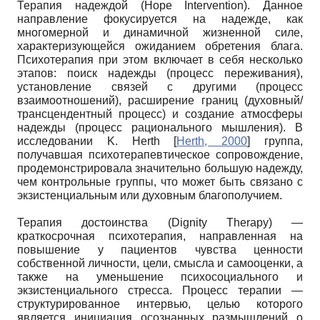
Терапия надеждой (Hope Intervention). Данное
направление фокусируется на надежде, как
многомерной и динамичной жизненной силе,
характеризующейся ожиданием обретения блага.
Психотерапия при этом включает в себя несколько
этапов: поиск надежды (процесс переживания),
установление связей с другими (процесс
взаимоотношений), расширение границ (духовный/
трансцендентный процесс) и создание атмосферы
надежды (процесс рационального мышления). В
исследовании K. Herth
[
Herth, 2000
]
группа,
получавшая психотерапевтическое сопровождение,
продемонстрировала значительно большую надежду,
чем контрольные группы, что может быть связано с
экзистенциальным или духовным благополучием.
Терапия достоинства (Dignity Therapy) —
краткосрочная психотерапия, направленная на
повышение у пациентов чувства ценности
собственной личности, цели, смысла и самооценки, а
также на уменьшение психосоциального и
экзистенциального стресса. Процесс терапии —
структурированное интервью, целью которого
является инициация осознанных размышлений о