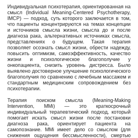
Индивидуальная психотерапия, ориентированная на
смысл (Individual Meaning-Centered Psychotherapy,
IMCP) — подход, суть которого заключается в том,
что пациенты концентрируются на темах концепции
и источников смысла жизни, смысла до и после
диагноза рака, альтернативных источниках смысла,
представлениях о будущем. Такая терапия
позволяет осознать смысл жизни, обрести надежду,
повысить оптимизм, самоэффективность, качество
жизни и психологическое благополучие у
онкопациента, снизить уровень дистресса. Было
выявлено достоверное улучшение психологического
благополучия по сравнению с лечебным массажем и
стандартным медицинским сопровождением без
психотерапии.
Терапия поиском смысла (Meaning-Making
Intervention, MMi) — это краткосрочный
индивидуальный терапевтический подход, который
помогает искать смысл жизни после постановки
диагноза рака, ориентирует пациента на
самопознание. MMi имеет дело со смыслом (для
снижения ощущения бессмысленности), смертью