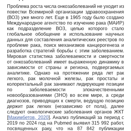
Проблема роста числа онкозаболеваний не уходит из
повестки Всемирной организации здравоохранения
(ВОЗ) уже много лет. Еще в 1965 году было создано
Международное агентство по изучению рака (МАИР)
как подразделение ВОЗ, целью которого стало
глобальное обобщение и использование научных
данных для составления аналитических реестров по
проблеме рака, поиск механизмов канцерогенеза и
разработка стратегий борьбы с этим заболеванием.
Мировая статистика заболеваемости и смертности
от онкозаболеваний имеет выраженную динамику в
зависимости от страны и региона, подвергаемых
аналитике. Однако на протяжении ряда лет рак
легкого, рак молочной железы, рак простаты и
колоректальный рак занимают лидирующие позиции
по заболеваемости злокачественными
новообразованиями (ЗНО) во всем мире, а среди
диагнозов, приводящих к смерти, ведущую позицию
держит рак легких (независимо от пола), далее
следуют онкологические заболевания органов ЖКТ
[
Макимбетов, 2020
]
. Анализ публикаций за период с
2019 по 2024 год на Pubmed выявил 315 992 работ,
посвященных раку, что на 87 842 публикации