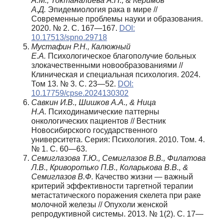
А.М., Токтаналиева А.Н., & Керимов
А.Д.
Эпидемиология рака в мире //
Современные проблемы науки и образования.
2020. № 2. С. 167—167.
DOI:
10.17513/spno.29718
Мустафин Р.Н., Калюжный
Е.А.
Психологическое благополучие больных
злокачественными новообразованиями //
Клиническая и специальная психология. 2024.
Том 13. № 3. C. 23—52.
DOI:
10.17759/cpse.2024130302
Савкин И.В., Шишков А.А., & Ница
Н.А.
Психодинамические паттерны
онкологических пациентов // Вестник
Новосибирского государственного
университета. Серия: Психология. 2010. Том. 4.
№ 1. С. 60—63.
Семиглазова Т.Ю., Семиглазов В.В., Филатова
Л.В., Криворотько П.В., Коларькова В.В., &
Семиглазов В.Ф.
Качество жизни — важный
критерий эффективности таргетной терапии
метастатического поражения скелета при раке
молочной железы // Опухоли женской
репродуктивной системы. 2013. № 1(2). С. 17—