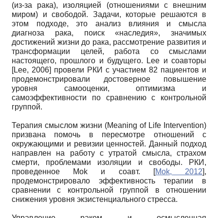
(из-за рака), изоляцией (отношениями с внешним
миром) и свободой. Задачи, которые решаются в
этом подходе, это анализ влияния и смысла
диагноза рака, поиск «наследия», значимых
достижений жизни до рака, рассмотрение развития и
трансформации целей, работа со смыслами
настоящего, прошлого и будущего. Lee и соавторы
[
Lee, 2006
]
провели РКИ с участием 82 пациентов и
продемонстрировали достоверное повышение
уровня самооценки, оптимизма и
самоэффективности по сравнению с контрольной
группой.
Терапия смыслом жизни (Meaning of Life Intervention)
призвана помочь в пересмотре отношений с
окружающими и ревизии ценностей. Данный подход
направлен на работу с утратой смысла, страхом
смерти, проблемами изоляции и свободы. РКИ,
проведенное Моk и соавт.
[
Mok, 2012
]
,
продемонстрировало эффективность терапии в
сравнении с контрольной группой в отношении
снижения уровня экзистенциального стресса.
Управление раком и осмысленная