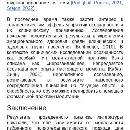
функционирование системы
[
Portigliatti Pomeri, 2021
;
Staton, 2022
]
.
В последнее время также растет интерес к
терапевтическим эффектам практик осознанности и
их клиническому применению. Исследования
показали положительные результаты в укреплении
эмоционального здоровья среди клинических и
здоровых групп населения
[
Bohlmeijer, 2010
]
. В
контексте клинических исследований осознанность
как особый тип медитативной практики была
описана как «неразвивающее, непредвзятое
осознавание» опыта настоящего момента
[
Кабат-
Зинн, 2001
]
, нереактивное осознавание,
возникающее в результате намеренного
сосредоточения внимания на текущем опыте, и
способность, которую можно тренировать с помощью
формальной практики медитации.
Заключение
Результаты проведенного анализа литературы
показали, что вне зависимости от модальности
избранного психотерапевтического подхода для