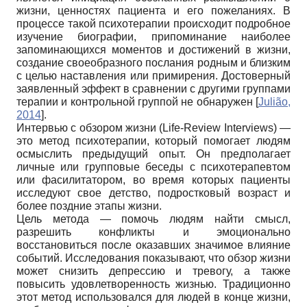
жизни, ценностях пациента и его пожеланиях. В
процессе такой психотерапии происходит подробное
изучение биографии, припоминание наиболее
запоминающихся моментов и достижений в жизни,
создание своеобразного послания родным и близким
с целью наставления или примирения. Достоверный
заявленный эффект в сравнении с другими группами
терапии и контрольной группой не обнаружен
[
Julião,
2014
]
.
Интервью с обзором жизни (Life-Review Interviews) —
это метод психотерапии, который помогает людям
осмыслить предыдущий опыт. Он предполагает
личные или групповые беседы с психотерапевтом
или фасилитатором, во время которых пациенты
исследуют свое детство, подростковый возраст и
более поздние этапы жизни.
Цель метода — помочь людям найти смысл,
разрешить конфликты и эмоционально
восстановиться после оказавших значимое влияние
событий. Исследования показывают, что обзор жизни
может снизить депрессию и тревогу, а также
повысить удовлетворенность жизнью. Традиционно
этот метод использовался для людей в конце жизни,