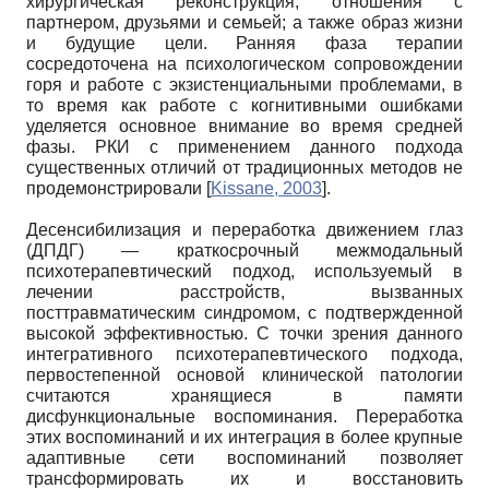
хирургическая реконструкция; отношения с
партнером, друзьями и семьей; а также образ жизни
и будущие цели. Ранняя фаза терапии
сосредоточена на психологическом сопровождении
горя и работе с экзистенциальными проблемами, в
то время как работе с когнитивными ошибками
уделяется основное внимание во время средней
фазы. РКИ с применением данного подхода
существенных отличий от традиционных методов не
продемонстрировали
[
Kissane, 2003
]
.
Десенсибилизация и переработка движением глаз
(ДПДГ) — краткосрочный межмодальный
психотерапевтический подход, используемый в
лечении расстройств, вызванных
посттравматическим синдромом, с подтвержденной
высокой эффективностью. С точки зрения данного
интегративного психотерапевтического подхода,
первостепенной основой клинической патологии
считаются хранящиеся в памяти
дисфункциональные воспоминания. Переработка
этих воспоминаний и их интеграция в более крупные
адаптивные сети воспоминаний позволяет
трансформировать их и восстановить