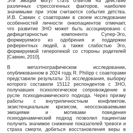
Эти эмоции могут стать ответом на действие
различных стрессогенных факторов, наиболее
значимыми при этом считаются события детства.
И.В. Савкин с соавторами в своем исследовании
особенностей личности онкопациентов отмечает,
что развитие ЗНО может быть ассоциировано с
дефицитарностью компонента Супер-Эго,
формируемого из одобрения и поддержки
референтных людей, а также слабостью Эго,
формируемой гиперопекой со стороны родителей
[
Савкин, 2010
]
.
В метаэтнографическом исследовании,
опубликованном в 2024 году, R. Philipp с соавторами
представили результаты 31 исследования, выборку
которого составили 15112 респондентов с ЗНО,
получавших психологическое сопровождение в
русле психодинамического подхода. Через призму
работы с внутриличностным конфликтом,
экзистенциальным кризисом, неосознаваемыми
эмоциями и мотивами поведения
психодинамический подход позволил пациентам
получить значимое снижение показателей тревоги и
страха смерти, добиться восстановления веры в