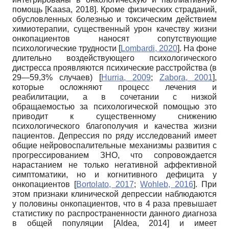
помощь
[
Kaasa, 2018
]
. Кроме физических страданий,
обусловленных болезнью и токсическим действием
химиотерапии, существенный урон качеству жизни
онкопациентов наносят сопутствующие
психологические трудности
[
Lombardi, 2020
]
. На фоне
длительно воздействующего психологического
дистресса проявляются психические расстройства (в
29—59,3% случаев)
[
Hurria, 2009
;
Zabora, 2001
]
,
которые осложняют процесс лечения и
реабилитации, а в сочетании с низкой
обращаемостью за психологической помощью это
приводит к существенному снижению
психологического благополучия и качества жизни
пациентов. Депрессия по ряду исследований имеет
общие нейровоспалительные механизмы развития с
прогрессированием ЗНО, что сопровождается
нарастанием не только негативной аффективной
симптоматики, но и когнитивного дефицита у
онкопациентов
[
Bortolato, 2017
;
Wohleb, 2016
]
. При
этом признаки клинической депрессии наблюдаются
у половины онкопациентов, что в 4 раза превышает
статистику по распространенности данного диагноза
в общей популяции
[
Aldea, 2014
]
и имеет