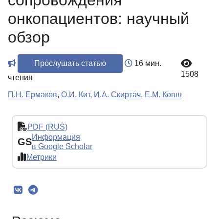
сопровождения
онкопациентов: научный
обзор
Прослушать статью
16 мин.
1508
чтения
П.Н. Ермаков
,
О.И. Кит
,
И.А. Скиртач
,
Е.М. Ковш
PDF (RUS)
Информация
GS
в Google Scholar
Метрики