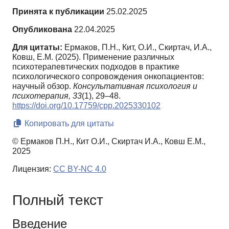
Принята к публикации
25.02.2025
Опубликована
22.04.2025
Для цитаты:
Ермаков, П.Н., Кит, О.И., Скиртач, И.А.,
Ковш, Е.М. (2025). Применение различных
психотерапевтических подходов в практике
психологического сопровождения онкопациентов:
научный обзор.
Консультативная психология и
психотерапия,
33
(1), 29–48.
https://doi.org/10.17759/cpp.2025330102
Копировать для цитаты
© Ермаков П.Н., Кит О.И., Скиртач И.А., Ковш Е.М.,
2025
Лицензия:
CC BY-NC 4.0
Полный текст
Введение