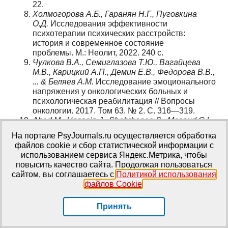
22.
Холмогорова А.Б., Гаранян Н.Г., Пуговкина
О.Д.
Исследования эффективности
психотерапии психических расстройств:
история и современное состояние
проблемы. М.: Неолит, 2022. 240 с.
Чулкова В.А., Семиглазова Т.Ю., Вагайцева
М.В., Карицкий А.П., Демин Е.В., Федорова В.В.,
... & Беляев А.М.
Исследование эмоционального
напряжения у онкологических больных и
психологическая реабилитация // Вопросы
онкологии. 2017. Том 63. № 2. С. 316—319.
Abed M., Hossein J., Shahrbanoo S., Masoud G.L.,
& Hajhosseini M.
Effectiveness of intensive short-
На портале PsyJournals.ru осуществляется обработка
term psychodynamic psychotherapy on reduced
файлов cookie и сбор статистической информации с
death anxiety, depression and feeling of loneliness
использованием сервиса Яндекс.Метрика, чтобы
among women with breast cancer‎ // Journal of
повысить качество сайта. Продолжая пользоваться
advanced Pharmacy education and research.
сайтом, вы соглашаетесь с
Политикой использования
2020. Vol. 10. № 1—2020. P. 120—127.
файлов Cookie
.
Aldea M., Craciun L., Tomuleasa C., & Crivii C.
The role of depression and neuroimmune axis in
Принять
the prognosis of cancer patients // J BUON. 2014.
Vol. 19. № 1. P. 5—14.
Alirezaee S., Shariat N.K., & Akbari H.
Comparison