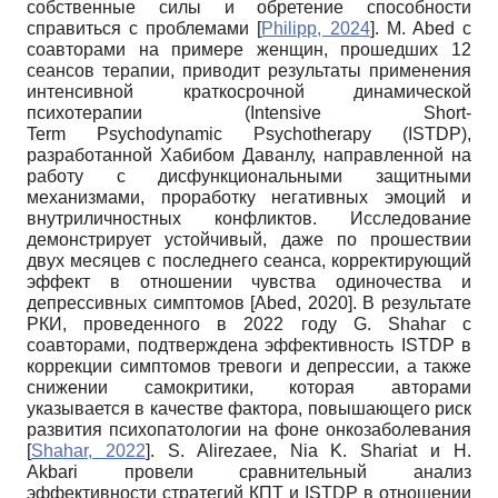
собственные силы и обретение способности
справиться с проблемами
[
Philipp, 2024
]
. M. Abed с
соавторами на примере женщин, прошедших 12
сеансов терапии, приводит результаты применения
интенсивной краткосрочной динамической
психотерапии (Intensive Short-
Term Psychodynamic Psychotherapy (ISTDP),
разработанной Хабибом Даванлу, направленной на
работу с дисфункциональными защитными
механизмами, проработку негативных эмоций и
внутриличностных конфликтов. Исследование
демонстрирует устойчивый, даже по прошествии
двух месяцев с последнего сеанса, корректирующий
эффект в отношении чувства одиночества и
депрессивных симптомов
[
Abed, 2020
]
. В результате
РКИ, проведенного в 2022 году G. Shahar с
соавторами, подтверждена эффективность ISTDP в
коррекции симптомов тревоги и депрессии, а также
снижении самокритики, которая авторами
указывается в качестве фактора, повышающего риск
развития психопатологии на фоне онкозаболевания
[
Shahar, 2022
]
. S. Alirezaee, Nia K. Shariat и H.
Akbari провели сравнительный анализ
эффективности стратегий КПТ и ISTDP в отношении