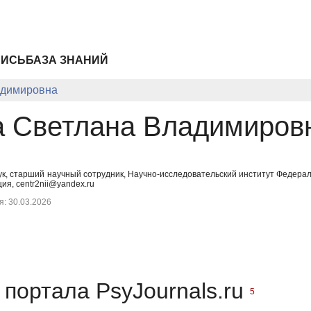
ПИСЬ
БАЗА ЗНАНИЙ
адимировна
а Светлана Владимиров
аук, старший научный сотрудник, Научно-исследовательский институт Федер
ия, centr2nii@yandex.ru
: 30.03.2026
портала PsyJournals.ru
5