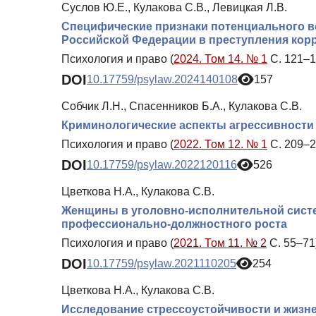
Суслов Ю.Е., Кулакова С.В., Левицкая Л.В.
Специфические признаки потенциального в
Российской Федерации в преступления кор
Психология и право (
2024. Том 14. № 1
С. 121–1
DOI
10.17759/psylaw.2024140108
157
Собчик Л.Н., Спасенников Б.А., Кулакова С.В.
Криминологические аспекты агрессивности
Психология и право (
2022. Том 12. № 1
С. 209–2
DOI
10.17759/psylaw.2022120116
526
Цветкова Н.А., Кулакова С.В.
Женщины в уголовно-исполнительной систе
профессионально-должностного роста
Психология и право (
2021. Том 11. № 2
С. 55–71
DOI
10.17759/psylaw.2021110205
254
Цветкова Н.А., Кулакова С.В.
Исследование стрессоустойчивости и жизн