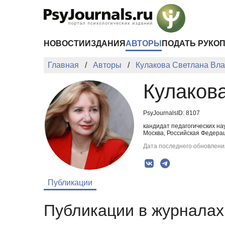
Перейти к основному содержанию
НОВОСТИ
ИЗДАНИЯ
АВТОРЫ
ПОДАТЬ РУКО
Главная
Авторы
Кулакова Светлана Вл
Кулаков
PsyJournalsID: 8107
кандидат педагогических н
Москва, Российская Федерац
Дата последнего обновления
Публикации
Публикации в журналах 