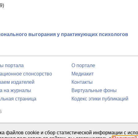
9)
онального выгорания у практикующих психологов
ы портала
О портале
ционное спонсорство
Медиакит
аем издателей
Контакты
а на журналы
Виртуальные фоны
льная страница
Кодекс этики публикаций
6
юля 2016 г.
тка файлов cookie и сбор статистической информации с ис