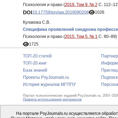
Психология и право (
2019. Том 9. № 2
С. 112–12
DOI
10.17759/psylaw.2019090208
1026
Кулакова С.В.
Специфика проявлений синдрома професси
Психология и право (
2015. Том 5. № 1
С. 80–89)
1725
ТОП-20 статей
Партнер
ТОП-20 книг
Информа
База знаний
Приглаш
Проекты PsyJournals.ru
Подписк
История журналов МГППУ
Персона
Портал психологических изданий PsyJournals.ru, 2007–202
Правила использования материалов
Свидетельство регистрации СМИ
Эл № ФС77-66447 от 14 и
На портале PsyJournals.ru осуществляется обрабо
Издатель:
ФГБОУ ВО МГППУ