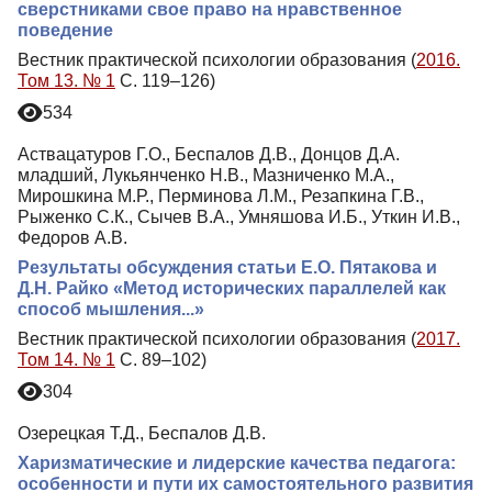
сверстниками свое право на нравственное
поведение
Вестник практической психологии образования (
2016.
Том 13. № 1
С. 119–126)
534
Аствацатуров Г.О., Беспалов Д.В., Донцов Д.А.
младший, Лукьянченко Н.В., Мазниченко М.А.,
Мирошкина М.Р., Перминова Л.М., Резапкина Г.В.,
Рыженко С.К., Сычев В.А., Умняшова И.Б., Уткин И.В.,
Федоров А.В.
Результаты обсуждения статьи Е.О. Пятакова и
Д.Н. Райко «Метод исторических параллелей как
способ мышления...»
Вестник практической психологии образования (
2017.
Том 14. № 1
С. 89–102)
304
Озерецкая Т.Д., Беспалов Д.В.
Харизматические и лидерские качества педагога:
особенности и пути их самостоятельного развития