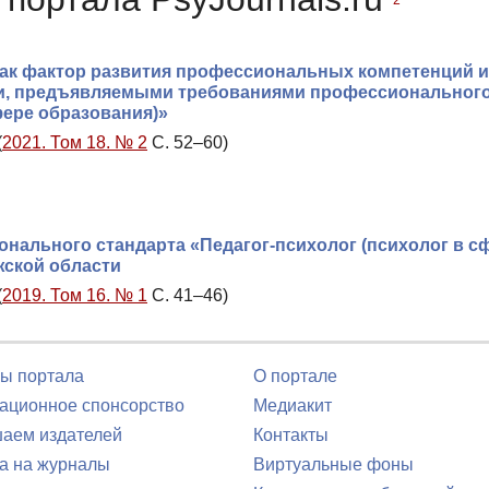
2
ак фактор развития профессиональных компетенций и
и, предъявляемыми требованиями профессиональног
фере образования)»
(
2021. Том 18. № 2
С. 52–60)
нального стандарта «Педагог-психолог (психолог в с
жской области
(
2019. Том 16. № 1
С. 41–46)
ы портала
О портале
ционное спонсорство
Медиакит
аем издателей
Контакты
а на журналы
Виртуальные фоны