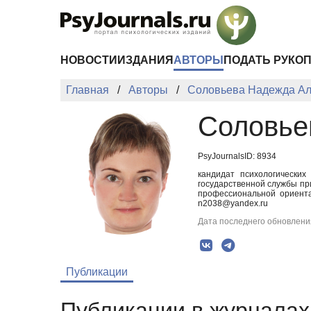
Перейти к основному содержанию
НОВОСТИ
ИЗДАНИЯ
АВТОРЫ
ПОДАТЬ РУКО
Главная
Авторы
Соловьева Надежда Ал
Соловье
PsyJournalsID: 8934
кандидат психологических
государственной службы пр
профессиональной ориента
n2038@yandex.ru
Дата последнего обновления
Публикации
Публикации в журналах 