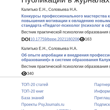
Калитько Е.Н., Соловьева Н.А.
Конкурсы профессионального мастерства к
повышения мотивации к овладению новым
стандарта «Педагог-психолог (психолог в с
Вестник практической психологии образования 
DOI
10.17759/bppe.2021180206
163
Калитько Е.Н., Соловьева Н.А.
Об опыте апробации и внедрения профессио
образования)» в системе образования Калу
Вестник практической психологии образования 
340
ТОП-20 статей
Партнер
ТОП-20 книг
Информа
База знаний
Приглаш
Проекты PsyJournals.ru
Подписк