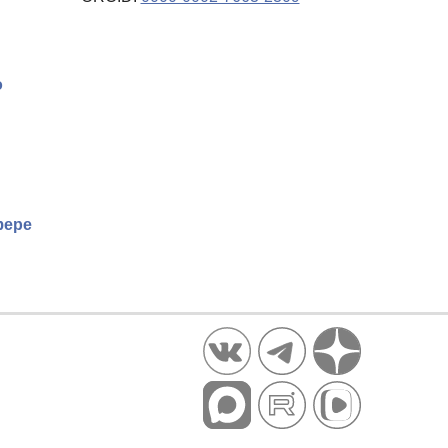
о
фере