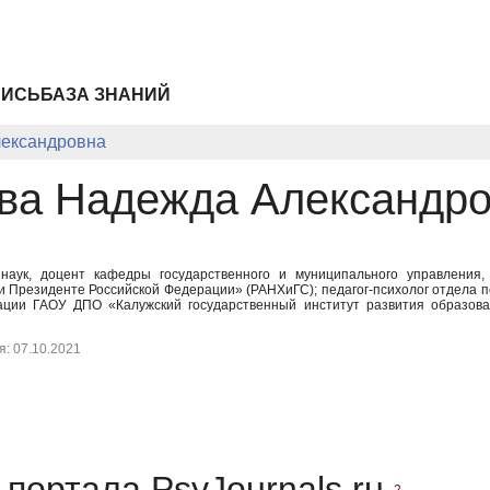
ПИСЬ
БАЗА ЗНАНИЙ
ександровна
ва Надежда Александр
 наук, доцент кафедры государственного и муниципального управлени
и Президенте Российской Федерации» (РАНХиГС); педагог-психолог отдела п
ции ГАОУ ДПО «Калужский государственный институт развития образова
: 07.10.2021
портала PsyJournals.ru