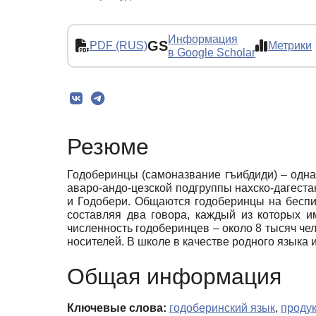
Информация
GS
PDF (RUS)
Метрики
в Google Scholar
Резюме
Годоберинцы (самоназвание гъибдиди) – одна 
аваро-андо-цезской подгруппы нахско-дагеста
и Годобери. Общаются годоберинцы на беспи
составляя два говора, каждый из которых и
численность годоберинцев – около 8 тысяч чел
носителей. В школе в качестве родного языка
Общая информация
Ключевые слова:
годоберинский язык
,
проду