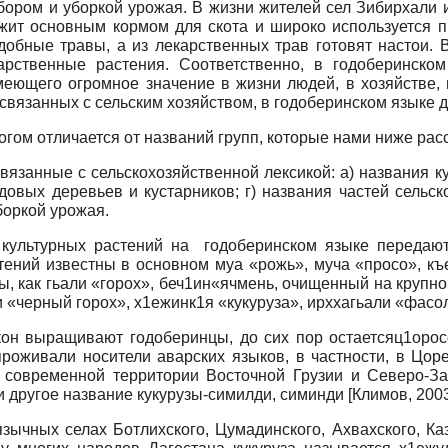
бором и уборкой урожая. В жизни жителей сел Зибирхали 
лужит основным кормом для скота и широко используется
обные травы, а из лекарственных трав готовят настои. 
рственные растения. Соответственно, в годоберинском
еющего огромное значение в жизни людей, в хозяйстве,
 связанных с сельским хозяйством, в годоберинском языке д
огом отличается от названий групп, которые нами ниже ра
вязанные с сельскохозяйственной лексикой: а) названия ку
довых деревьев и кустарников; г) названия частей сельс
боркой урожая.
культурных растений на годоберинском языке передаются
стений известны в основном муа «рожь», муча «просо», к
ы, как гьали «горох», беч1ин«ячмень, очищенный на крупно
 «черный горох», х1ежинк1я «кукуруза», ирххагьали «фасоль
он выращивают годоберинцы, до сих пор остаетсяц1оросо
проживали носители аварских языков, в частности, в Цор
 современной территории Восточной Грузии и Северо-За
и другое название кукурузы-симилди, симинди
[
Климов, 200
зычных селах Ботлихского, Цумадинского, Ахвахского, Ка