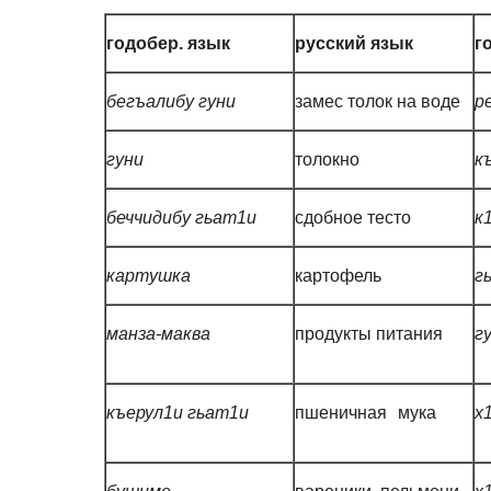
годобер. язык
русский язык
г
бегъалибу гуни
замес толок на воде
р
гуни
толокно
к
беччидибу гьат1и
сдобное тесто
к
картушка
картофель
г
манза-маква
продукты питания
г
къерул1и гьат1и
пшеничная мука
х