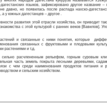
у многих народов Дагестана кукуруза называется х1ежулъ
дагестанских языков, зафиксировано другое название – к
оне давно, но появилась после распада нахско-дагестанс
 а у южных дагестанцев – другое .
евности развития этой отрасли хозяйства, он приводит та
знакомства с этой культурой с ранних веков
[
Вавилов
]
. Уп
растений и связанные с ними понятия, которые диффе
именования связанных с фруктовыми и плодовыми культ
 растениями и т.д.
е сильно расчлененным рельефом, горным суровым кли
тельная часть земель покрыта лесными деревьями, садам
связи с чем среди наименования продуктов питания и 
водством и сельским хозяйством.