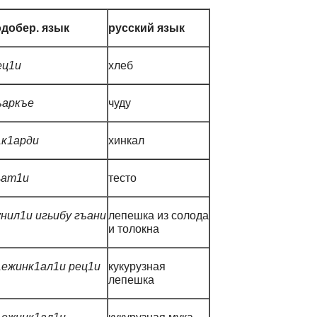
одобер. язык
русский язык
ец1и
хлеб
ъаркъе
чуду
1к1арди
хинкал
ьат1и
тесто
унил1и игьибу гъани
лепешка из солода
и толокна
1ежинк1ал1и рец1и
кукурузная
лепешка