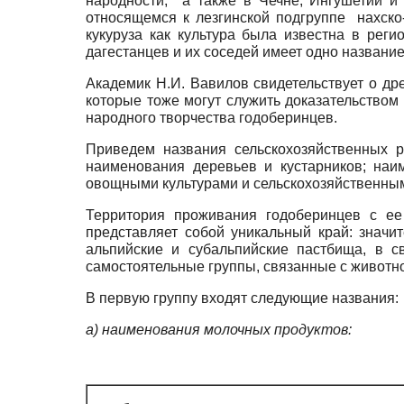
народности, а также в Чечне, Ингушетии и 
относящемся к лезгинской подгруппе нахско-
кукуруза как культура была известна в реги
дагестанцев и их соседей имеет одно название,
Академик Н.И. Вавилов свидетельствует о др
которые тоже могут служить доказательством 
народного творчества годоберинцев.
Приведем названия сельскохозяйственных 
наименования деревьев и кустарников; на
овощными культурами и сельскохозяйственными
Территория проживания годоберинцев с е
представляет собой уникальный край: значи
альпийские и субальпийские пастбища, в 
самостоятельные группы, связанные с животно
В первую группу входят следующие названия:
а) наименования молочных продуктов: