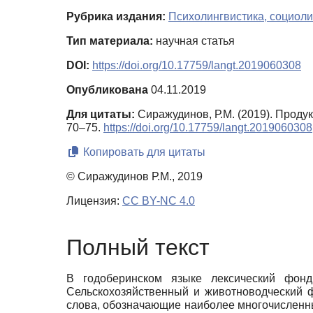
Рубрика издания:
Психолингвистика, социоли
Тип материала:
научная статья
DOI:
https://doi.org/10.17759/langt.2019060308
Опубликована
04.11.2019
Для цитаты:
Сиражудинов, Р.М. (2019). Проду
70–75.
https://doi.org/10.17759/langt.2019060308
Копировать для цитаты
© Сиражудинов Р.М., 2019
Лицензия:
CC BY-NC 4.0
Полный текст
В годоберинском языке лексический фонд
Сельскохозяйственный и животноводческий ф
слова, обозначающие наиболее многочисленны