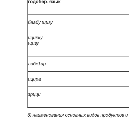
годобер. язык
баабу щиву
ццикку
щ
лабк1ар
ццира
эрцци
б) наименования основных видов продуктов и