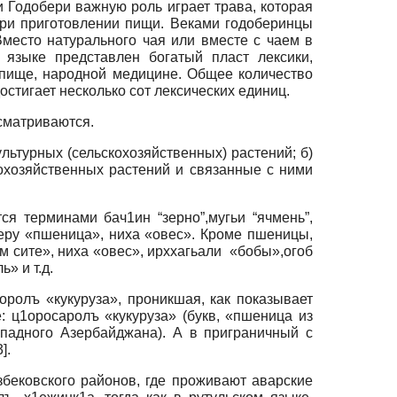
и Годобери важную роль играет трава, которая
 при приготовлении пищи. Веками годоберинцы
Вместо натурального чая или вместе с чаем в
 языке представлен богатый пласт лексики,
 пище, народной медицине. Общее количество
остигает несколько сот лексических единиц.
ссматриваются.
льтурных (сельскохозяйственных) растений; б)
кохозяйственных растений и связанные с ними
 терминами бач1ин “зерно”,мугьи “ячмень”,
ъеру «пшеница», ниха «овес». Кроме пшеницы,
м сите», ниха «овес», ирххагьали «бобы»,огоб
» и т.д.
ролъ «кукуруза», проникшая, как показывает
е: ц1оросаролъ «кукуруза» (букв, «пшеница из
падного Азербайджана). А в приграничный с
3
]
.
збековского районов, где проживают аварские