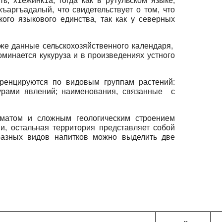
, х1ежинк1а, тогда как в рутульском языке,
ъаргъадалый, что свидетельствует о том, что
кого языкового единства, так как у северных
кже данные сельскохозяйственного календаря,
оминается кукуруза и в произведениях устного
ренцируются по видовым группам растений:
урами явлений; наименования, связанные с
матом и сложным геологическим строением
и, остальная территория представляет собой
разных видов напитков можно выделить две