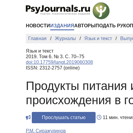
Перейти к основному содержанию
НОВОСТИ
ИЗДАНИЯ
АВТОРЫ
ПОДАТЬ РУКО
Главная
Журналы
Язык и текст
Выпу
Язык и текст
2019. Том 6. № 3. С. 70–75
doi:10.17759/langt.2019060308
ISSN: 2312-2757 (online)
Продукты питания 
происхождения в г
Прослушать статью
11 мин. чтени
Р.М. Сиражудинов