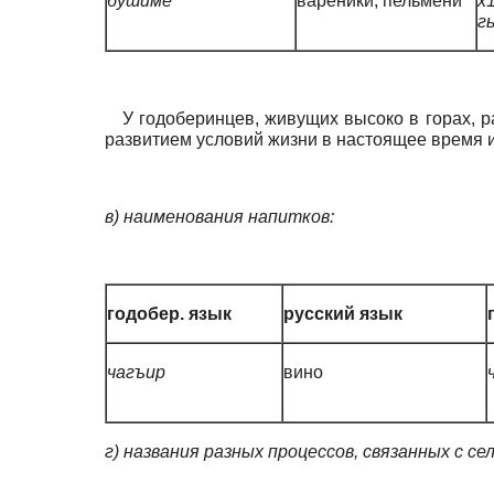
бушиме
вареники, пельмени
х
г
У годоберинцев, живущих высоко в горах, р
развитием условий жизни в настоящее время и
в)
наименования напитков:
годобер. язык
русский язык
чагъир
вино
г) названия разных процессов,
связанных с се
.