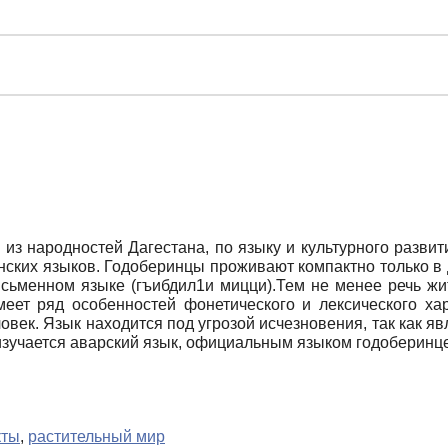
из народностей Дагестана, по языку и культурного развит
нских языков. Годоберинцы проживают компактно только в 
сьменном языке (гъибдил1и мицци).Тем не менее речь жит
меет ряд особенностей фонетического и лексического х
овек. Язык находится под угрозой исчезновения, так как 
 изучается аварский язык, официальным языком годоберинце
кты
,
растительный мир