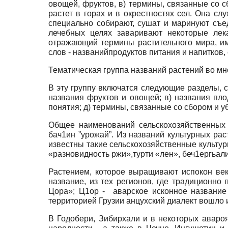
овощей, фруктов, в) термины, связанные со с
растет в горах и в окрестностях сел. Она с
специально собирают, сушат и маринуют съед
лечебных целях заваривают некоторые лека
отражающий термины растительного мира, им
слов - названийпродуктов питания и напитков,
Тематическая группа названий растений во мн
В эту группу включатся следующие разделы, с
названия фруктов и овощей; в) названия пло
понятия; д) термины, связанные со сбором и у
Общее наименований сельскохозяйственных 
бач1ин ”урожай”. Из названий культурных ра
известны такие сельскохозяйственные культур
«разновидность ржи»,турти «лен», беч1ергьали
Растением, которое выращивают испокон век
название, из тех регионов, где традиционно 
Цора»; Ц1ор - аварское исконное название
территорией Грузии анцухский диалект вошло 
В Годобери, Зибирхали и в некоторых авароя