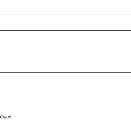
и
 блюд: