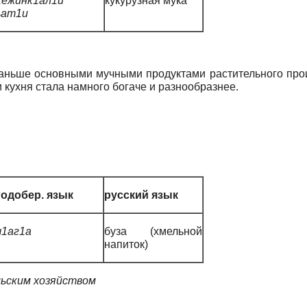
1ежинк1ал1и
кукурузная мука
ьат1и
аньше основными мучными продуктами растительного проис
 кухня стала намного богаче и разнообразнее.
годобер. язык
русский язык
ч1аг1а
буза (хмельной
напиток)
льским хозяйством