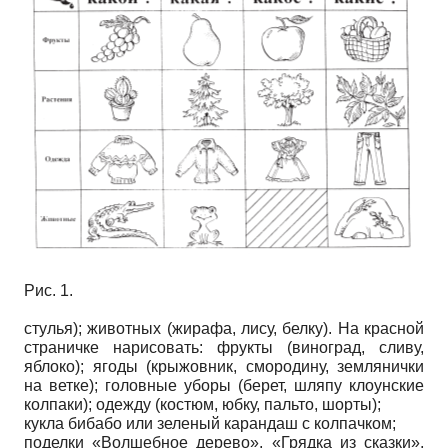
Рис. 1.
стулья); животных (жирафа, лису, белку). На красной
страничке нарисовать: фрукты (виноград, сливу,
яблоко); ягоды (крыжовник, смородину, землянички
на ветке); головные уборы (берет, шляпу клоунские
колпаки); одежду (костюм, юбку, пальто, шорты);
кукла бибабо или зеленый карандаш с колпачком;
поделки «Волшебное дерево», «Грядка из сказки»,