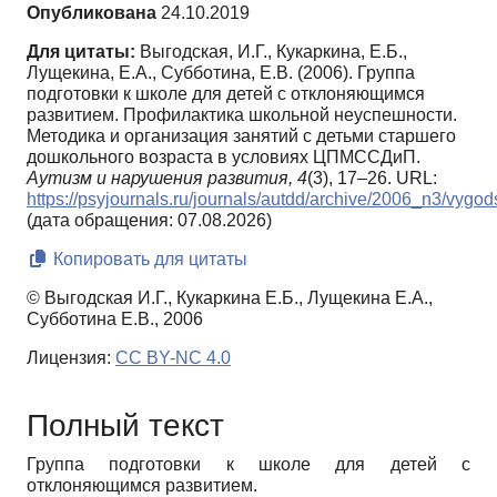
Опубликована
24.10.2019
Для цитаты:
Выгодская, И.Г., Кукаркина, Е.Б.,
Лущекина, Е.А., Субботина, Е.В. (2006). Группа
подготовки к школе для детей с отклоняющимся
развитием. Профилактика школьной неуспешности.
Методика и организация занятий с детьми старшего
дошкольного возраста в условиях ЦПМССДиП.
Аутизм и нарушения развития,
4
(3), 17–26. URL:
https://psyjournals.ru/journals/autdd/archive/2006_n3/vyg
(дата обращения: 07.08.2026)
Копировать для цитаты
© Выгодская И.Г., Кукаркина Е.Б., Лущекина Е.А.,
Субботина Е.В., 2006
Лицензия:
CC BY-NC 4.0
Полный текст
Группа подготовки к школе для детей с
отклоняющимся развитием.