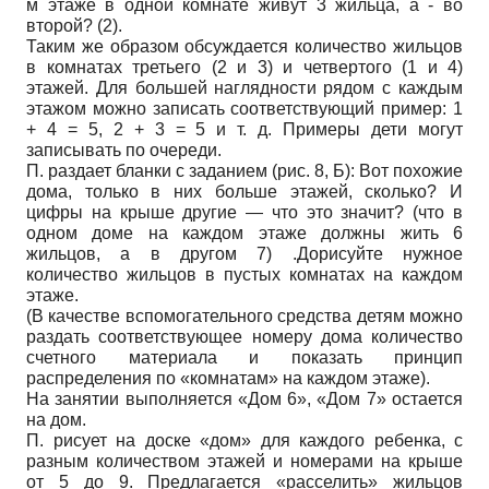
м этаже в одной комнате живут 3 жильца, а - во
второй? (2).
Таким же образом обсуждается количество жильцов
в комнатах третьего (2 и 3) и четвертого (1 и 4)
этажей. Для большей наглядности рядом с каждым
этажом можно записать соответствующий пример: 1
+ 4 = 5, 2 + 3 = 5 и т. д. Примеры дети могут
записывать по очереди.
П. раздает бланки с заданием (рис. 8, Б): Вот похожие
дома, только в них больше этажей, сколько? И
цифры на крыше другие — что это значит? (что в
одном доме на каждом этаже должны жить 6
жильцов, а в другом 7) .Дорисуйте нужное
количество жильцов в пустых комнатах на каждом
этаже.
(В качестве вспомогательного средства детям можно
раздать соответствующее номеру дома количество
счетного материала и показать принцип
распределения по «комнатам» на каждом этаже).
На занятии выполняется «Дом 6», «Дом 7» остается
на дом.
П. рисует на доске «дом» для каждого ребенка, с
разным количеством этажей и номерами на крыше
от 5 до 9. Предлагается «расселить» жильцов