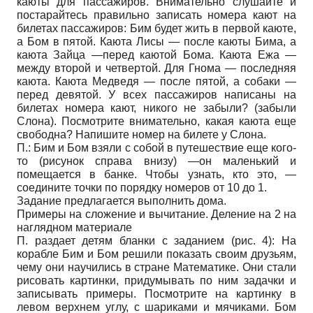
каюты для пассажиров. Внимательно слушайте и
постарайтесь правильно записать номера кают на
билетах пассажиров: Бим будет жить в первой каюте,
а Бом в пятой. Каюта Лисы — после каюты Бима, а
каюта Зайца —перед каютой Бома. Каюта Ежа —
между второй и четвертой. Для Гнома — последняя
каюта. Каюта Медведя — после пятой, а собаки —
перед девятой. У всех пассажиров написаны на
билетах номера кают, никого не забыли? (забыли
Слона). Посмотрите внимательно, какая каюта еще
свободна? Напишите номер на билете у Слона.
П.: Бим и Бом взяли с собой в путешествие еще кого-
то (рисунок справа внизу) —он маленький и
помещается в банке. Чтобы узнать, кто это, —
соедините точки по порядку номеров от 10 до 1.
Задание предлагается выполнить дома.
Примеры на сложение и вычитание. Деление на 2 на
наглядном материале
П. раздает детям бланки с заданием (рис. 4): На
корабле Бим и Бом решили показать своим друзьям,
чему они научились в стране Математике. Они стали
рисовать картинки, придумывать по ним задачки и
записывать примеры. Посмотрите на картинку в
левом верхнем углу, с шариками и мячиками. Бом