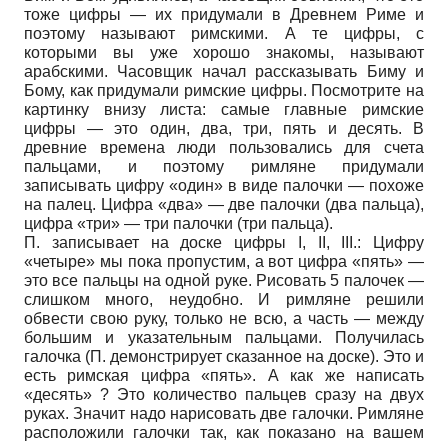
тоже цифры — их придумали в Древнем Риме и
поэтому называют римскими. А те цифры, с
которыми вы уже хорошо знакомы, называют
арабскими. Часовщик начал рассказывать Биму и
Бому, как придумали римские цифры. Посмотрите на
картинку внизу листа: самые главные римские
цифры — это один, два, три, пять и десять. В
древние времена люди пользовались для счета
пальцами, и поэтому римляне придумали
записывать цифру «один» в виде палочки — похоже
на палец. Цифра «два» — две палочки (два пальца),
цифра «три» — три палочки (три пальца).
П. записывает на доске цифры I, II, III.: Цифру
«четыре» мы пока пропустим, а вот цифра «пять» —
это все пальцы на одной руке. Рисовать 5 палочек —
слишком много, неудобно. И римляне решили
обвести свою руку, только не всю, а часть — между
большим и указательным пальцами. Получилась
галочка (П. демонстрирует сказанное на доске). Это и
есть римская цифра «пять». А как же написать
«десять» ? Это количество пальцев сразу на двух
руках. Значит надо нарисовать две галочки. Римляне
расположили галочки так, как показано на вашем