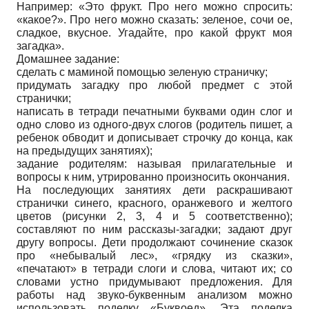
Например: «Это фрукт. Про него можно спросить:
«какое?». Про него можно сказать: зеленое, сочи ое,
сладкое, вкусное. Угадайте, про какой фрукт моя
загадка».
Домашнее задание:
сделать с маминой помощью зеленую страничку;
придумать загадку про любой предмет с этой
странички;
написать в тетради печатными буквами один слог и
одно слово из одного-двух слогов (родитель пишет, а
ребенок обводит и дописывает строчку до конца, как
на предыдущих занятиях);
задание родителям: называя прилагательные и
вопросы к ним, утрированно произносить окончания.
На последующих занятиях дети раскрашивают
странички синего, красного, оранжевого и желтого
цветов (рисунки 2, 3, 4 и 5 соответственно);
составляют по ним рассказы-загадки; задают друг
другу вопросы. Дети продолжают сочинение сказок
про «небывалый лес», «грядку из сказки»,
«печатают» в тетради слоги и слова, читают их; со
словами устно придумывают предложения. Для
работы над звуко-буквенным анализом можно
использовать поделку «Буквоед». Эта поделка