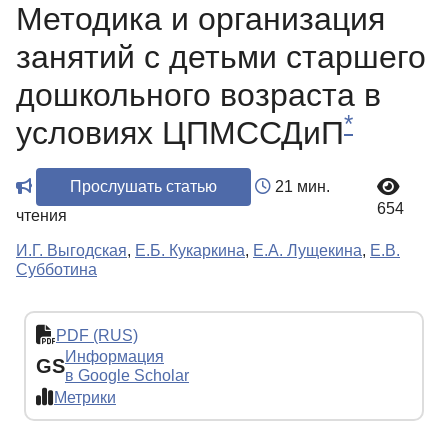
Методика и организация
занятий с детьми старшего
дошкольного возраста в
*
условиях ЦПМССДиП
Прослушать статью
21 мин.
654
чтения
И.Г. Выгодская
,
Е.Б. Кукаркина
,
Е.А. Лущекина
,
Е.В.
Субботина
PDF (RUS)
Информация
GS
в Google Scholar
Метрики