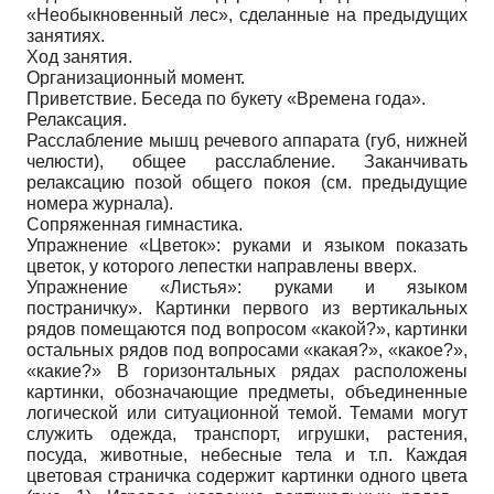
«Необыкновенный лес», сделанные на предыдущих
занятиях.
Ход занятия.
Организационный момент.
Приветствие. Беседа по букету «Времена года».
Релаксация.
Расслабление мышц речевого аппарата (губ, нижней
челюсти), общее расслабление. Заканчивать
релаксацию позой общего покоя (см. предыдущие
номера журнала).
Сопряженная гимнастика.
Упражнение «Цветок»: руками и языком показать
цветок, у которого лепестки направлены вверх.
Упражнение «Листья»: руками и языком
постраничку». Картинки первого из вертикальных
рядов помещаются под вопросом «какой?», картинки
остальных рядов под вопросами «какая?», «какое?»,
«какие?» В горизонтальных рядах расположены
картинки, обозначающие предметы, объединенные
логической или ситуационной темой. Темами могут
служить одежда, транспорт, игрушки, растения,
посуда, животные, небесные тела и т.п. Каждая
цветовая страничка содержит картинки одного цвета