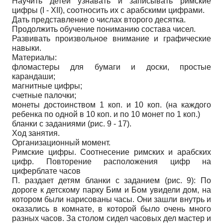
Научить детей узнавать и записывать римские
цифры (I - XII), соотносить их с арабскими цифрами.
Дать представление о числах второго десятка.
Продолжить обучение пониманию состава чисел.
Развивать произвольное внимание и графические
навыки.
Материалы:
фломастеры для бумаги и доски, простые
карандаши;
магнитные цифры;
счетные палочки;
монеты достоинством 1 коп. и 10 коп. (на каждого
ребенка по одной в 10 коп. и по 10 монет по 1 коп.)
бланки с заданиями (рис. 9 - 17).
Ход занятия.
Организационный момент.
Римские цифры. Соотнесение римских и арабских
цифр. Повторение расположения цифр на
циферблате часов
П. раздает детям бланки с заданием (рис. 9): По
дороге к детскому парку Бим и Бом увидели дом, на
котором были нарисованы часы. Они зашли внутрь и
оказались в комнате, в которой было очень много
разных часов. За столом сидел часовых дел мастер и