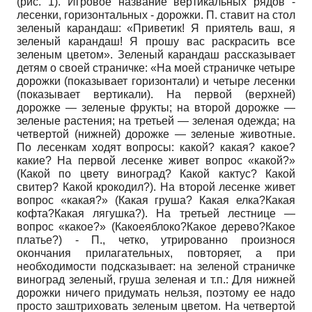
(рис. 1). Игровое название вертикальных рядов -
лесенки, горизонтальных - дорожки. П. ставит на стол
зеленый карандаш: «Приветик! Я приятель ваш, я
зеленый карандаш! Я прошу вас раскрасить все
зеленым цветом». Зеленый карандаш рассказывает
детям о своей страничке: «На моей страничке четыре
дорожки (показывает горизонтали) и четыре лесенки
(показывает вертикали). На первой (верхней)
дорожке — зеленые фрукты; на второй дорожке —
зеленые растения; на третьей — зеленая одежда; на
четвертой (нижней) дорожке — зеленые животные.
По лесенкам ходят вопросы: какой? какая? какое?
какие? На первой лесенке живет вопрос «какой?»
(Какой по цвету виноград? Какой кактус? Какой
свитер? Какой крокодил?). На второй лесенке живет
вопрос «какая?» (Какая груша? Какая елка?Какая
кофта?Какая лягушка?). На третьей лестнице —
вопрос «какое?» (Какоеяблоко?Какое дерево?Какое
платье?) - П., четко, утрированно произнося
окончания прилагательных, повторяет, а при
необходимости подсказывает: на зеленой страничке
виноград зеленый, груша зеленая и т.п.: Для нижней
дорожки ничего придумать нельзя, поэтому ее надо
просто заштриховать зеленым цветом. На четвертой