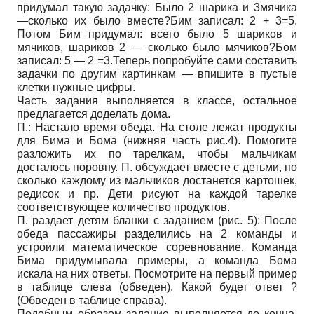
придумал такую задачку: Было 2 шарика и 3мячика
—сколько их было вместе?Бим записал: 2 + 3=5.
Потом Бим придумал: всего было 5 шариков и
мячиков, шариков 2 — сколько было мячиков?Бом
записал: 5 — 2 =3.Теперь попробуйте сами составить
задачки по другим картинкам — впишите в пустые
клетки нужные цифры.
Часть задания выполняется в классе, остальное
предлагается доделать дома.
П.: Настало время обеда. На столе лежат продукты
для Бима и Бома (нижняя часть рис.4). Помогите
разложить их по тарелкам, чтобы мальчикам
досталось поровну. П. обсуждает вместе с детьми, по
сколько каждому из мальчиков достанется картошек,
редисок и пр. Дети рисуют на каждой тарелке
соответствующее количество продуктов.
П. раздает детям бланки с заданием (рис. 5): После
обеда пассажиры разделились на 2 команды и
устроили математическое соревнование. Команда
Бима придумывала примеры, а команда Бома
искала на них ответы. Посмотрите на первый пример
в таблице слева (обведен). Какой будет ответ ?
(Обведен в таблице справа).
Подобным образом задание выполняется до конца.