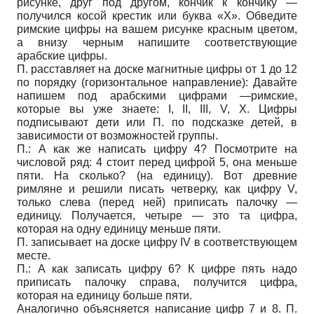
рисунке, друг под другом, кончик к кончику —
получился косой крестик или буква «X». Обведите
римские цифры на вашем рисунке красным цветом,
а внизу черным напишите соответствующие
арабские цифры.
П. расставляет на доске магнитные цифры от 1 до 12
по порядку (горизонтальное направление): Давайте
напишем под арабскими цифрами —римские,
которые вы уже знаете: I, II, III, V, X. Цифры
подписывают дети или П. по подсказке детей, в
зависимости от возможностей группы.
П.: А как же написать цифру 4? Посмотрите на
числовой ряд: 4 стоит перед цифрой 5, она меньше
пяти. На сколько? (на единицу). Вот древние
римляне и решили писать четверку, как цифру V,
только слева (перед ней) приписать палочку —
единицу. Получается, четыре — это та цифра,
которая на одну единицу меньше пяти.
П. записывает на доске цифру IV в соответствующем
месте.
П.: А как записать цифру 6? К цифре пять надо
приписать палочку справа, получится цифра,
которая на единицу больше пяти.
Аналогично объясняется написание цифр 7 и 8. П.