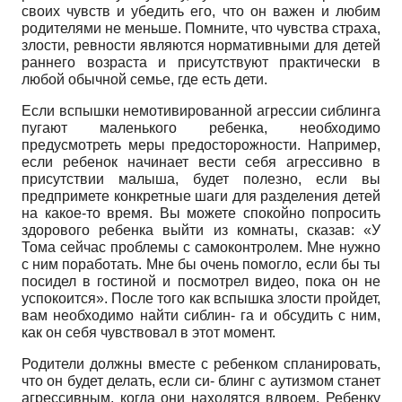
своих чувств и убедить его, что он важен и любим
родителями не меньше. Помните, что чувства страха,
злости, ревности являются нормативными для детей
раннего возраста и присутствуют практически в
любой обычной семье, где есть дети.
Если вспышки немотивированной агрессии сиблинга
пугают маленького ребенка, необходимо
предусмотреть меры предосторожности. Например,
если ребенок начинает вести себя агрессивно в
присутствии малыша, будет полезно, если вы
предпримете конкретные шаги для разделения детей
на какое-то время. Вы можете спокойно попросить
здорового ребенка выйти из комнаты, сказав: «У
Тома сейчас проблемы с самоконтролем. Мне нужно
с ним поработать. Мне бы очень помогло, если бы ты
посидел в гостиной и посмотрел видео, пока он не
успокоится». После того как вспышка злости пройдет,
вам необходимо найти сиблин- га и обсудить с ним,
как он себя чувствовал в этот момент.
Родители должны вместе с ребенком спланировать,
что он будет делать, если си- блинг с аутизмом станет
агрессивным, когда они находятся вдвоем. Ребенку