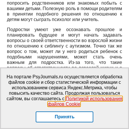
попросить родственников или знакомых побыть с
вашими детьми. Полезную роль в помощи родителям
в принятии подобного решения по отношению к
детям могут сыграть психолог или учитель.
Подростки умеют уже осознавать прошлое и
планировать будущее и могут начать задавать
вопросы о своей ответственности во взрослой жизни
по отношению к сиблингу с аутизмом. Точно так же
вопрос о том, может ли у него родиться ребенок с
подобными нарушениями, может стать очень
важным для подростка. Из-за того, что такие
вопросы об ответственности во взрослой жизни и о
здоровье будущих детей возникают у подростков
На портале PsyJournals.ru осуществляется обработка
довольно часто, родители могут сами первыми
файлов cookie и сбор статистической информации с
инициировать общение на подобные темы, давая
использованием сервиса Яндекс.Метрика, чтобы
нужную информацию, если ребенок открыт для
повысить качество сайта. Продолжая пользоваться
такого общения. Ответы на вопросы о наследовании
сайтом, вы соглашаетесь с
Политикой использования
аутизма может дать специалист, знакомый с данной
файлов Cookie
.
патологией и находящийся в курсе последних
открытий в области наследования аутизма.
Принять
Такие сомнения иногда могут осложнять жизнь
молодого человека, мешают задавать родителям