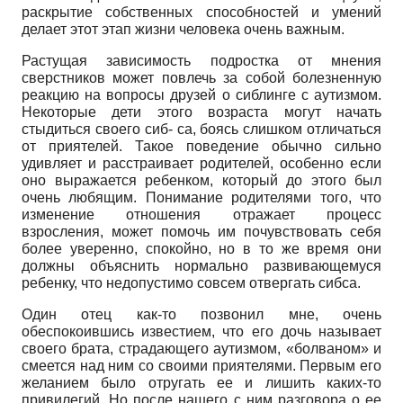
раскрытие собственных способностей и умений
делает этот этап жизни человека очень важным.
Растущая зависимость подростка от мнения
сверстников может повлечь за собой болезненную
реакцию на вопросы друзей о сиблинге с аутизмом.
Некоторые дети этого возраста могут начать
стыдиться своего сиб- са, боясь слишком отличаться
от приятелей. Такое поведение обычно сильно
удивляет и расстраивает родителей, особенно если
оно выражается ребенком, который до этого был
очень любящим. Понимание родителями того, что
изменение отношения отражает процесс
взросления, может помочь им почувствовать себя
более уверенно, спокойно, но в то же время они
должны объяснить нормально развивающемуся
ребенку, что недопустимо совсем отвергать сибса.
Один отец как-то позвонил мне, очень
обеспокоившись известием, что его дочь называет
своего брата, страдающего аутизмом, «болваном» и
смеется над ним со своими приятелями. Первым его
желанием было отругать ее и лишить каких-то
привилегий. Но после нашего с ним разговора о ее