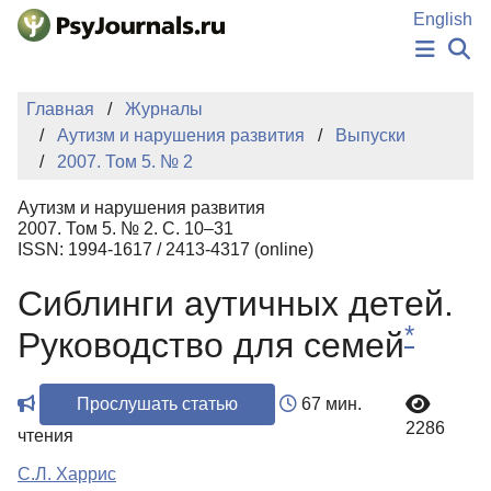
Перейти к основному содержанию
English
НОВОСТИ
Главная
Журналы
ИЗДАНИЯ
Аутизм и нарушения развития
Выпуски
АВТОРЫ
2007. Том 5. № 2
ПОДАТЬ РУКОПИСЬ
БАЗА ЗНАНИЙ
Аутизм и нарушения развития
КЛЮЧЕВЫЕ СЛОВА
2007. Том 5. № 2. С. 10–31
Регистрация
Вход
ISSN: 1994-1617 / 2413-4317 (online)
Сиблинги аутичных детей.
*
Руководство для семей
Прослушать статью
67 мин.
2286
чтения
С.Л. Харрис