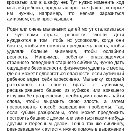
кроватью или в шкафу нет. Тут нужно изменить ход
мыслей ребенка, предлагая простые факты, которые
им нужны, например, что нельзя заразиться
аутизмом, если простудишься.
Родители очень маленьких детей могут сталкиваться
с чувствами страха, ревности, злости. Дети
нуждаются в том, чтобы их успокоили, когда они
боятся, чтобы им помогли преодолеть злость, чтобы
уделяли больше внимания, чтобы ослабили
ревность. Например, ребенку, опасающемуся
странного поведения старшего сиблинга, нужно дать
ощущение безопасности, физически удалить с места,
где он может подвергаться опасности, если аутичный
ребенок ведет себя агрессивно. Мальчику, который
разозлился на своего брата с аутизмом,
расшвырявшего башню из кубиков или взявшего
игрушки без разрешения, необходимо помочь найти
слова, чтобы выразить свою злость, а затем
посоветовать способ разрешения проблемы. Так,
если кубики разбросаны, отец может предложить
построить башню с домом или заняться каким-нибудь
другим интересным делом. Точно так же сиблингу,
ревновавшему к аутисту, нужно помочь в выражении