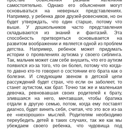
самостоятельно. Однако его объяснения могут
основываться на неверных представлениях.
Например, у ребенка двое друзей-ровесников, но он
будет утверждать, что один старше, потому что
выше. У дошкольников часто представления
складываются из знаний и фантазий. Эта
способность притворяться основывается на
развитом воображении и является одной из проблем
детства. Например, ребенок может придумать
истории о проявлениях аутизма у своего сиблинга.
Так, мальчик может сам себе внушить, что его аутизм
появился из-за того, что он болел, потому что когда-
то давно кто-то говорил о состоянии его брата как о
болезни. И следующим звеном в детской цепи
рассуждений будет страх, что если он заболеет, то
станет аутистом, как брат. Точно так же и маленькая
девочка, ревновавшая своих родителей к брату,
злившаяся на него, мечтавшая, чтобы братика
отдали в другую семью, потом, когда ему поставят
диагноз, будет винить себя, считая, что это все из-за
ее «нехороших» мыслей. Родителям необходимо
переубедить детей в таких случаях, так же как мы
убеждаем своего ребенка, что чудовища под