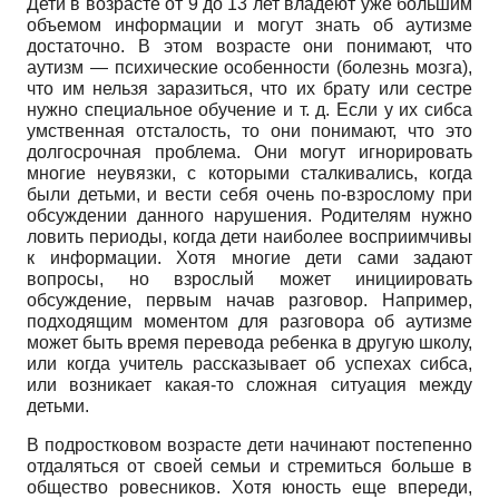
Дети в возрасте от 9 до 13 лет владеют уже большим
объемом информации и могут знать об аутизме
достаточно. В этом возрасте они понимают, что
аутизм — психические особенности (болезнь мозга),
что им нельзя заразиться, что их брату или сестре
нужно специальное обучение и т. д. Если у их сибса
умственная отсталость, то они понимают, что это
долгосрочная проблема. Они могут игнорировать
многие неувязки, с которыми сталкивались, когда
были детьми, и вести себя очень по-взрослому при
обсуждении данного нарушения. Родителям нужно
ловить периоды, когда дети наиболее восприимчивы
к информации. Хотя многие дети сами задают
вопросы, но взрослый может инициировать
обсуждение, первым начав разговор. Например,
подходящим моментом для разговора об аутизме
может быть время перевода ребенка в другую школу,
или когда учитель рассказывает об успехах сибса,
или возникает какая-то сложная ситуация между
детьми.
В подростковом возрасте дети начинают постепенно
отдаляться от своей семьи и стремиться больше в
общество ровесников. Хотя юность еще впереди,