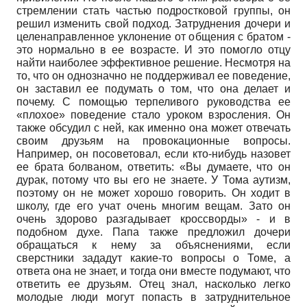
стремлении стать частью подростковой группы, он
решил изменить свой подход. Затруднения дочери и
целенаправленное уклонение от общения с братом -
это нормально в ее возрасте. И это помогло отцу
найти наиболее эффективное решение. Несмотря на
то, что он однозначно не поддерживал ее поведение,
он заставил ее подумать о том, что она делает и
почему. С помощью терпеливого руководства ее
«плохое» поведение стало уроком взросления. Он
также обсудил с ней, как именно она может отвечать
своим друзьям на провокационные вопросы.
Например, он посоветовал, если кто-нибудь назовет
ее брата болваном, ответить: «Вы думаете, что он
дурак, потому что вы его не знаете. У Тома аутизм,
поэтому он не может хорошо говорить. Он ходит в
школу, где его учат очень многим вещам. Зато он
очень здорово разгадывает кроссворды» - и в
подобном духе. Папа также предложил дочери
обращаться к нему за объяснениями, если
сверстники зададут какие-то вопросы о Томе, а
ответа она не знает, и тогда они вместе подумают, что
ответить ее друзьям. Отец знал, насколько легко
молодые люди могут попасть в затруднительное