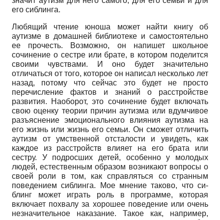
значит аутизм для него самого, для его семьи и для
его сиблинга.
Любящий чтение юноша может найти книгу об
аутизме в домашней библиотеке и самостоятельно
ее прочесть. Возможно, он напишет школьное
сочинение о сестре или брате, в котором поделится
своими чувствами. И оно будет значительно
отличаться от того, которое он написал несколько лет
назад, потому что сейчас это будет не просто
перечисление фактов и знаний о расстройстве
развития. Наоборот, это сочинение будет включать
свою оценку теории причин аутизма или вдумчивое
разъяснение эмоционального влияния аутизма на
его жизнь или жизнь его семьи. Он сможет отличить
аутизм от умственной отсталости и увидеть, как
каждое из расстройств влияет на его брата или
сестру. У подросших детей, особенно у молодых
людей, естественным образом возникают вопросы о
своей роли в том, как справляться со странным
поведением сиблинга. Мое мнение таково, что си-
блинг может играть роль в программе, которая
включает похвалу за хорошее поведение или очень
незначительное наказание. Такое как, например,