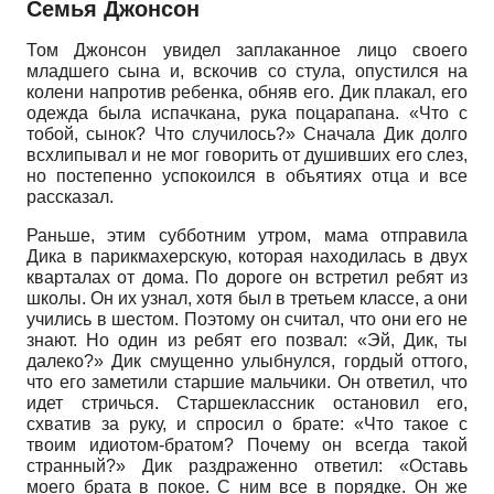
Семья Джонсон
Том Джонсон увидел заплаканное лицо своего
младшего сына и, вскочив со стула, опустился на
колени напротив ребенка, обняв его. Дик плакал, его
одежда была испачкана, рука поцарапана. «Что с
тобой, сынок? Что случилось?» Сначала Дик долго
всхлипывал и не мог говорить от душивших его слез,
но постепенно успокоился в объятиях отца и все
рассказал.
Раньше, этим субботним утром, мама отправила
Дика в парикмахерскую, которая находилась в двух
кварталах от дома. По дороге он встретил ребят из
школы. Он их узнал, хотя был в третьем классе, а они
учились в шестом. Поэтому он считал, что они его не
знают. Но один из ребят его позвал: «Эй, Дик, ты
далеко?» Дик смущенно улыбнулся, гордый оттого,
что его заметили старшие мальчики. Он ответил, что
идет стричься. Старшеклассник остановил его,
схватив за руку, и спросил о брате: «Что такое с
твоим идиотом-братом? Почему он всегда такой
странный?» Дик раздраженно ответил: «Оставь
моего брата в покое. С ним все в порядке. Он же