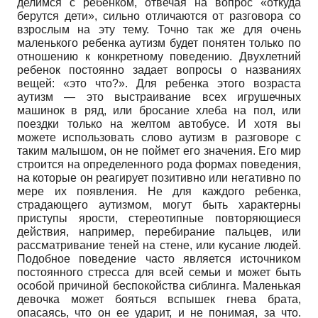
делимся с ребенком, отвечая на вопрос «откуда
берутся дети», сильно отличаются от разговора со
взрослым на эту тему. Точно так же для очень
маленького ребенка аутизм будет понятен только по
отношению к конкретному поведению. Двухлетний
ребенок постоянно задает вопросы о названиях
вещей: «это что?». Для ребенка этого возраста
аутизм — это выстраивание всех игрушечных
машинок в ряд, или бросание хлеба на пол, или
поездки только на желтом автобусе. И хотя вы
можете использовать слово аутизм в разговоре с
таким малышом, он не поймет его значения. Его мир
строится на определенного рода формах поведения,
на которые он реагирует позитивно или негативно по
мере их появления. Не для каждого ребенка,
страдающего аутизмом, могут быть характерны
приступы ярости, стереотипные повторяющиеся
действия, например, перебирание пальцев, или
рассматривание теней на стене, или кусание людей.
Подобное поведение часто является источником
постоянного стресса для всей семьи и может быть
особой причиной беспокойства сиблинга. Маленькая
девочка может бояться вспышек гнева брата,
опасаясь, что он ее ударит, и не понимая, за что.