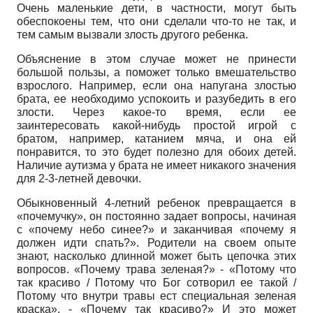
Очень маленькие дети, в частности, могут быть
обеспокоены тем, что они сделали что-то не так, и
тем самым вызвали злость другого ребенка.
Объяснение в этом случае может не принести
большой пользы, а поможет только вмешательство
взрослого. Например, если она напугана злостью
брата, ее необходимо успокоить и разубедить в его
злости. Через какое-то время, если ее
заинтересовать какой-нибудь простой игрой с
братом, например, катанием мяча, и она ей
понравится, то это будет полезно для обоих детей.
Наличие аутизма у брата не имеет никакого значения
для 2-3-летней девочки.
Обыкновенный 4-летний ребенок превращается в
«почемучку», он постоянно задает вопросы, начиная
с «почему небо синее?» и заканчивая «почему я
должен идти спать?». Родители на своем опыте
знают, насколько длинной может быть цепочка этих
вопросов. «Почему трава зеленая?» - «Потому что
так красиво / Потому что Бог сотворил ее такой /
Потому что внутри травы ест специальная зеленая
краска». - «Почему так красиво?» И это может