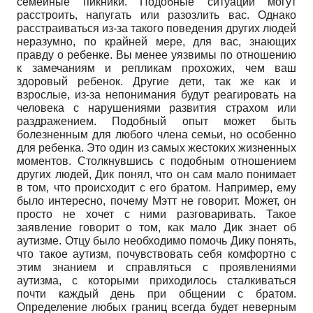
семейные пикники. Подобные ситуации могут
расстроить, напугать или разозлить вас. Однако
расстраиваться из-за такого поведения других людей
неразумно, по крайней мере, для вас, знающих
правду о ребенке. Вы менее уязвимы по отношению
к замечаниям и репликам прохожих, чем ваш
здоровый ребенок. Другие дети, так же как и
взрослые, из-за непонимания будут реагировать на
человека с нарушениями развития страхом или
раздражением. Подобный опыт может быть
болезненным для любого члена семьи, но особенно
для ребенка. Это один из самых жестоких жизненных
моментов. Столкнувшись с подобным отношением
других людей, Дик понял, что он сам мало понимает
в том, что происходит с его братом. Например, ему
было интересно, почему Мэтт не говорит. Может, он
просто не хочет с ними разговаривать. Такое
заявление говорит о том, как мало Дик знает об
аутизме. Отцу было необходимо помочь Дику понять,
что такое аутизм, почувствовать себя комфортно с
этим знанием и справляться с проявлениями
аутизма, с которыми приходилось сталкиваться
почти каждый день при общении с братом.
Определение любых границ всегда будет неверным