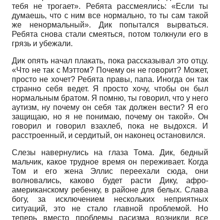
тебя не трогает». Ребята рассмеялись: «Если ты
думаешь, что с ним все нормально, то ты сам такой
же ненормальный». Дик попытался вырваться.
Ребята снова стали смеяться, потом толкнули его в
грязь и убежали.
Дик опять начал плакать, пока рассказывал это отцу.
«Что не так с Мэттом? Почему он не говорит? Может,
просто не хочет? Ребята правы, папа. Иногда он так
странно себя ведет. Я просто хочу, чтобы он был
нормальным братом. Я помню, ты говорил, что у него
аутизм, ну почему он себя так должен вести? Я его
защищаю, но я не понимаю, почему он такой». Он
говорил и говорил взахлеб, пока не выдохся. И
расстроенный, и сердитый, он наконец остановился.
Слезы навернулись на глаза Тома. Дик, бедный
мальчик, какое трудное время он переживает. Когда
Том и его жена Эллис переехали сюда, они
волновались, каково будет расти Дику, афро-
американскому ребенку, в районе для белых. Слава
богу, за исключением нескольких неприятных
ситуаций, это не стало главной проблемой. Но
теперь вместо проблемы расизма возникли все