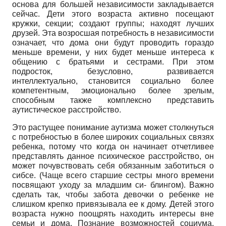
основа для большей независимости закладывается
сейчас. Дети этого возраста активно посещают
кружки, секции; создают группы; находят лучших
друзей. Эта возросшая потребность в независимости
означает, что дома они будут проводить гораздо
меньше времени, у них будет меньше интереса к
общению с братьями и сестрами. При этом
подросток, безусловно, развивается
интеллектуально, становится социально более
компетентным, эмоционально более зрелым,
способным также комплексно представить
аутистиче­ское расстройство.
Это растущее понимание аутизма может столкнуться
с потребностью в более широких социальных связях
ребенка, потому что когда он начинает отчетливее
представлять данное психическое расстройство, он
может почувствовать себя обязанным заботиться о
сибсе. (Чаще всего старшие сестры много времени
посвящают уходу за младшим си- блингом). Важно
сделать так, чтобы забота девочки о ребенке не
слишком крепко привязывала ее к дому. Детей этого
возраста нужно поощрять находить интересы вне
семьи и дома. Познание возможностей социума,