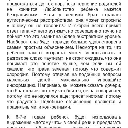
продолжаться до тех пор, пока терпение родителей
не кончится. Любопытство ребенка кажется
безграничным. Если у девочки брат страдает
аутистическим расстройством, она может спросить:
«Почему он не говорит?» И скорей всего примет
ответ типа «У него аутизм», но совершенно точно не
поймет, что это значит на более абстрактном уровне.
Наоборот, она будет гораздо больше удовлетворена
самым простым объяснением. Несмотря на то, что
ребенок такого возраста может использовать в
разговоре слово «аутизм», не стоит ожидать, что она
понимает это понятие лучше, чем если бы ей
сказали, что трава зеленая, потому что содержит
хлорофил. Поэтому, отвечая на подобные вопросы
маленьких детей, максимально упрощайте
информацию. Например, вы можете сказать дочери,
что брат плачет, потому что боится; не разговаривает,
потому что не научился еще; трясет кистями, потому
что радуется. Подобные объяснения являются и
правильными, и конкретными.
К 6-7-и годам ребенок будет использовать
выражение «потому что» в своей речи и предлагать
простые объяснения разным явлениям