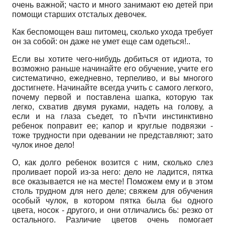
очень важной; часто и много занимают ею детей при
помощи старших отсталых девочек.
Как беспомощен ваш питомец, сколько ухода требует
он за собой: он даже не умет еще сам одеться!..
Если вы хотите чего-нибудь добиться от идиота, то
возможно раньше начинайте его обучение, учите его
систематично, ежедневно, терпеливо, и вы многого
достигнете. Начинайте всегда учить с самого легкого,
почему первой и поставлена шапка, которую так
легко, схватив двумя руками, надеть на голову, а
если и на глаза съедет, то пЪчти инстинктивно
ребенок поправит ее; капор и круглые подвязки -
тоже трудности при одевании не представляют; зато
чулок иное дело!
О, как долго ребенок возится с ним, сколько слез
проливает порой из-за него: дело не ладится, пятка
все оказывается не на месте! Поможем ему и в этом
столь трудном для него деле; свяжем для обучения
особый чулок, в котором пятка была бы одного
цвета, носок - другого, и они отличались бь: резко от
остального. Различие цветов очень помогает