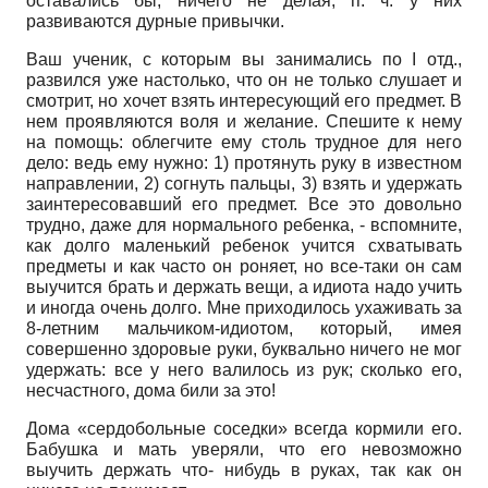
оставались бы, ничего не делая, п. ч. у них
развиваются дурные привычки.
Ваш ученик, с которым вы занимались по I отд.,
развился уже настолько, что он не только слушает и
смотрит, но хочет взять интересующий его предмет. В
нем проявляются воля и желание. Спешите к нему
на помощь: облегчите ему столь трудное для него
дело: ведь ему нужно: 1) протянуть руку в известном
направлении, 2) согнуть пальцы, 3) взять и удержать
заинтересовавший его предмет. Все это довольно
трудно, даже для нормального ребенка, - вспомните,
как долго маленький ребенок учится схватывать
предметы и как часто он роняет, но все-таки он сам
выучится брать и держать вещи, а идиота надо учить
и иногда очень долго. Мне приходилось ухаживать за
8-летним мальчиком-идиотом, который, имея
совершенно здоровые руки, буквально ничего не мог
удержать: все у него валилось из рук; сколько его,
несчастного, дома били за это!
Дома «сердобольные соседки» всегда кормили его.
Бабушка и мать уверяли, что его невозможно
выучить держать что- нибудь в руках, так как он