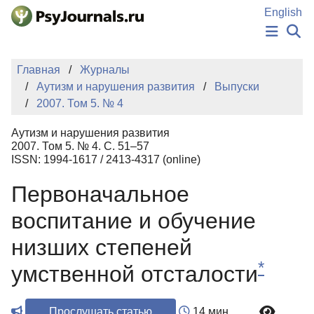
Перейти к основному содержанию
English
НОВОСТИ
Главная
Журналы
ИЗДАНИЯ
Аутизм и нарушения развития
Выпуски
АВТОРЫ
2007. Том 5. № 4
ПОДАТЬ РУКОПИСЬ
БАЗА ЗНАНИЙ
Аутизм и нарушения развития
КЛЮЧЕВЫЕ СЛОВА
2007. Том 5. № 4. С. 51–57
Регистрация
Вход
ISSN: 1994-1617 / 2413-4317 (online)
Первоначальное
воспитание и обучение
низших степеней
*
умственной отсталости
Прослушать статью
14 мин.