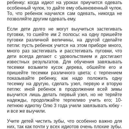
ребенку: когда идиот на уроках приучится одевать
особенный чулок, то дайте ему обыкновенный чулок.
То, что ребенок научился сам одевать, никогда не
позволяйте другим одевать ему.
Если дети долго не могут выучиться застегивать
пуговки, то сшейте им 2 полосы: на одну пришейте
пуговки различной величины, на другой сделайте
петли: пусть ребенок учится на этом приборе много,
много раз застегивать и расстегивать пуговки, что
дети всегда делают с удовольствием и достигают
известных результатов. Для обучения завязывать
тесемки возьмите кусок дерева, обшейте его и
пришейте тесемки различного цвета; с терпением
показывайте ребенку, как надо положить одну
тесемку на другую, сделать узел, первую и вторую
петлю: иной ребенок в продолжении всей зимы
выучится лишь делать первый узел, но не теряйте
надежды, продолжайте терпеливо учить его; 10-
летнюю идиотку Олю 3 года учили завязывать юбку -
и все же выучили.
Учите детей чистить зубы, что особенно важно для
них, так как почти у всех идиотов очень плохие зубы.