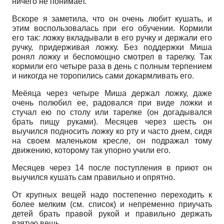
ничего не понимает.
Вскоре я заметила, что он очень любит кушать, и
этим воспользовалась при его обучении. Кормили
его так: ложку вкладывали в его ручку и держали его
ручку, придерживая ложку. Без поддержки Миша
ронял ложку и беспомощно смотрел в тарелку. Так
кормили его четыре раза в день с полным терпением
и никогда не торопились сами докармливать его.
Меёяца через четыре Миша держал ложку, даже
очень полюбил ее, радовался при виде ложки и
стучал ею по столу или тарелке (он догадывался
брать пищу руками). Месяцев через шесть он
выучился подносить ложку ко рту и часто днем, сидя
на своем маленьком кресле, он подражал тому
движению, которому так упорно учили его.
Месяцев через 14 после поступления в приют он
выучился кушать сам правильно и опрятно.
От крупных вещей надо постепенно переходить к
более мелким (см. список) и непременно приучать
детей брать правой рукой и правильно держать
взятую вещь.