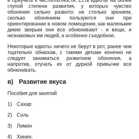
и приучить к чистоплотности. Есть идиоты на более
глупой степени развития, у которых чувство
обоняния сильно развито: не столько зрением,
сколько обонянием пользуются они при
ориентировании в новом помещении, как маленькие
дикие зверьки они все обнюхивают - и вещи, и
незнакомых им людей, а особенно съедобное.
Некоторые идиоты ничего не берут в рот, ранее чем
тщательно обнюхав, с такими детьми конечно не
следует заниматься развитием обоняния, а
напротив, отучать их от дурной привычки все
обнюхивать.
в) Развитие вкуса
Пособия для занятий
1)
Сахар
2)
Соль
3)
Лимон
4)
Хинин.