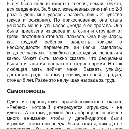
8 лет была полная идиотка слепая, немая, глухая,
вся сведенная. За 5 мес. ежедневных занятий по 2-3
раза в день мне удалось развить лишь 2 чувства
(вкуса и осязания). По прикосновению она стала
узнавать меня и улыбалась, когда я ее трогала. Она
была привезена из деревни в сыпи и струпьях от
грязи, постоянно стонала, плакала. Она выучилась,
как грудной ребенок, заявлять криком о
необходимости переменить ей белье, смеялась,
когда ее ласкали. Полюбила шоколадные лепешки и
какао. Может быть, можно сказать, что бесцельны
были эти занятия, напрасно потеряно время. Но как
любящая мать поймет меня! Вызвать улыбку,
доставить радость тому ребенку, который страдал,
стонал 8 лет. Разве это не лучшая награда за труд.
Самопомощь
Один из французских врачей-психиатров сказал:
«Ребенок, который интересуется игрушкой, - не
идиот». А потому должно быть обращено особенно
много внимания, чтобы у детей-идиотов были
игрушки, чтобы они всегда были заняты, никогда не