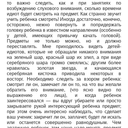
то важно следить, как и при занятиях по
возбуждению слухового внимания, сколько времени
идиот будет смотреть на предмет. Как странно звучит
учить ребенка смотреть! Иногда достаточно, конечно,
осторожно, нежно повернуть и попридержать
головку ребенка в известном направлении (особенно
у детей, имеющих привычку качать головой).
Предметы не только можно, но и должно
переставлять. Мне приходилось видеть детей-
идиотов, которые не обращали никакого внимания
на зеленый шар, красный шар их злил, а при виде
серебряного шара громко смеялись; другим более
нравилась золотая звезда, и качающаяся
серебряная кисточка приводила некоторых в
восторг. Необходимо следить за взором ребенка:
смотрит ли он, замечает ли он то, на что вы желали
обратить его внимание, (что ясно видно по
выражению его лица), и когда ребенок
заинтересовался — вы вдруг убираете или просто
закрываете рукой интересующий ребенка предмет;
при этом очень интересно наблюдать, что сделает
ваш ученик: закричит ли он, заплачет, будет ли искать
или останется совершенно равнодушным. Чем
апатичнее ребенок, тем чаще надо менять предмет