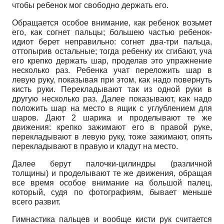
чтобы ребенок мог свободно держать его.
Обращается особое внимание, как ребенок возьмет
его, как согнет пальцы; большею частью ребенок-
идиот берет неправильно: согнет два-три пальца,
оттопырив остальные; тогда ребенку их сгибают, уча
его крепко держать шар, проделав это упражнение
несколько раз. Ребенка учат переложить шар в
левую руку, показывая при этом, как надо повернуть
кисть руки. Перекладывают так из одной руки в
другую несколько раз. Далее показывают, как надо
положить шар на место в ящик с углублением для
шаров. Дают 2 шарика и проделывают те же
движения: крепко зажимают его в правой руке,
перекладывают в левую руку, тоже зажимают, опять
перекладывают в правую и кладут на место.
Далее берут палочки-цилиндры (различной
толщины) и проделывают те же движения, обращая
все время особое внимание на большой палец,
который, судя по фотографиям, бывает меньше
всего развит.
Гимнастика пальцев и вообще кисти рук считается