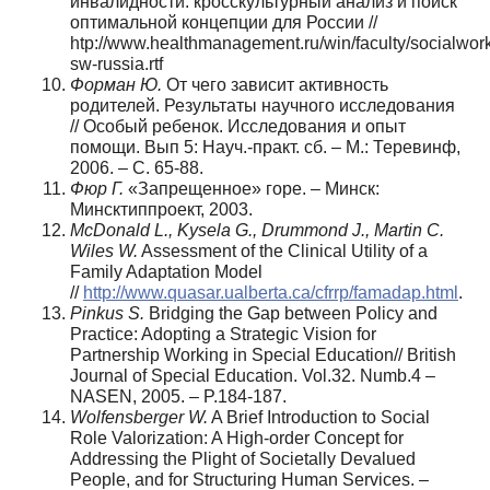
инвалидности: кросскультурный анализ и поиск
оптимальной концепции для России //
htp://www.healthmanagement.ru/win/faculty/socialwor
sw-russia.rtf
Форман Ю.
От чего зависит активность
родителей. Результаты научного исследования
// Особый ребенок. Исследования и опыт
помощи. Вып 5: Науч.-практ. сб. – М.: Теревинф,
2006. – С. 65-88.
Фюр Г.
«Запрещенное» горе. – Минск:
Минсктиппроект, 2003.
McDonald L., Kysela G., Drummond J., Martin C.
Wiles W.
Assessment of the Clinical Utility of a
Family Adaptation Model
//
http://www.quasar.ualberta.ca/cfrrp/famadap.html
.
Pinkus S.
Bridging the Gap between Policy and
Practice: Adopting a Strategic Vision for
Partnership Working in Special Education// British
Journal of Special Education. Vol.32. Numb.4 –
NASEN, 2005. – P.184-187.
Wolfensberger W.
A Brief Introduction to Social
Role Valorization: A High-order Concept for
Addressing the Plight of Societally Devalued
People, and for Structuring Human Services. –