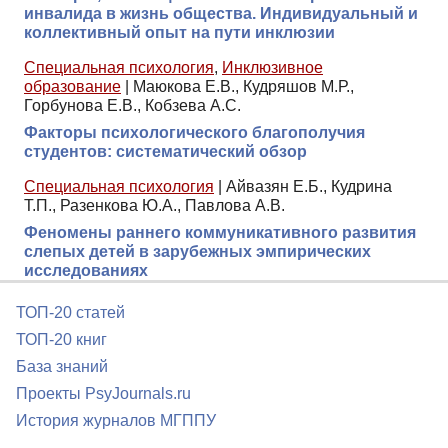
инвалида в жизнь общества. Индивидуальный и
коллективный опыт на пути инклюзии
Специальная психология
,
Инклюзивное
образование
|
Маюкова Е.В., Кудряшов М.Р.,
Горбунова Е.В., Кобзева А.С.
Факторы психологического благополучия
студентов: систематический обзор
Специальная психология
|
Айвазян Е.Б., Кудрина
Т.П., Разенкова Ю.А., Павлова А.В.
Феномены раннего коммуникативного развития
слепых детей в зарубежных эмпирических
исследованиях
ТОП-20 статей
ТОП-20 книг
База знаний
Проекты PsyJournals.ru
История журналов МГППУ