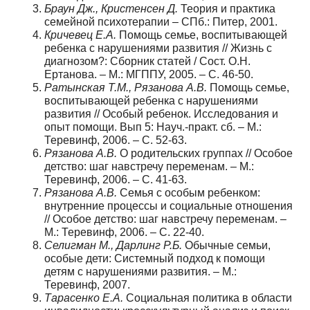
Браун Дж., Кристенсен Д.
Теория и практика
семейной психотерапии – СПб.: Питер, 2001.
Кричевец Е.А.
Помощь семье, воспитывающей
ребенка с нарушениями развития // Жизнь с
диагнозом?: Сборник статей / Сост. О.Н.
Ертанова. – М.: МГППУ, 2005. – С. 46-50.
Ратынская Т.М., Рязанова А.В.
Помощь семье,
воспитывающей ребенка с нарушениями
развития // Особый ребенок. Исследования и
опыт помощи. Вып 5: Науч.-практ. сб. – М.:
Теревинф, 2006. – С. 52-63.
Рязанова А.В.
О родительских группах // Особое
детство: шаг навстречу переменам. – М.:
Теревинф, 2006. – С. 41-63.
Рязанова А.В.
Семья с особым ребенком:
внутренние процессы и социальные отношения
// Особое детство: шаг навстречу переменам. –
М.: Теревинф, 2006. – С. 22-40.
Селигман М., Дарлинг Р.Б.
Обычные семьи,
особые дети: Системный подход к помощи
детям с нарушениями развития. – М.:
Теревинф, 2007.
Тарасенко Е.А.
Социальная политика в области